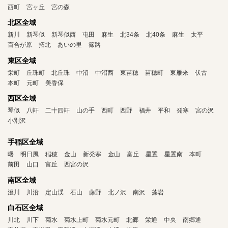
西町
宮ヶ丘
宮の森
北区全域
新川
新琴似
新琴似西
屯田
麻生
北34条
北40条
麻生
太平
百合が原
拓北
あいの里
篠路
東区全域
栄町
丘珠町
北丘珠
中沼
中沼西
東苗穂
苗穂町
東雁来
伏古
本町
元町
美香保
西区全域
琴似
八軒
二十四軒
山の手
西町
西野
福井
平和
発寒
宮の沢
小別沢
手稲区全域
曙
明日風
稲穂
金山
新発寒
金山
富丘
星置
星置南
本町
前田
山口
富丘
西宮の沢
南区全域
澄川
川沿
定山渓
石山
藤野
北ノ沢
南沢
藻岩
白石区全域
川北
川下
菊水
菊水上町
菊水元町
北郷
栄通
中央
南郷通