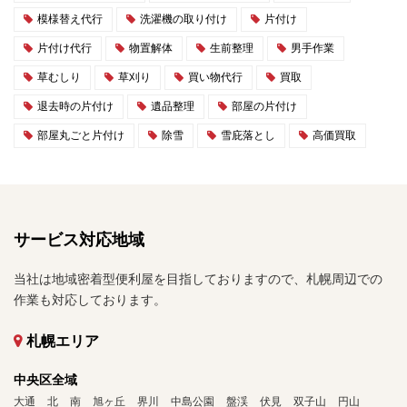
模様替え代行
洗濯機の取り付け
片付け
片付け代行
物置解体
生前整理
男手作業
草むしり
草刈り
買い物代行
買取
退去時の片付け
遺品整理
部屋の片付け
部屋丸ごと片付け
除雪
雪庇落とし
高価買取
サービス対応地域
当社は地域密着型便利屋を目指しておりますので、札幌周辺での
作業も対応しております。
札幌エリア
中央区全域
大通
北
南
旭ヶ丘
界川
中島公園
盤渓
伏見
双子山
円山