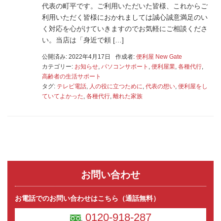
代表の町平です。ご利用いただいた皆様、これからご
利用いただく皆様におかれましては誠心誠意満足のい
く対応を心がけていきますのでお気軽にご相談くださ
い。当店は「身近で頼 […]
公開済み: 2022年4月17日
作成者:
便利屋 New Gate
カテゴリー:
お知らせ
,
パソコンサポート
,
便利屋業
,
各種代行
,
高齢者の生活サポート
タグ:
テレビ電話
,
人の役に立つために
,
代表の想い
,
便利屋をし
ていてよかった
,
各種代行
,
離れた家族
お問い合わせ
お電話でのお問い合わせはこちら（通話無料）
0120-918-287