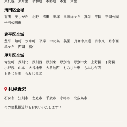
東札幌
東米里
平和通
本郷通
本通
米里
清田区全域
有明
美しが丘
北野
清田
里塚
里塚緑ヶ丘
真栄
平岡
平岡公園
平岡公園東
豊平区全域
豊平
旭町
水車町
平岸
中の島
美園
月寒中央通
月寒東
月寒西
羊ケ丘
西岡
福住
厚別区全域
青葉町
厚別北
厚別西
厚別東
厚別南
厚別中央
上野幌
下野幌
小野幌
山本
大谷地東
大谷地西
もみじ台東
もみじ台西
もみじ台南
もみじ台北
札幌近郊
石狩市
江別市
恵庭市
千歳市
小樽市
北広島市
その他札幌近郊もお伺いいたします！