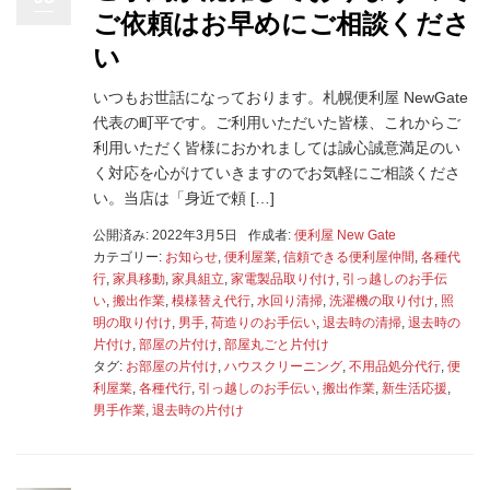
ご依頼はお早めにご相談くださ
い
いつもお世話になっております。札幌便利屋 NewGate
代表の町平です。ご利用いただいた皆様、これからご
利用いただく皆様におかれましては誠心誠意満足のい
く対応を心がけていきますのでお気軽にご相談くださ
い。当店は「身近で頼 […]
公開済み: 2022年3月5日
作成者:
便利屋 New Gate
カテゴリー:
お知らせ
,
便利屋業
,
信頼できる便利屋仲間
,
各種代
行
,
家具移動
,
家具組立
,
家電製品取り付け
,
引っ越しのお手伝
い
,
搬出作業
,
模様替え代行
,
水回り清掃
,
洗濯機の取り付け
,
照
明の取り付け
,
男手
,
荷造りのお手伝い
,
退去時の清掃
,
退去時の
片付け
,
部屋の片付け
,
部屋丸ごと片付け
タグ:
お部屋の片付け
,
ハウスクリーニング
,
不用品処分代行
,
便
利屋業
,
各種代行
,
引っ越しのお手伝い
,
搬出作業
,
新生活応援
,
男手作業
,
退去時の片付け