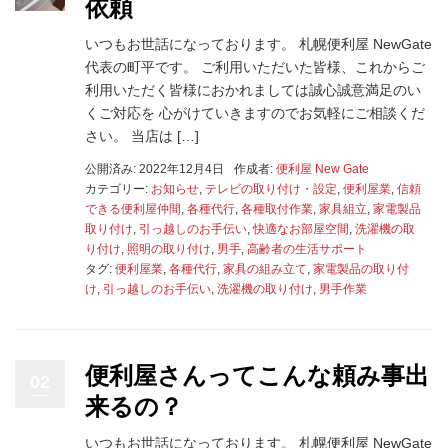
依頼
いつもお世話になっております。 札幌便利屋 NewGate
代表の町平です。 ご利用いただいた皆様、これからご
利用いただく皆様におかれましては誠心誠意満足のい
くご対応を 心がけていきますのでお気軽にご相談くだ
さい。 当店は […]
公開済み: 2022年12月4日
作成者:
便利屋 New Gate
カテゴリー:
お知らせ
,
テレビの取り付け・設定
,
便利屋業
,
信頼
できる便利屋仲間
,
各種代行
,
各種取付作業
,
家具組立
,
家電製品
取り付け
,
引っ越しのお手伝い
,
快適なお部屋空間
,
洗濯機の取
り付け
,
照明の取り付け
,
男手
,
高齢者の生活サポート
タグ:
便利屋業
,
各種代行
,
家具の組み立て
,
家電製品の取り付
け
,
引っ越しのお手伝い
,
洗濯機の取り付け
,
男手作業
便利屋さんってこんな頼み事出
02
来るの？
いつもお世話になっております。 札幌便利屋 NewGate