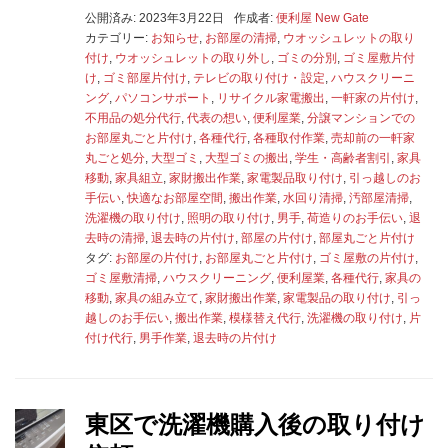
公開済み: 2023年3月22日
作成者:
便利屋 New Gate
カテゴリー:
お知らせ
,
お部屋の清掃
,
ウオッシュレットの取り
付け
,
ウオッシュレットの取り外し
,
ゴミの分別
,
ゴミ屋敷片付
け
,
ゴミ部屋片付け
,
テレビの取り付け・設定
,
ハウスクリーニ
ング
,
パソコンサポート
,
リサイクル家電搬出
,
一軒家の片付け
,
不用品の処分代行
,
代表の想い
,
便利屋業
,
分譲マンションでの
お部屋丸ごと片付け
,
各種代行
,
各種取付作業
,
売却前の一軒家
丸ごと処分
,
大型ゴミ
,
大型ゴミの搬出
,
学生・高齢者割引
,
家具
移動
,
家具組立
,
家財搬出作業
,
家電製品取り付け
,
引っ越しのお
手伝い
,
快適なお部屋空間
,
搬出作業
,
水回り清掃
,
汚部屋清掃
,
洗濯機の取り付け
,
照明の取り付け
,
男手
,
荷造りのお手伝い
,
退
去時の清掃
,
退去時の片付け
,
部屋の片付け
,
部屋丸ごと片付け
タグ:
お部屋の片付け
,
お部屋丸ごと片付け
,
ゴミ屋敷の片付け
,
ゴミ屋敷清掃
,
ハウスクリーニング
,
便利屋業
,
各種代行
,
家具の
移動
,
家具の組み立て
,
家財搬出作業
,
家電製品の取り付け
,
引っ
越しのお手伝い
,
搬出作業
,
模様替え代行
,
洗濯機の取り付け
,
片
付け代行
,
男手作業
,
退去時の片付け
東区で洗濯機購入後の取り付け