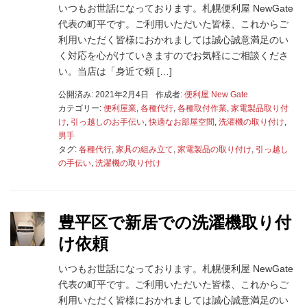
いつもお世話になっております。札幌便利屋 NewGate
代表の町平です。ご利用いただいた皆様、これからご
利用いただく皆様におかれましては誠心誠意満足のい
く対応を心がけていきますのでお気軽にご相談くださ
い。当店は「身近で頼 […]
公開済み: 2021年2月4日
作成者:
便利屋 New Gate
カテゴリー:
便利屋業
,
各種代行
,
各種取付作業
,
家電製品取り付
け
,
引っ越しのお手伝い
,
快適なお部屋空間
,
洗濯機の取り付け
,
男手
タグ:
各種代行
,
家具の組み立て
,
家電製品の取り付け
,
引っ越し
の手伝い
,
洗濯機の取り付け
豊平区で新居での洗濯機取り付
け依頼
いつもお世話になっております。札幌便利屋 NewGate
代表の町平です。ご利用いただいた皆様、これからご
利用いただく皆様におかれましては誠心誠意満足のい