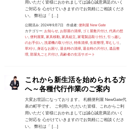
用いただく皆様におかれましては誠心誠意満足のいく
ご対応を 心がけていきますのでお気軽にご相談くださ
い。 弊社は「 […]
公開済み: 2024年9月7日
作成者:
便利屋 New Gate
カテゴリー:
お知らせ
,
お部屋の清掃
,
ゴミ屋敷片付け
,
代表の想
い
,
便利屋業
,
家具移動
,
家具組立
,
家電製品取り付け
,
引っ越し
のお手伝い
,
洗濯機の取り付け
,
特殊清掃
,
生前整理
,
草むしり
,
草刈り
,
身近なお困り
,
退去時の清掃
,
退去時の片付け
,
遺品整
理
,
部屋丸ごと片付け
,
高齢者の生活サポート
これから新生活を始められる方
へ～各種代行作業のご案内
大変お世話になっております。 札幌便利屋 NewGate代
表の町平です。 ご利用いただいた皆様、これからご利
用いただく皆様におかれましては誠心誠意満足のいく
ご対応を 心がけていきますのでお気軽にご相談くださ
い。 弊社は「 […]