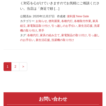
く対応を心がけていきますのでお気軽にご相談くださ
い。当店は「身近で頼 […]
公開済み: 2020年11月27日
作成者:
便利屋 New Gate
カテゴリー:
お知らせ
,
便利屋業
,
各種代行
,
各種取付作業
,
家具
組立
,
家電製品取り付け
,
引っ越しのお手伝い
,
新生活応援
,
洗濯
機の取り付け
,
男手
タグ:
各種代行
,
家具の組み立て
,
家電製品の取り付け
,
引っ越し
のお手伝い
,
新生活応援
,
洗濯機の取り付け
1
2
>
お問い合わせ