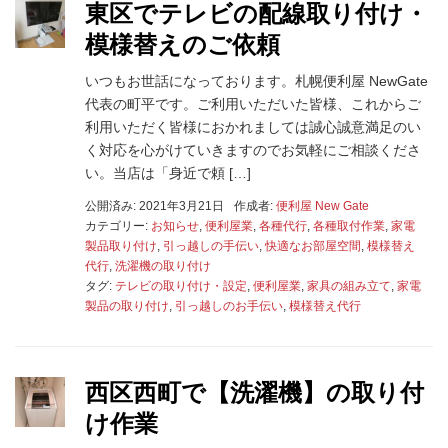
東区でテレビの配線取り付け・
模様替えのご依頼
いつもお世話になっております。札幌便利屋 NewGate
代表の町平です。ご利用いただいた皆様、これからご
利用いただく皆様におかれましては誠心誠意満足のい
く対応を心がけていきますのでお気軽にご相談くださ
い。当店は「身近で頼 […]
公開済み: 2021年3月21日
作成者:
便利屋 New Gate
カテゴリー:
お知らせ
,
便利屋業
,
各種代行
,
各種取付作業
,
家電
製品取り付け
,
引っ越しの手伝い
,
快適なお部屋空間
,
模様替え
代行
,
洗濯機の取り付け
タグ:
テレビの取り付け・設定
,
便利屋業
,
家具の組み立て
,
家電
製品の取り付け
,
引っ越しのお手伝い
,
模様替え代行
西区西町で【洗濯機】の取り付
け作業