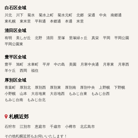
白石区全域
川北
川下
菊水
菊水上町
菊水元町
北郷
栄通
中央
南郷通
東札幌
東米里
平和通
本郷通
本通
米里
清田区全域
有明
美しが丘
北野
清田
里塚
里塚緑ヶ丘
真栄
平岡
平岡公園
平岡公園東
豊平区全域
豊平
旭町
水車町
平岸
中の島
美園
月寒中央通
月寒東
月寒西
羊ケ丘
西岡
福住
厚別区全域
青葉町
厚別北
厚別西
厚別東
厚別南
厚別中央
上野幌
下野幌
小野幌
山本
大谷地東
大谷地西
もみじ台東
もみじ台西
もみじ台南
もみじ台北
札幌近郊
石狩市
江別市
恵庭市
千歳市
小樽市
北広島市
その他札幌近郊もお伺いいたします！