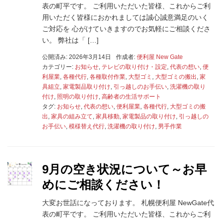
表の町平です。 ご利用いただいた皆様、これからご利
用いただく皆様におかれましては誠心誠意満足のいく
ご対応を 心がけていきますのでお気軽にご相談くださ
い。 弊社は「 […]
公開済み: 2026年3月14日
作成者:
便利屋 New Gate
カテゴリー:
お知らせ
,
テレビの取り付け・設定
,
代表の想い
,
便
利屋業
,
各種代行
,
各種取付作業
,
大型ゴミ
,
大型ゴミの搬出
,
家
具組立
,
家電製品取り付け
,
引っ越しのお手伝い
,
洗濯機の取り
付け
,
照明の取り付け
,
高齢者の生活サポート
タグ:
お知らせ
,
代表の想い
,
便利屋業
,
各種代行
,
大型ゴミの搬
出
,
家具の組み立て
,
家具移動
,
家電製品の取り付け
,
引っ越しの
お手伝い
,
模様替え代行
,
洗濯機の取り付け
,
男手作業
9月の空き状況について～お早
めにご相談ください！
大変お世話になっております。 札幌便利屋 NewGate代
表の町平です。 ご利用いただいた皆様、これからご利