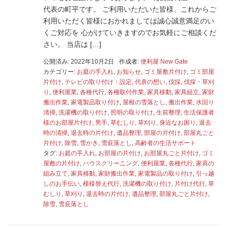
代表の町平です。 ご利用いただいた皆様、これからご
利用いただく皆様におかれましては誠心誠意満足のい
くご対応を 心がけていきますのでお気軽にご相談くだ
さい。 当店は […]
公開済み: 2022年10月2日
作成者:
便利屋 New Gate
カテゴリー:
お庭の手入れ
,
お知らせ
,
ゴミ屋敷片付け
,
ゴミ部屋
片付け
,
テレビの取り付け・設定
,
代表の想い
,
伐採
,
伐採・草刈
り
,
便利屋業
,
各種代行
,
各種取付作業
,
家具移動
,
家具組立
,
家財
搬出作業
,
家電製品取り付け
,
屋根の雪落とし
,
搬出作業
,
水回り
清掃
,
洗濯機の取り付け
,
照明の取り付け
,
生前整理
,
生活保護者
様のお部屋片付け
,
男手
,
草むしり
,
草刈り
,
身近なお困り
,
退去
時の清掃
,
退去時の片付け
,
遺品整理
,
部屋の片付け
,
部屋丸ごと
片付け
,
除雪
,
雪かき
,
雪庇落とし
,
高齢者の生活サポート
タグ:
お庭の手入れ
,
お部屋の片付け
,
お部屋丸ごと片付け
,
ゴミ
屋敷の片付け
,
ハウスクリーニング
,
便利屋業
,
各種代行
,
家具の
組み立て
,
家具移動
,
家財搬出作業
,
家電製品の取り付け
,
引っ越
しのお手伝い
,
模様替え代行
,
洗濯機の取り付け
,
片付け代行
,
草
むしり
,
草刈り
,
退去時の片付け
,
遺品整理
,
部屋丸ごと片付け
,
除雪
,
雪庇落とし