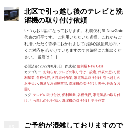
北区で引っ越し後のテレビと洗
濯機の取り付け依頼
いつもお世話になっております。 札幌便利屋 NewGate
代表の町平です。 ご利用いただいた皆様、これからご
利用いただく皆様におかれましては誠心誠意満足のい
くご対応を 心がけていきますのでお気軽にご相談くだ
さい。 当店は […]
公開済み: 2022年8月8日
作成者:
便利屋 New Gate
カテゴリー:
お知らせ
,
テレビの取り付け・設定
,
代表の想い
,
便
利屋業
,
各種代行
,
各種取付作業
,
家電製品取り付け
,
引っ越しの
お手伝い
,
快適なお部屋空間
,
洗濯機の取り付け
,
男手
,
身近なお
困り
タグ:
テレビの取り付け
,
便利屋業
,
各種代行
,
家電製品の取り付
け
,
引っ越しのお手伝い
,
洗濯機の取り付け
,
男手作業
ご予約が混雑しておりますので
05