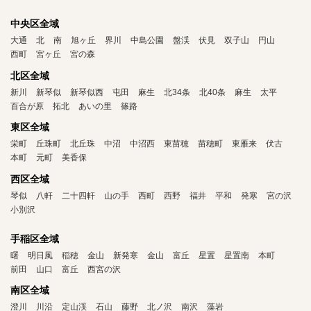
中央区全域
大通
北
南
旭ヶ丘
界川
中島公園
盤渓
伏見
双子山
円山
西町
宮ヶ丘
宮の森
北区全域
新川
新琴似
新琴似西
屯田
麻生
北34条
北40条
麻生
太平
百合が原
拓北
あいの里
篠路
東区全域
栄町
丘珠町
北丘珠
中沼
中沼西
東苗穂
苗穂町
東雁来
伏古
本町
元町
美香保
西区全域
琴似
八軒
二十四軒
山の手
西町
西野
福井
平和
発寒
宮の沢
小別沢
手稲区全域
曙
明日風
稲穂
金山
新発寒
金山
富丘
星置
星置南
本町
前田
山口
富丘
西宮の沢
南区全域
澄川
川沿
定山渓
石山
藤野
北ノ沢
南沢
藻岩