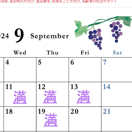
の清掃
,
退去時の片付け
,
遺品整理
,
部屋丸ごと片付け
,
高齢者の生活サポート