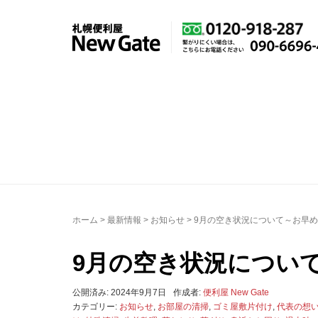
ホーム
>
最新情報
>
お知らせ
>
9月の空き状況について～お早
9月の空き状況につい
公開済み: 2024年9月7日
作成者:
便利屋 New Gate
カテゴリー:
お知らせ
,
お部屋の清掃
,
ゴミ屋敷片付け
,
代表の想