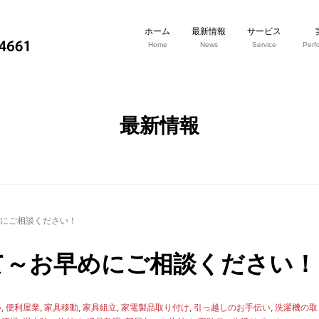
ホーム
最新情報
サービス
Home
News
Service
Perf
最新情報
めにご相談ください！
て～お早めにご相談ください！
い
,
便利屋業
,
家具移動
,
家具組立
,
家電製品取り付け
,
引っ越しのお手伝い
,
洗濯機の取