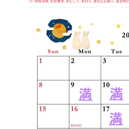
け
,
特殊清掃
,
生前整理
,
草むしり
,
草刈り
,
身近なお困り
,
退去時