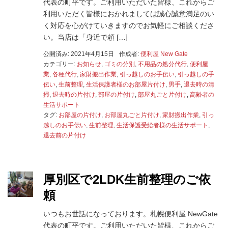
代表の町平です。ご利用いただいた皆様、これからご
利用いただく皆様におかれましては誠心誠意満足のい
く対応を心がけていきますのでお気軽にご相談くださ
い。当店は「身近で頼 […]
公開済み: 2021年4月15日
作成者:
便利屋 New Gate
カテゴリー:
お知らせ
,
ゴミの分別
,
不用品の処分代行
,
便利屋
業
,
各種代行
,
家財搬出作業
,
引っ越しのお手伝い
,
引っ越しの手
伝い
,
生前整理
,
生活保護者様のお部屋片付け
,
男手
,
退去時の清
掃
,
退去時の片付け
,
部屋の片付け
,
部屋丸ごと片付け
,
高齢者の
生活サポート
タグ:
お部屋の片付け
,
お部屋丸ごと片付け
,
家財搬出作業
,
引っ
越しのお手伝い
,
生前整理
,
生活保護受給者様の生活サポート
,
退去前の片付け
厚別区で2LDK生前整理のご依
頼
いつもお世話になっております。札幌便利屋 NewGate
代表の町平です。ご利用いただいた皆様、これからご