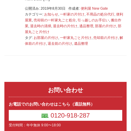
公開済み: 2019年8月30日
作成者:
便利屋 New Gate
カテゴリー:
お知らせ
,
一軒家の片付け
,
不用品の処分代行
,
便利
屋業
,
売却前の一軒家丸ごと処分
,
引っ越しのお手伝い
,
搬出作
業
,
退去時の清掃
,
退去時の片付け
,
遺品整理
,
部屋の片付け
,
部
屋丸ごと片付け
タグ:
お部屋の片付け
,
一軒家丸ごと片付け
,
売却前の片付け
,
解
体前の片付け
,
退去前の片付け
,
遺品整理
お問い合わせ
お電話でのお問い合わせはこちら（通話無料）
0120-918-287
受付時間：年中無休 9:00〜18:00