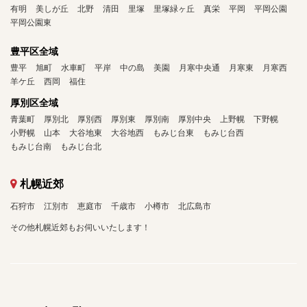
有明
美しが丘
北野
清田
里塚
里塚緑ヶ丘
真栄
平岡
平岡公園
平岡公園東
豊平区全域
豊平
旭町
水車町
平岸
中の島
美園
月寒中央通
月寒東
月寒西
羊ケ丘
西岡
福住
厚別区全域
青葉町
厚別北
厚別西
厚別東
厚別南
厚別中央
上野幌
下野幌
小野幌
山本
大谷地東
大谷地西
もみじ台東
もみじ台西
もみじ台南
もみじ台北
札幌近郊
石狩市
江別市
恵庭市
千歳市
小樽市
北広島市
その他札幌近郊もお伺いいたします！