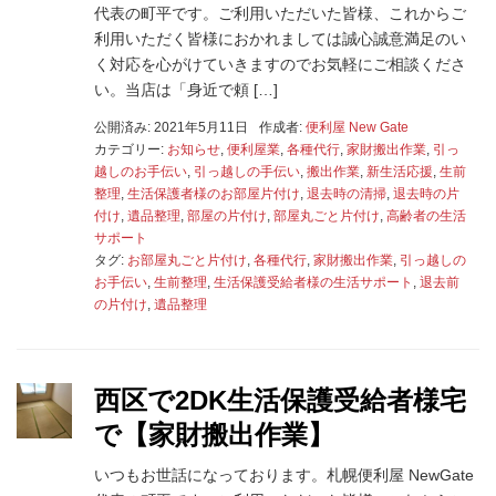
代表の町平です。ご利用いただいた皆様、これからご
利用いただく皆様におかれましては誠心誠意満足のい
く対応を心がけていきますのでお気軽にご相談くださ
い。当店は「身近で頼 […]
公開済み: 2021年5月11日
作成者:
便利屋 New Gate
カテゴリー:
お知らせ
,
便利屋業
,
各種代行
,
家財搬出作業
,
引っ
越しのお手伝い
,
引っ越しの手伝い
,
搬出作業
,
新生活応援
,
生前
整理
,
生活保護者様のお部屋片付け
,
退去時の清掃
,
退去時の片
付け
,
遺品整理
,
部屋の片付け
,
部屋丸ごと片付け
,
高齢者の生活
サポート
タグ:
お部屋丸ごと片付け
,
各種代行
,
家財搬出作業
,
引っ越しの
お手伝い
,
生前整理
,
生活保護受給者様の生活サポート
,
退去前
の片付け
,
遺品整理
西区で2DK生活保護受給者様宅
で【家財搬出作業】
いつもお世話になっております。札幌便利屋 NewGate