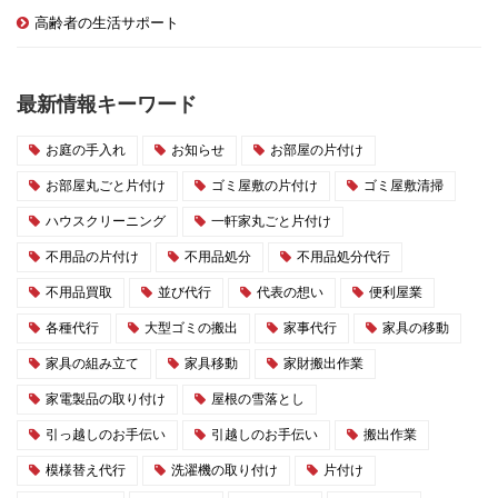
高齢者の生活サポート
最新情報キーワード
お庭の手入れ
お知らせ
お部屋の片付け
お部屋丸ごと片付け
ゴミ屋敷の片付け
ゴミ屋敷清掃
ハウスクリーニング
一軒家丸ごと片付け
不用品の片付け
不用品処分
不用品処分代行
不用品買取
並び代行
代表の想い
便利屋業
各種代行
大型ゴミの搬出
家事代行
家具の移動
家具の組み立て
家具移動
家財搬出作業
家電製品の取り付け
屋根の雪落とし
引っ越しのお手伝い
引越しのお手伝い
搬出作業
模様替え代行
洗濯機の取り付け
片付け