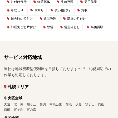
片付け代行
物置解体
生前整理
男手作業
草むしり
草刈り
買い物代行
買取
退去時の片付け
遺品整理
部屋の片付け
部屋丸ごと片付け
除雪
雪庇落とし
高価買取
サービス対応地域
当社は地域密着型便利屋を目指しておりますので、札幌周辺での
作業も対応しております。
札幌エリア
中央区全域
大通
北
南
旭ヶ丘
界川
中島公園
盤渓
伏見
双子山
円山
西町
宮ヶ丘
宮の森
北区全域