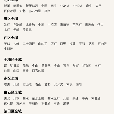
新川
新琴似
新琴似西
屯田
麻生
北34条
北40条
麻生
太平
百合が原
拓北
あいの里
篠路
東区全域
栄町
丘珠町
北丘珠
中沼
中沼西
東苗穂
苗穂町
東雁来
伏古
本町
元町
美香保
西区全域
琴似
八軒
二十四軒
山の手
西町
西野
福井
平和
発寒
宮の沢
小別沢
手稲区全域
曙
明日風
稲穂
金山
新発寒
金山
富丘
星置
星置南
本町
前田
山口
富丘
西宮の沢
南区全域
澄川
川沿
定山渓
石山
藤野
北ノ沢
南沢
藻岩
白石区全域
川北
川下
菊水
菊水上町
菊水元町
北郷
栄通
中央
南郷通
東札幌
東米里
平和通
本郷通
本通
米里
清田区全域