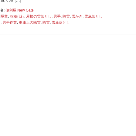
で頼 […]
者:
便利屋 New Gate
利屋業
,
各種代行
,
屋根の雪落とし
,
男手
,
除雪
,
雪かき
,
雪庇落とし
し
,
男手作業
,
車庫上の除雪
,
除雪
,
雪庇落とし