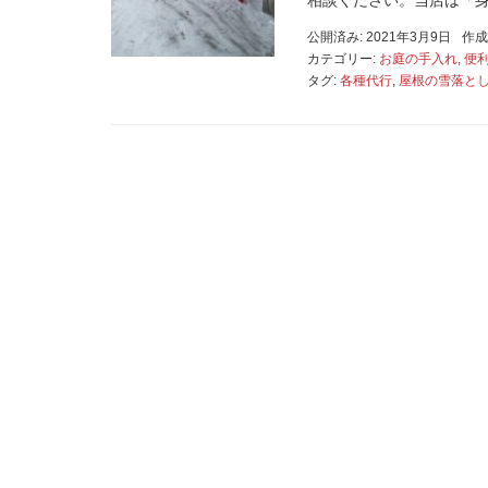
相談ください。当店は「身近
公開済み: 2021年3月9日
作成
カテゴリー:
お庭の手入れ
,
便
タグ:
各種代行
,
屋根の雪落と