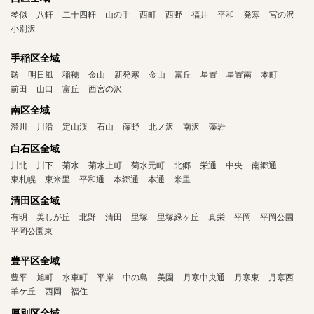
琴似
八軒
二十四軒
山の手
西町
西野
福井
平和
発寒
宮の沢
小別沢
手稲区全域
曙
明日風
稲穂
金山
新発寒
金山
富丘
星置
星置南
本町
前田
山口
富丘
西宮の沢
南区全域
澄川
川沿
定山渓
石山
藤野
北ノ沢
南沢
藻岩
白石区全域
川北
川下
菊水
菊水上町
菊水元町
北郷
栄通
中央
南郷通
東札幌
東米里
平和通
本郷通
本通
米里
清田区全域
有明
美しが丘
北野
清田
里塚
里塚緑ヶ丘
真栄
平岡
平岡公園
平岡公園東
豊平区全域
豊平
旭町
水車町
平岸
中の島
美園
月寒中央通
月寒東
月寒西
羊ケ丘
西岡
福住
厚別区全域