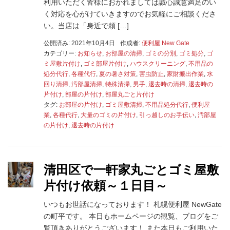
利用いただく皆様におかれましては誠心誠意満足のい
く対応を心がけていきますのでお気軽にご相談くださ
い。当店は「身近で頼 […]
公開済み: 2021年10月4日
作成者:
便利屋 New Gate
カテゴリー:
お知らせ
,
お部屋の清掃
,
ゴミの分別
,
ゴミ処分
,
ゴ
ミ屋敷片付け
,
ゴミ部屋片付け
,
ハウスクリーニング
,
不用品の
処分代行
,
各種代行
,
夏の暑さ対策
,
害虫防止
,
家財搬出作業
,
水
回り清掃
,
汚部屋清掃
,
特殊清掃
,
男手
,
退去時の清掃
,
退去時の
片付け
,
部屋の片付け
,
部屋丸ごと片付け
タグ:
お部屋の片付け
,
ゴミ屋敷清掃
,
不用品処分代行
,
便利屋
業
,
各種代行
,
大量のゴミの片付け
,
引っ越しのお手伝い
,
汚部屋
の片付け
,
退去時の片付け
清田区で一軒家丸ごとゴミ屋敷
片付け依頼～１日目～
いつもお世話になっております！ 札幌便利屋 NewGate
の町平です。 本日もホームページの観覧、ブログをご
覧頂きありがとうございます！ また本日もご利用いた