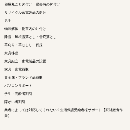
部屋丸ごと片付け・退去時の片付け
リサイクル家電製品の処分
男手
物置解体・物置内の片付け
除雪・屋根雪落とし・雪庇落とし
草刈り・草むしり・伐採
家具移動
家具組立・家電製品の設置
家具・家電買取
貴金属・ブランド品買取
パソコンサポート
学生・高齢者割引
障がい者割引
業者によっては対応してくれない？生活保護受給者様サポート【家財搬出作
業】