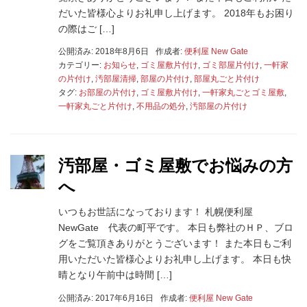
だいた皆様心よりお礼申し上げます。 2018年もお困り
の際はご […]
公開済み: 2018年8月6日
作成者:
便利屋 New Gate
カテゴリー:
お知らせ
,
ゴミ屋敷片付け
,
ゴミ部屋片付け
,
一軒家
の片付け
,
汚部屋清掃
,
部屋の片付け
,
部屋丸ごと片付け
タグ:
お部屋の片付け
,
ゴミ屋敷片付け
,
一軒家丸ごとゴミ屋敷
,
一軒家丸ごと片付け
,
不用品の処分
,
汚部屋の片付け
汚部屋・ゴミ屋敷でお悩みの方
へ
いつもお世話になっております！ 札幌便利屋
NewGate 代表の町平です。 本日も弊社のＨＰ、ブロ
グをご覧頂きありがとうございます！ また本日もご利
用いただいた皆様心よりお礼申し上げます。 本日も快
晴となり午前中は時間 […]
公開済み: 2017年6月16日
作成者:
便利屋 New Gate