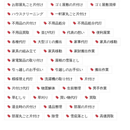
お部屋丸ごと片付け
ゴミ屋敷の片付け
ゴミ屋敷清掃
ハウスクリーニング
一軒家丸ごと片付け
不用品の片付け
不用品処分
不用品処分代行
不用品買取
並び代行
代表の想い
便利屋業
各種代行
大型ゴミの搬出
家事代行
家具の移動
家具の組み立て
家具移動
家財搬出作業
家電製品の取り付け
屋根の雪落とし
引っ越しのお手伝い
引越しのお手伝い
搬出作業
模様替え代行
洗濯機の取り付け
片付け
片付け代行
物置解体
生前整理
男手作業
草むしり
草刈り
買い物代行
買取
退去時の片付け
遺品整理
部屋の片付け
部屋丸ごと片付け
除雪
雪庇落とし
高価買取