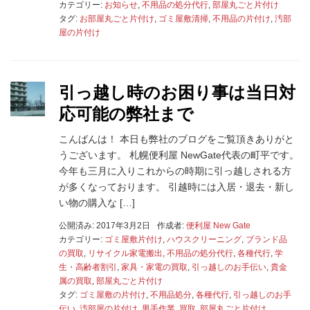
カテゴリー:
お知らせ
,
不用品の処分代行
,
部屋丸ごと片付け
タグ:
お部屋丸ごと片付け
,
ゴミ屋敷清掃
,
不用品の片付け
,
汚部
屋の片付け
引っ越し時のお困り事は当日対
応可能の弊社まで
こんばんは！ 本日も弊社のブログをご覧頂きありがと
うございます。 札幌便利屋 NewGate代表の町平です。
今年も三月に入りこれからの時期に引っ越しされる方
が多くなっております。 引越時には入居・退去・新し
い物の購入な […]
公開済み: 2017年3月2日
作成者:
便利屋 New Gate
カテゴリー:
ゴミ屋敷片付け
,
ハウスクリーニング
,
ブランド品
の買取
,
リサイクル家電搬出
,
不用品の処分代行
,
各種代行
,
学
生・高齢者割引
,
家具・家電の買取
,
引っ越しのお手伝い
,
貴金
属の買取
,
部屋丸ごと片付け
タグ:
ゴミ屋敷の片付け
,
不用品処分
,
各種代行
,
引っ越しのお手
伝い
,
汚部屋の片付け
,
男手作業
,
買取
,
部屋丸ごと片付け