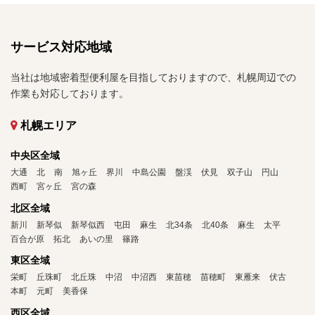
サービス対応地域
当社は地域密着型便利屋を目指しておりますので、札幌周辺での
作業も対応しております。
札幌エリア
中央区全域
大通
北
南
旭ヶ丘
界川
中島公園
盤渓
伏見
双子山
円山
西町
宮ヶ丘
宮の森
北区全域
新川
新琴似
新琴似西
屯田
麻生
北34条
北40条
麻生
太平
百合が原
拓北
あいの里
篠路
東区全域
栄町
丘珠町
北丘珠
中沼
中沼西
東苗穂
苗穂町
東雁来
伏古
本町
元町
美香保
西区全域