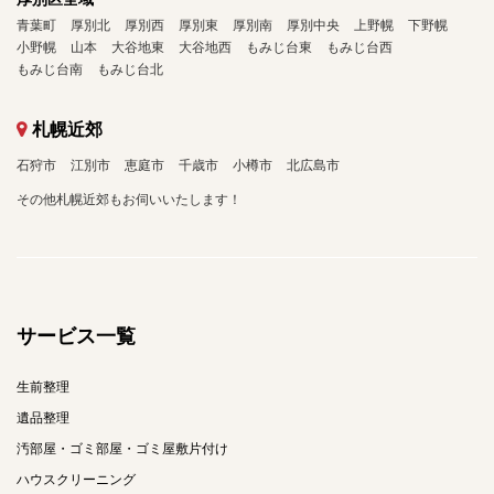
青葉町
厚別北
厚別西
厚別東
厚別南
厚別中央
上野幌
下野幌
小野幌
山本
大谷地東
大谷地西
もみじ台東
もみじ台西
もみじ台南
もみじ台北
札幌近郊
石狩市
江別市
恵庭市
千歳市
小樽市
北広島市
その他札幌近郊もお伺いいたします！
サービス一覧
生前整理
遺品整理
汚部屋・ゴミ部屋・ゴミ屋敷片付け
ハウスクリーニング