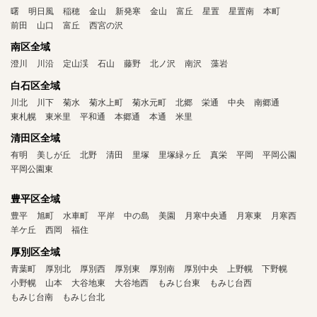
曙
明日風
稲穂
金山
新発寒
金山
富丘
星置
星置南
本町
前田
山口
富丘
西宮の沢
南区全域
澄川
川沿
定山渓
石山
藤野
北ノ沢
南沢
藻岩
白石区全域
川北
川下
菊水
菊水上町
菊水元町
北郷
栄通
中央
南郷通
東札幌
東米里
平和通
本郷通
本通
米里
清田区全域
有明
美しが丘
北野
清田
里塚
里塚緑ヶ丘
真栄
平岡
平岡公園
平岡公園東
豊平区全域
豊平
旭町
水車町
平岸
中の島
美園
月寒中央通
月寒東
月寒西
羊ケ丘
西岡
福住
厚別区全域
青葉町
厚別北
厚別西
厚別東
厚別南
厚別中央
上野幌
下野幌
小野幌
山本
大谷地東
大谷地西
もみじ台東
もみじ台西
もみじ台南
もみじ台北