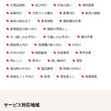
不用品買取
並び代行
代表の想い
便利屋業
各種代行
大型ゴミの搬出
家事代行
家具の移動
家具の組み立て
家具移動
家財搬出作業
家電製品の取り付け
屋根の雪落とし
引っ越しのお手伝い
引越しのお手伝い
搬出作業
模様替え代行
洗濯機の取り付け
片付け
片付け代行
物置解体
生前整理
男手作業
草むしり
草刈り
買い物代行
買取
退去時の片付け
遺品整理
部屋の片付け
部屋丸ごと片付け
除雪
雪庇落とし
高価買取
サービス対応地域