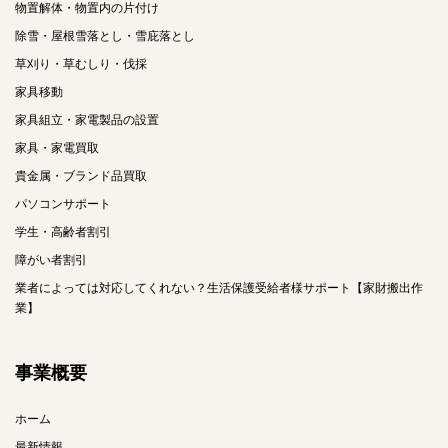
物置解体・物置内の片付け
除雪・屋根雪落とし・雪庇落とし
草刈り・草むしり・伐採
家具移動
家具組立・家電製品の設置
家具・家電買取
貴金属・ブランド品買取
パソコンサポート
学生・高齢者割引
障がい者割引
業者によっては対応してくれない？生活保護受給者様サポート【家財搬出作
業】
事業概要
ホーム
最新情報