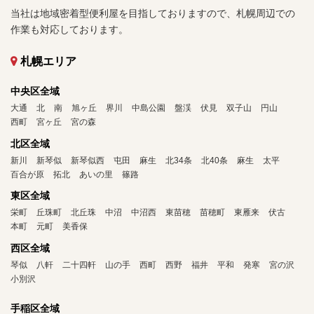
当社は地域密着型便利屋を目指しておりますので、札幌周辺での
作業も対応しております。
札幌エリア
中央区全域
大通
北
南
旭ヶ丘
界川
中島公園
盤渓
伏見
双子山
円山
西町
宮ヶ丘
宮の森
北区全域
新川
新琴似
新琴似西
屯田
麻生
北34条
北40条
麻生
太平
百合が原
拓北
あいの里
篠路
東区全域
栄町
丘珠町
北丘珠
中沼
中沼西
東苗穂
苗穂町
東雁来
伏古
本町
元町
美香保
西区全域
琴似
八軒
二十四軒
山の手
西町
西野
福井
平和
発寒
宮の沢
小別沢
手稲区全域