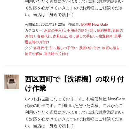
利用いただく皆様におかれましては誠心誠意満足のい
く対応を心がけていきますのでお気軽にご相談くださ
い。当店は「身近で頼 […]
公開済み: 2021年2月23日
作成者:
便利屋 New Gate
カテゴリー:
お庭の手入れ
,
不用品の処分代行
,
便利屋業
,
倉庫の
片付け
,
各種代行
,
家具組立
,
引っ越しの手伝い
,
物置解体
,
男手
,
退去時の片付け
タグ:
各種代行
,
引っ越しの手伝い
,
残置物片付け
,
物置の撤去
,
物置の解体
,
退去時の片付け
西区西町で【洗濯機】の取り付
け作業
いつもお世話になっております。札幌便利屋 NewGate
代表の町平です。ご利用いただいた皆様、これからご
利用いただく皆様におかれましては誠心誠意満足のい
く対応を心がけていきますのでお気軽にご相談くださ
い。当店は「身近で頼 […]