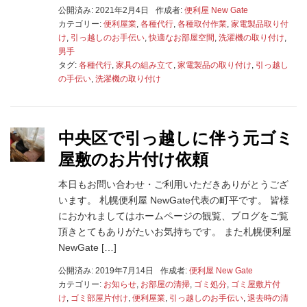
公開済み: 2021年2月4日
作成者:
便利屋 New Gate
カテゴリー:
便利屋業
,
各種代行
,
各種取付作業
,
家電製品取り付
け
,
引っ越しのお手伝い
,
快適なお部屋空間
,
洗濯機の取り付け
,
男手
タグ:
各種代行
,
家具の組み立て
,
家電製品の取り付け
,
引っ越し
の手伝い
,
洗濯機の取り付け
中央区で引っ越しに伴う元ゴミ
屋敷のお片付け依頼
本日もお問い合わせ・ご利用いただきありがとうござ
います。 札幌便利屋 NewGate代表の町平です。 皆様
におかれましてはホームページの観覧、ブログをご覧
頂きとてもありがたいお気持ちです。 また札幌便利屋
NewGate […]
公開済み: 2019年7月14日
作成者:
便利屋 New Gate
カテゴリー:
お知らせ
,
お部屋の清掃
,
ゴミ処分
,
ゴミ屋敷片付
け
,
ゴミ部屋片付け
,
便利屋業
,
引っ越しのお手伝い
,
退去時の清