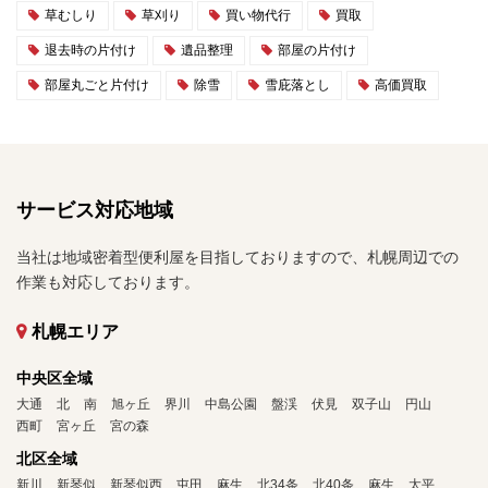
草むしり
草刈り
買い物代行
買取
退去時の片付け
遺品整理
部屋の片付け
部屋丸ごと片付け
除雪
雪庇落とし
高価買取
サービス対応地域
当社は地域密着型便利屋を目指しておりますので、札幌周辺での
作業も対応しております。
札幌エリア
中央区全域
大通
北
南
旭ヶ丘
界川
中島公園
盤渓
伏見
双子山
円山
西町
宮ヶ丘
宮の森
北区全域
新川
新琴似
新琴似西
屯田
麻生
北34条
北40条
麻生
太平