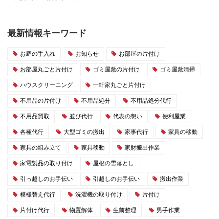
最新情報キーワード
お庭の手入れ
お知らせ
お部屋の片付け
お部屋丸ごと片付け
ゴミ屋敷の片付け
ゴミ屋敷清掃
ハウスクリーニング
一軒家丸ごと片付け
不用品の片付け
不用品処分
不用品処分代行
不用品買取
並び代行
代表の想い
便利屋業
各種代行
大型ゴミの搬出
家事代行
家具の移動
家具の組み立て
家具移動
家財搬出作業
家電製品の取り付け
屋根の雪落とし
引っ越しのお手伝い
引越しのお手伝い
搬出作業
模様替え代行
洗濯機の取り付け
片付け
片付け代行
物置解体
生前整理
男手作業