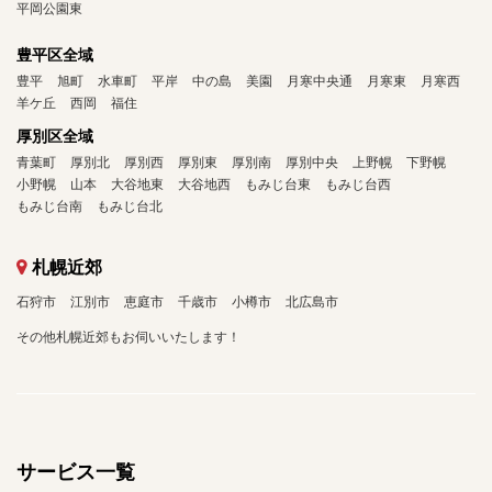
平岡公園東
豊平区全域
豊平
旭町
水車町
平岸
中の島
美園
月寒中央通
月寒東
月寒西
羊ケ丘
西岡
福住
厚別区全域
青葉町
厚別北
厚別西
厚別東
厚別南
厚別中央
上野幌
下野幌
小野幌
山本
大谷地東
大谷地西
もみじ台東
もみじ台西
もみじ台南
もみじ台北
札幌近郊
石狩市
江別市
恵庭市
千歳市
小樽市
北広島市
その他札幌近郊もお伺いいたします！
サービス一覧