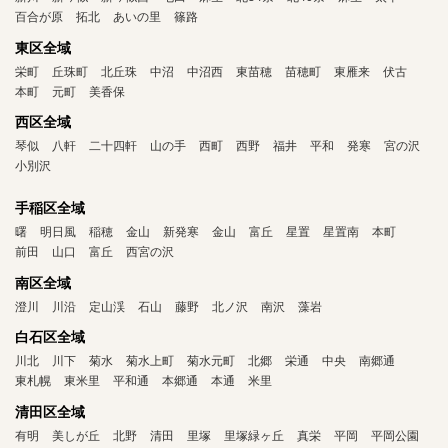
百合が原
拓北
あいの里
篠路
東区全域
栄町
丘珠町
北丘珠
中沼
中沼西
東苗穂
苗穂町
東雁来
伏古
本町
元町
美香保
西区全域
琴似
八軒
二十四軒
山の手
西町
西野
福井
平和
発寒
宮の沢
小別沢
手稲区全域
曙
明日風
稲穂
金山
新発寒
金山
富丘
星置
星置南
本町
前田
山口
富丘
西宮の沢
南区全域
澄川
川沿
定山渓
石山
藤野
北ノ沢
南沢
藻岩
白石区全域
川北
川下
菊水
菊水上町
菊水元町
北郷
栄通
中央
南郷通
東札幌
東米里
平和通
本郷通
本通
米里
清田区全域
有明
美しが丘
北野
清田
里塚
里塚緑ヶ丘
真栄
平岡
平岡公園