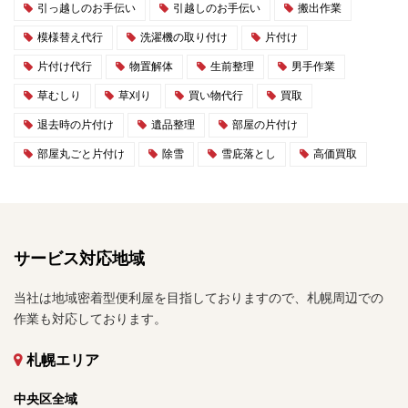
引っ越しのお手伝い
引越しのお手伝い
搬出作業
模様替え代行
洗濯機の取り付け
片付け
片付け代行
物置解体
生前整理
男手作業
草むしり
草刈り
買い物代行
買取
退去時の片付け
遺品整理
部屋の片付け
部屋丸ごと片付け
除雪
雪庇落とし
高価買取
サービス対応地域
当社は地域密着型便利屋を目指しておりますので、札幌周辺での
作業も対応しております。
札幌エリア
中央区全域