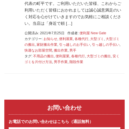
代表の町平です。ご利用いただいた皆様、これからご
利用いただく皆様におかれましては誠心誠意満足のい
く対応を心がけていきますのでお気軽にご相談くださ
い。当店は「身近で頼 […]
公開済み: 2021年7月25日
作成者:
便利屋 New Gate
カテゴリー:
お知らせ
,
便利屋業
,
各種代行
,
大型ゴミ
,
大型ゴミ
の搬出
,
家財搬出作業
,
引っ越しのお手伝い
,
引っ越しの手伝い
,
快適なお部屋空間
,
搬出作業
,
男手
タグ:
不用品の搬出
,
便利屋業
,
各種代行
,
大型ゴミの搬出
,
安く
ゴミを片付け方法
,
男手作業
,
階段作業
お問い合わせ
お電話でのお問い合わせはこちら（通話無料）