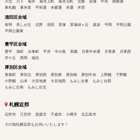
川北
川下
菊水
菊水上町
菊水元町
北郷
栄通
中央
南郷通
東札幌
東米里
平和通
本郷通
本通
米里
清田区全域
有明
美しが丘
北野
清田
里塚
里塚緑ヶ丘
真栄
平岡
平岡公園
平岡公園東
豊平区全域
豊平
旭町
水車町
平岸
中の島
美園
月寒中央通
月寒東
月寒西
羊ケ丘
西岡
福住
厚別区全域
青葉町
厚別北
厚別西
厚別東
厚別南
厚別中央
上野幌
下野幌
小野幌
山本
大谷地東
大谷地西
もみじ台東
もみじ台西
もみじ台南
もみじ台北
札幌近郊
石狩市
江別市
恵庭市
千歳市
小樽市
北広島市
その他札幌近郊もお伺いいたします！