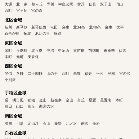
大通
北
南
旭ヶ丘
界川
中島公園
盤渓
伏見
双子山
円山
西町
宮ヶ丘
宮の森
北区全域
新川
新琴似
新琴似西
屯田
麻生
北34条
北40条
麻生
太平
百合が原
拓北
あいの里
篠路
東区全域
栄町
丘珠町
北丘珠
中沼
中沼西
東苗穂
苗穂町
東雁来
伏古
本町
元町
美香保
西区全域
琴似
八軒
二十四軒
山の手
西町
西野
福井
平和
発寒
宮の沢
小別沢
手稲区全域
曙
明日風
稲穂
金山
新発寒
金山
富丘
星置
星置南
本町
前田
山口
富丘
西宮の沢
南区全域
澄川
川沿
定山渓
石山
藤野
北ノ沢
南沢
藻岩
白石区全域