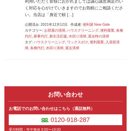
利用いただく皆様におかれましては誠心誠意満足のい
く対応を心がけていきますのでお気軽にご相談くださ
い。当店は「身近で頼 […]
公開済み: 2021年12月12日
作成者:
便利屋 New Gate
カテゴリー:
お部屋の清掃
,
ハウスクリーニング
,
便利屋業
,
各種
代行
,
家事代行
,
新生活応援
,
水回り清掃
,
退去時の清掃
タグ:
ハウスクリーニング
,
ワックスがけ
,
便利屋業
,
入居前清
掃
,
各種代行
,
水回り清掃
,
退去清掃
お問い合わせ
お電話でのお問い合わせはこちら（通話無料）
0120-918-287
受付時間：年中無休 9:00〜18:00