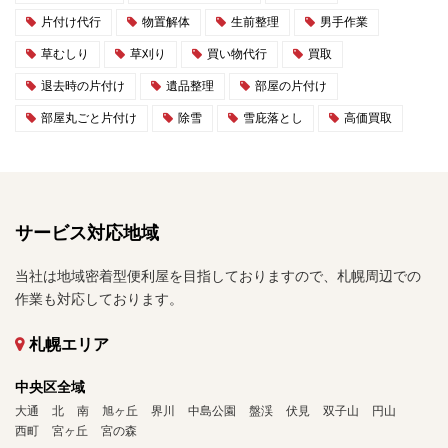
片付け代行
物置解体
生前整理
男手作業
草むしり
草刈り
買い物代行
買取
退去時の片付け
遺品整理
部屋の片付け
部屋丸ごと片付け
除雪
雪庇落とし
高価買取
サービス対応地域
当社は地域密着型便利屋を目指しておりますので、札幌周辺での
作業も対応しております。
札幌エリア
中央区全域
大通
北
南
旭ヶ丘
界川
中島公園
盤渓
伏見
双子山
円山
西町
宮ヶ丘
宮の森