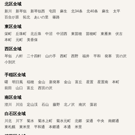
北区全域
新川
新琴似
新琴似西
屯田
麻生
北34条
北40条
麻生
太平
百合が原
拓北
あいの里
篠路
東区全域
栄町
丘珠町
北丘珠
中沼
中沼西
東苗穂
苗穂町
東雁来
伏古
本町
元町
美香保
西区全域
琴似
八軒
二十四軒
山の手
西町
西野
福井
平和
発寒
宮の沢
小別沢
手稲区全域
曙
明日風
稲穂
金山
新発寒
金山
富丘
星置
星置南
本町
前田
山口
富丘
西宮の沢
南区全域
澄川
川沿
定山渓
石山
藤野
北ノ沢
南沢
藻岩
白石区全域
川北
川下
菊水
菊水上町
菊水元町
北郷
栄通
中央
南郷通
東札幌
東米里
平和通
本郷通
本通
米里