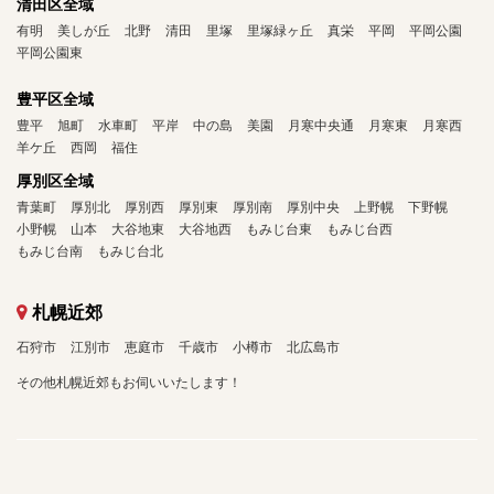
清田区全域
有明
美しが丘
北野
清田
里塚
里塚緑ヶ丘
真栄
平岡
平岡公園
平岡公園東
豊平区全域
豊平
旭町
水車町
平岸
中の島
美園
月寒中央通
月寒東
月寒西
羊ケ丘
西岡
福住
厚別区全域
青葉町
厚別北
厚別西
厚別東
厚別南
厚別中央
上野幌
下野幌
小野幌
山本
大谷地東
大谷地西
もみじ台東
もみじ台西
もみじ台南
もみじ台北
札幌近郊
石狩市
江別市
恵庭市
千歳市
小樽市
北広島市
その他札幌近郊もお伺いいたします！