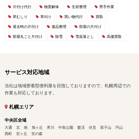
片付け代行
物置解体
生前整理
男手作業
草むしり
草刈り
買い物代行
買取
退去時の片付け
遺品整理
部屋の片付け
部屋丸ごと片付け
除雪
雪庇落とし
高価買取
サービス対応地域
当社は地域密着型便利屋を目指しておりますので、札幌周辺での
作業も対応しております。
札幌エリア
中央区全域
大通
北
南
旭ヶ丘
界川
中島公園
盤渓
伏見
双子山
円山
西町
宮ヶ丘
宮の森