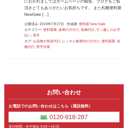
におかれましてはホームページの観覧、ブログをご覧
頂きとてもありがたいお気持ちです。 また札幌便利屋
NewGate […]
公開済み: 2019年7月27日
作成者:
便利屋 New Gate
カテゴリー:
便利屋業
,
倉庫の片付け
,
各種代行
,
引っ越しのお手
伝い
,
男手
タグ:
お品物の発送代行
,
レンタル倉庫内の片付け
,
便利屋業
,
各
種代行
,
男手作業
お問い合わせ
お電話でのお問い合わせはこちら（通話無料）
0120-918-287
受付時間：年中無休 9:00〜18:00