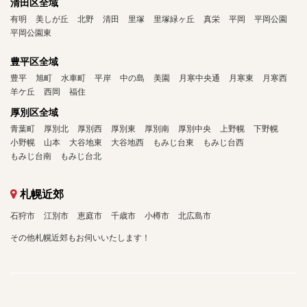
清田区全域
有明
美しが丘
北野
清田
里塚
里塚緑ヶ丘
真栄
平岡
平岡公園
平岡公園東
豊平区全域
豊平
旭町
水車町
平岸
中の島
美園
月寒中央通
月寒東
月寒西
羊ケ丘
西岡
福住
厚別区全域
青葉町
厚別北
厚別西
厚別東
厚別南
厚別中央
上野幌
下野幌
小野幌
山本
大谷地東
大谷地西
もみじ台東
もみじ台西
もみじ台南
もみじ台北
札幌近郊
石狩市
江別市
恵庭市
千歳市
小樽市
北広島市
その他札幌近郊もお伺いいたします！