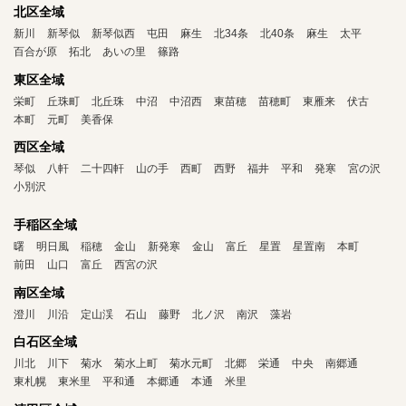
北区全域
新川
新琴似
新琴似西
屯田
麻生
北34条
北40条
麻生
太平
百合が原
拓北
あいの里
篠路
東区全域
栄町
丘珠町
北丘珠
中沼
中沼西
東苗穂
苗穂町
東雁来
伏古
本町
元町
美香保
西区全域
琴似
八軒
二十四軒
山の手
西町
西野
福井
平和
発寒
宮の沢
小別沢
手稲区全域
曙
明日風
稲穂
金山
新発寒
金山
富丘
星置
星置南
本町
前田
山口
富丘
西宮の沢
南区全域
澄川
川沿
定山渓
石山
藤野
北ノ沢
南沢
藻岩
白石区全域
川北
川下
菊水
菊水上町
菊水元町
北郷
栄通
中央
南郷通
東札幌
東米里
平和通
本郷通
本通
米里