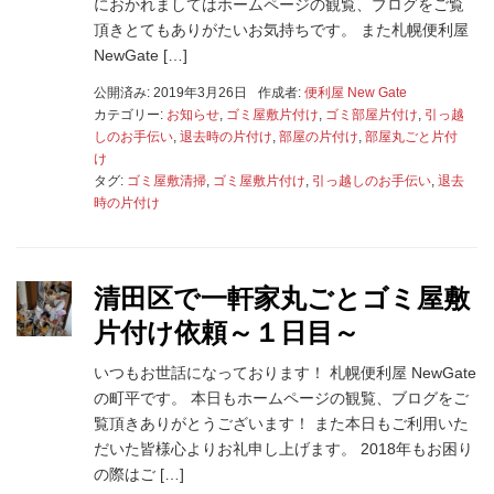
におかれましてはホームページの観覧、ブログをご覧
頂きとてもありがたいお気持ちです。 また札幌便利屋
NewGate […]
公開済み: 2019年3月26日
作成者:
便利屋 New Gate
カテゴリー:
お知らせ
,
ゴミ屋敷片付け
,
ゴミ部屋片付け
,
引っ越
しのお手伝い
,
退去時の片付け
,
部屋の片付け
,
部屋丸ごと片付
け
タグ:
ゴミ屋敷清掃
,
ゴミ屋敷片付け
,
引っ越しのお手伝い
,
退去
時の片付け
清田区で一軒家丸ごとゴミ屋敷
片付け依頼～１日目～
いつもお世話になっております！ 札幌便利屋 NewGate
の町平です。 本日もホームページの観覧、ブログをご
覧頂きありがとうございます！ また本日もご利用いた
だいた皆様心よりお礼申し上げます。 2018年もお困り
の際はご […]