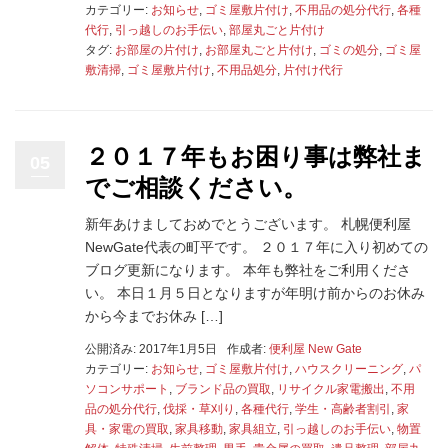
カテゴリー:
お知らせ
,
ゴミ屋敷片付け
,
不用品の処分代行
,
各種
代行
,
引っ越しのお手伝い
,
部屋丸ごと片付け
タグ:
お部屋の片付け
,
お部屋丸ごと片付け
,
ゴミの処分
,
ゴミ屋
敷清掃
,
ゴミ屋敷片付け
,
不用品処分
,
片付け代行
２０１７年もお困り事は弊社ま
05
でご相談ください。
新年あけましておめでとうございます。 札幌便利屋
NewGate代表の町平です。 ２０１７年に入り初めての
ブログ更新になります。 本年も弊社をご利用くださ
い。 本日１月５日となりますが年明け前からのお休み
から今までお休み […]
公開済み: 2017年1月5日
作成者:
便利屋 New Gate
カテゴリー:
お知らせ
,
ゴミ屋敷片付け
,
ハウスクリーニング
,
パ
ソコンサポート
,
ブランド品の買取
,
リサイクル家電搬出
,
不用
品の処分代行
,
伐採・草刈り
,
各種代行
,
学生・高齢者割引
,
家
具・家電の買取
,
家具移動
,
家具組立
,
引っ越しのお手伝い
,
物置