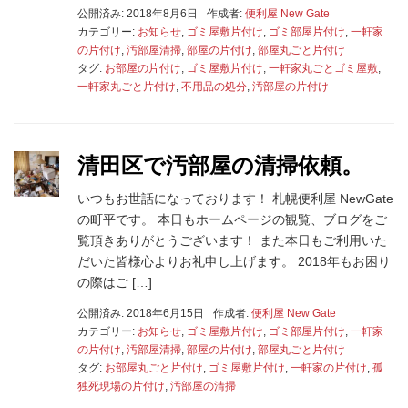
公開済み: 2018年8月6日
作成者:
便利屋 New Gate
カテゴリー:
お知らせ
,
ゴミ屋敷片付け
,
ゴミ部屋片付け
,
一軒家
の片付け
,
汚部屋清掃
,
部屋の片付け
,
部屋丸ごと片付け
タグ:
お部屋の片付け
,
ゴミ屋敷片付け
,
一軒家丸ごとゴミ屋敷
,
一軒家丸ごと片付け
,
不用品の処分
,
汚部屋の片付け
清田区で汚部屋の清掃依頼。
いつもお世話になっております！ 札幌便利屋 NewGate
の町平です。 本日もホームページの観覧、ブログをご
覧頂きありがとうございます！ また本日もご利用いた
だいた皆様心よりお礼申し上げます。 2018年もお困り
の際はご […]
公開済み: 2018年6月15日
作成者:
便利屋 New Gate
カテゴリー:
お知らせ
,
ゴミ屋敷片付け
,
ゴミ部屋片付け
,
一軒家
の片付け
,
汚部屋清掃
,
部屋の片付け
,
部屋丸ごと片付け
タグ:
お部屋丸ごと片付け
,
ゴミ屋敷片付け
,
一軒家の片付け
,
孤
独死現場の片付け
,
汚部屋の清掃