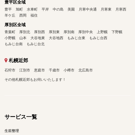
豊平区全域
豊平
旭町
水車町
平岸
中の島
美園
月寒中央通
月寒東
月寒西
羊ケ丘
西岡
福住
厚別区全域
青葉町
厚別北
厚別西
厚別東
厚別南
厚別中央
上野幌
下野幌
小野幌
山本
大谷地東
大谷地西
もみじ台東
もみじ台西
もみじ台南
もみじ台北
札幌近郊
石狩市
江別市
恵庭市
千歳市
小樽市
北広島市
その他札幌近郊もお伺いいたします！
サービス一覧
生前整理