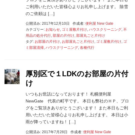
ご利用いただいた皆様心よりお礼申し上げます。 除雪
のご依頼は […]
公開済み: 2017年12月10日
作成者:
便利屋 New Gate
カテゴリー:
お知らせ
,
ゴミ屋敷片付け
,
ハウスクリーニング
,
不
用品の処分代行
,
部屋の片付け
,
部屋丸ごと片付け
タグ:
お部屋の片付け
,
お部屋丸ごと片付け
,
ゴミ屋敷片付け
,
ゴ
ミ部屋清掃
,
ハウスクリーニング
,
各種代行
厚別区で１LDKのお部屋の片付
け
いつもお世話になっております！ 札幌便利屋
NewGate 代表の町平です。 本日も弊社のＨＰ、ブロ
グをご覧頂きありがとうございます！ また本日もご利
用いただいた皆様心よりお礼申し上げます。 本日は小
雨が降っていますね！ […]
公開済み: 2017年7月28日
作成者:
便利屋 New Gate