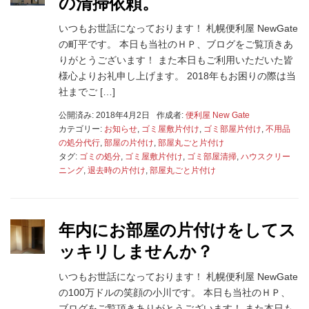
の清掃依頼。
いつもお世話になっております！ 札幌便利屋 NewGate
の町平です。 本日も当社のＨＰ、ブログをご覧頂きあ
りがとうございます！ また本日もご利用いただいた皆
様心よりお礼申し上げます。 2018年もお困りの際は当
社までご […]
公開済み: 2018年4月2日
作成者:
便利屋 New Gate
カテゴリー:
お知らせ
,
ゴミ屋敷片付け
,
ゴミ部屋片付け
,
不用品
の処分代行
,
部屋の片付け
,
部屋丸ごと片付け
タグ:
ゴミの処分
,
ゴミ屋敷片付け
,
ゴミ部屋清掃
,
ハウスクリー
ニング
,
退去時の片付け
,
部屋丸ごと片付け
年内にお部屋の片付けをしてス
ッキリしませんか？
いつもお世話になっております！ 札幌便利屋 NewGate
の100万ドルの笑顔の小川です。 本日も当社のＨＰ、
ブログをご覧頂きありがとうございます！ また本日も