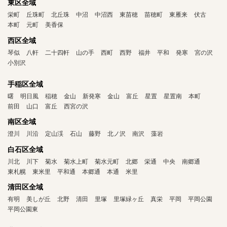
東区全域
栄町
丘珠町
北丘珠
中沼
中沼西
東苗穂
苗穂町
東雁来
伏古
本町
元町
美香保
西区全域
琴似
八軒
二十四軒
山の手
西町
西野
福井
平和
発寒
宮の沢
小別沢
手稲区全域
曙
明日風
稲穂
金山
新発寒
金山
富丘
星置
星置南
本町
前田
山口
富丘
西宮の沢
南区全域
澄川
川沿
定山渓
石山
藤野
北ノ沢
南沢
藻岩
白石区全域
川北
川下
菊水
菊水上町
菊水元町
北郷
栄通
中央
南郷通
東札幌
東米里
平和通
本郷通
本通
米里
清田区全域
有明
美しが丘
北野
清田
里塚
里塚緑ヶ丘
真栄
平岡
平岡公園
平岡公園東