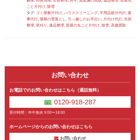
解体
,
特殊清掃
,
生前整理
,
男手
,
貴金属の買取
,
遺品整理
,
部屋丸
ごと片付け
,
除雪
タグ:
ゴミ屋敷片付け
,
ハウスクリーニング
,
不用品処分代行
,
家
事代行
,
屋根の雪落とし
,
引っ越しのお手伝い
,
片付け代行
,
生前
整理
,
草刈り
,
遺品整理
,
部屋の丸ごと片付け
,
除雪
,
高価買取
お問い合わせ
お電話でのお問い合わせはこちら（通話無料）
0120-918-287
受付時間：年中無休 9:00〜18:00
ホームページからのお問い合わせはこちら
お問い合わせ