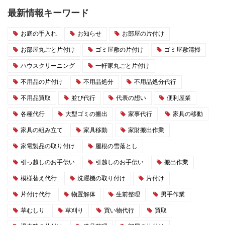
最新情報キーワード
お庭の手入れ
お知らせ
お部屋の片付け
お部屋丸ごと片付け
ゴミ屋敷の片付け
ゴミ屋敷清掃
ハウスクリーニング
一軒家丸ごと片付け
不用品の片付け
不用品処分
不用品処分代行
不用品買取
並び代行
代表の想い
便利屋業
各種代行
大型ゴミの搬出
家事代行
家具の移動
家具の組み立て
家具移動
家財搬出作業
家電製品の取り付け
屋根の雪落とし
引っ越しのお手伝い
引越しのお手伝い
搬出作業
模様替え代行
洗濯機の取り付け
片付け
片付け代行
物置解体
生前整理
男手作業
草むしり
草刈り
買い物代行
買取