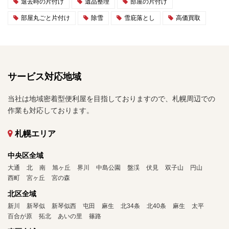
退去時の片付け
遺品整理
部屋の片付け
部屋丸ごと片付け
除雪
雪庇落とし
高価買取
サービス対応地域
当社は地域密着型便利屋を目指しておりますので、札幌周辺での
作業も対応しております。
札幌エリア
中央区全域
大通
北
南
旭ヶ丘
界川
中島公園
盤渓
伏見
双子山
円山
西町
宮ヶ丘
宮の森
北区全域
新川
新琴似
新琴似西
屯田
麻生
北34条
北40条
麻生
太平
百合が原
拓北
あいの里
篠路