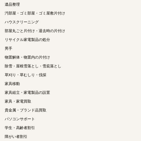
遺品整理
汚部屋・ゴミ部屋・ゴミ屋敷片付け
ハウスクリーニング
部屋丸ごと片付け・退去時の片付け
リサイクル家電製品の処分
男手
物置解体・物置内の片付け
除雪・屋根雪落とし・雪庇落とし
草刈り・草むしり・伐採
家具移動
家具組立・家電製品の設置
家具・家電買取
貴金属・ブランド品買取
パソコンサポート
学生・高齢者割引
障がい者割引