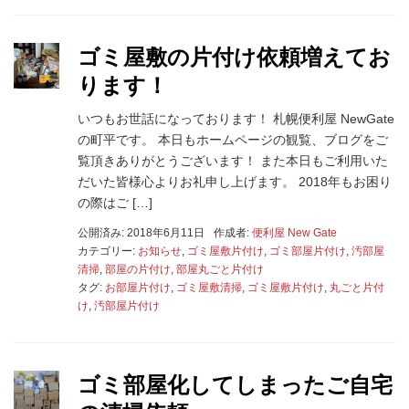
ゴミ屋敷の片付け依頼増えてお
ります！
いつもお世話になっております！ 札幌便利屋 NewGate
の町平です。 本日もホームページの観覧、ブログをご
覧頂きありがとうございます！ また本日もご利用いた
だいた皆様心よりお礼申し上げます。 2018年もお困り
の際はご […]
公開済み: 2018年6月11日
作成者:
便利屋 New Gate
カテゴリー:
お知らせ
,
ゴミ屋敷片付け
,
ゴミ部屋片付け
,
汚部屋
清掃
,
部屋の片付け
,
部屋丸ごと片付け
タグ:
お部屋片付け
,
ゴミ屋敷清掃
,
ゴミ屋敷片付け
,
丸ごと片付
け
,
汚部屋片付け
ゴミ部屋化してしまったご自宅