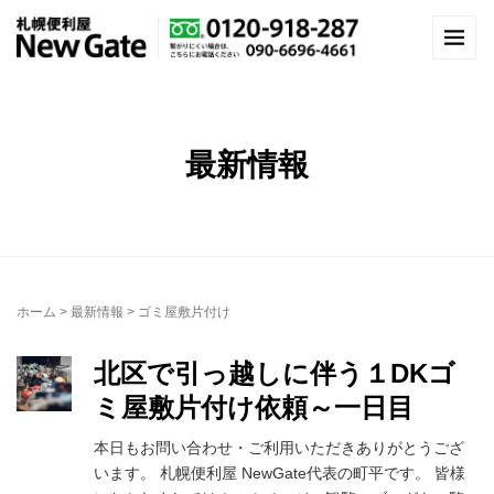
最新情報
ホーム
>
最新情報
>
ゴミ屋敷片付け
北区で引っ越しに伴う１DKゴ
ミ屋敷片付け依頼～一日目
本日もお問い合わせ・ご利用いただきありがとうござ
います。 札幌便利屋 NewGate代表の町平です。 皆様