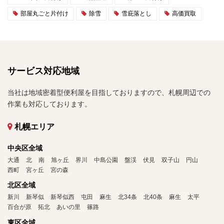
部屋丸ごと片付け
除雪
雪庇落とし
高価買取
サービス対応地域
当社は地域密着型便利屋を目指しておりますので、札幌周辺での
作業も対応しております。
札幌エリア
中央区全域
大通
北
南
旭ヶ丘
界川
中島公園
盤渓
伏見
双子山
円山
西町
宮ヶ丘
宮の森
北区全域
新川
新琴似
新琴似西
屯田
麻生
北34条
北40条
麻生
太平
百合が原
拓北
あいの里
篠路
東区全域