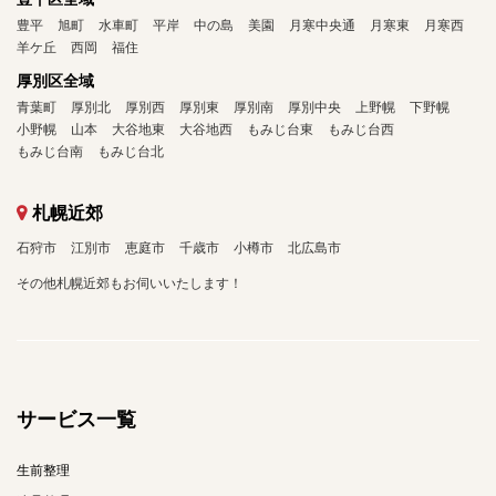
豊平
旭町
水車町
平岸
中の島
美園
月寒中央通
月寒東
月寒西
羊ケ丘
西岡
福住
厚別区全域
青葉町
厚別北
厚別西
厚別東
厚別南
厚別中央
上野幌
下野幌
小野幌
山本
大谷地東
大谷地西
もみじ台東
もみじ台西
もみじ台南
もみじ台北
札幌近郊
石狩市
江別市
恵庭市
千歳市
小樽市
北広島市
その他札幌近郊もお伺いいたします！
サービス一覧
生前整理