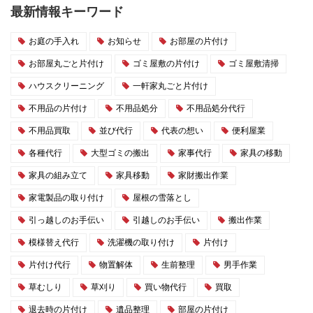
最新情報キーワード
お庭の手入れ
お知らせ
お部屋の片付け
お部屋丸ごと片付け
ゴミ屋敷の片付け
ゴミ屋敷清掃
ハウスクリーニング
一軒家丸ごと片付け
不用品の片付け
不用品処分
不用品処分代行
不用品買取
並び代行
代表の想い
便利屋業
各種代行
大型ゴミの搬出
家事代行
家具の移動
家具の組み立て
家具移動
家財搬出作業
家電製品の取り付け
屋根の雪落とし
引っ越しのお手伝い
引越しのお手伝い
搬出作業
模様替え代行
洗濯機の取り付け
片付け
片付け代行
物置解体
生前整理
男手作業
草むしり
草刈り
買い物代行
買取
退去時の片付け
遺品整理
部屋の片付け