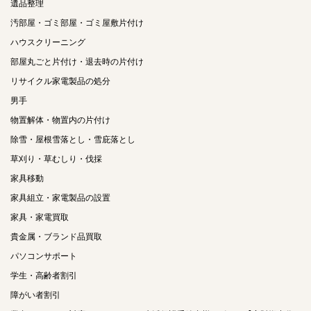
遺品整理
汚部屋・ゴミ部屋・ゴミ屋敷片付け
ハウスクリーニング
部屋丸ごと片付け・退去時の片付け
リサイクル家電製品の処分
男手
物置解体・物置内の片付け
除雪・屋根雪落とし・雪庇落とし
草刈り・草むしり・伐採
家具移動
家具組立・家電製品の設置
家具・家電買取
貴金属・ブランド品買取
パソコンサポート
学生・高齢者割引
障がい者割引