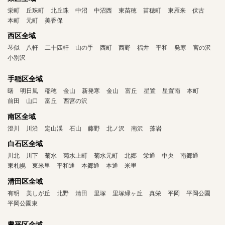
栄町
丘珠町
北丘珠
中沼
中沼西
東苗穂
苗穂町
東雁来
伏古
本町
元町
美香保
西区全域
琴似
八軒
二十四軒
山の手
西町
西野
福井
平和
発寒
宮の沢
小別沢
手稲区全域
曙
明日風
稲穂
金山
新発寒
金山
富丘
星置
星置南
本町
前田
山口
富丘
西宮の沢
南区全域
澄川
川沿
定山渓
石山
藤野
北ノ沢
南沢
藻岩
白石区全域
川北
川下
菊水
菊水上町
菊水元町
北郷
栄通
中央
南郷通
東札幌
東米里
平和通
本郷通
本通
米里
清田区全域
有明
美しが丘
北野
清田
里塚
里塚緑ヶ丘
真栄
平岡
平岡公園
平岡公園東
豊平区全域