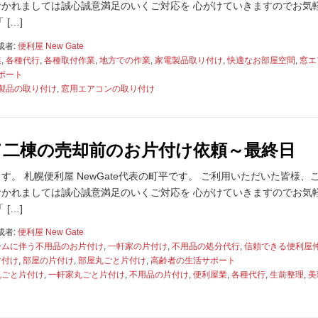
かれましては誠心誠意満足のいくご対応を 心がけていきますのでお気
[…]
成者:
便利屋 New Gate
業
,
各種代行
,
各種取付作業
,
地方での作業
,
家電製品取り付け
,
快適なお部屋空間
,
窓エ
ポート
製品の取り付け
,
窓用エアコンの取り付け
て二棟の売却前のお片付け依頼～最終日
。 札幌便利屋 NewGate代表の町平です。 ご利用いただいた皆様、
かれましては誠心誠意満足のいくご対応を 心がけていきますのでお気
[…]
成者:
便利屋 New Gate
ームに伴う不用品のお片付け
,
一軒家の片付け
,
不用品の処分代行
,
信頼できる便利屋
片付け
,
部屋の片付け
,
部屋丸ごと片付け
,
高齢者の生活サポート
丸ごと片付け
,
一軒家丸ごと片付け
,
不用品の片付け
,
便利屋業
,
各種代行
,
生前整理
,
美