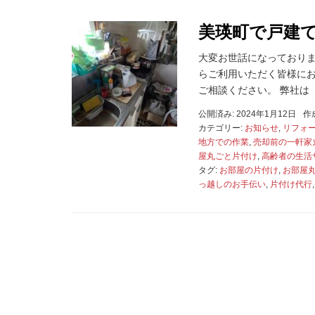
美瑛町で戸建
大変お世話になっております
らご利用いただく皆様にお
ご相談ください。 弊社は「 
公開済み: 2024年1月12日
作
カテゴリー:
お知らせ
,
リフォ
地方での作業
,
売却前の一軒家
屋丸ごと片付け
,
高齢者の生活
タグ:
お部屋の片付け
,
お部屋
っ越しのお手伝い
,
片付け代行