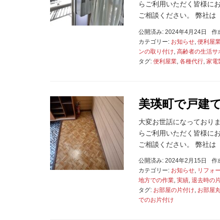
らご利用いただく皆様にお
ご相談ください。 弊社は「 
公開済み: 2024年4月24日
作
カテゴリー:
お知らせ
,
便利屋
ンの取り付け
,
高齢者の生活サ
タグ:
便利屋業
,
各種代行
,
家電
美瑛町で戸建
大変お世話になっております
らご利用いただく皆様にお
ご相談ください。 弊社は「 
公開済み: 2024年2月15日
作
カテゴリー:
お知らせ
,
リフォ
地方での作業
,
実績
,
退去時の
タグ:
お部屋の片付け
,
お部屋
でのお片付け