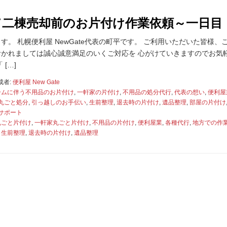
て二棟売却前のお片付け作業依頼～一日目
。 札幌便利屋 NewGate代表の町平です。 ご利用いただいた皆様、
かれましては誠心誠意満足のいくご対応を 心がけていきますのでお気
[…]
成者:
便利屋 New Gate
ームに伴う不用品のお片付け
,
一軒家の片付け
,
不用品の処分代行
,
代表の想い
,
便利屋
丸ごと処分
,
引っ越しのお手伝い
,
生前整理
,
退去時の片付け
,
遺品整理
,
部屋の片付け
サポート
丸ごと片付け
,
一軒家丸ごと片付け
,
不用品の片付け
,
便利屋業
,
各種代行
,
地方での作
,
生前整理
,
退去時の片付け
,
遺品整理