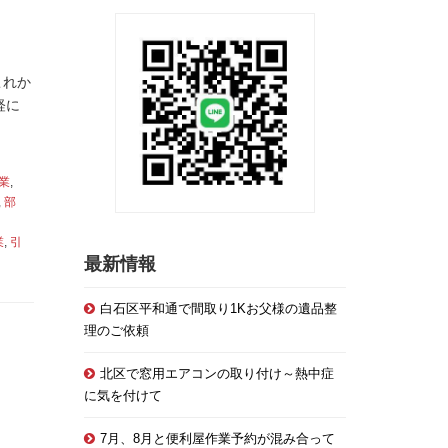
これか
軽に
業
,
,
部
業
,
引
最新情報
白石区平和通で間取り1Kお父様の遺品整
理のご依頼
北区で窓用エアコンの取り付け～熱中症
に気を付けて
7月、8月と便利屋作業予約が混み合って