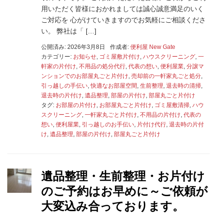
用いただく皆様におかれましては誠心誠意満足のいく
ご対応を 心がけていきますのでお気軽にご相談くださ
い。 弊社は「 […]
公開済み: 2026年3月8日
作成者:
便利屋 New Gate
カテゴリー:
お知らせ
,
ゴミ屋敷片付け
,
ハウスクリーニング
,
一
軒家の片付け
,
不用品の処分代行
,
代表の想い
,
便利屋業
,
分譲マ
ンションでのお部屋丸ごと片付け
,
売却前の一軒家丸ごと処分
,
引っ越しの手伝い
,
快適なお部屋空間
,
生前整理
,
退去時の清掃
,
退去時の片付け
,
遺品整理
,
部屋の片付け
,
部屋丸ごと片付け
タグ:
お部屋の片付け
,
お部屋丸ごと片付け
,
ゴミ屋敷清掃
,
ハウ
スクリーニング
,
一軒家丸ごと片付け
,
不用品の片付け
,
代表の
想い
,
便利屋業
,
引っ越しのお手伝い
,
片付け代行
,
退去時の片付
け
,
遺品整理
,
部屋の片付け
,
部屋丸ごと片付け
遺品整理・生前整理・お片付け
のご予約はお早めに～ご依頼が
大変込み合っております。