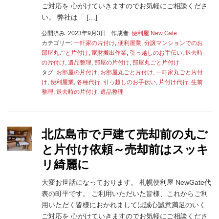
ご対応を 心がけていきますのでお気軽にご相談くださ
い。 弊社は「 […]
公開済み: 2023年9月3日
作成者:
便利屋 New Gate
カテゴリー:
一軒家の片付け
,
便利屋業
,
分譲マンションでのお
部屋丸ごと片付け
,
家財搬出作業
,
引っ越しのお手伝い
,
退去時
の片付け
,
遺品整理
,
部屋の片付け
,
部屋丸ごと片付け
タグ:
お部屋の片付け
,
お部屋丸ごと片付け
,
一軒家丸ごと片付
け
,
便利屋業
,
各種代行
,
引っ越しのお手伝い
,
片付け代行
,
生前
整理
,
退去時の片付け
,
遺品整理
北広島市で戸建て売却前の丸ご
と片付け依頼～売却前はスッキ
リ綺麗に
大変お世話になっております。 札幌便利屋 NewGate代
表の町平です。 ご利用いただいた皆様、これからご利
用いただく皆様におかれましては誠心誠意満足のいく
ご対応を 心がけていきますのでお気軽にご相談くださ