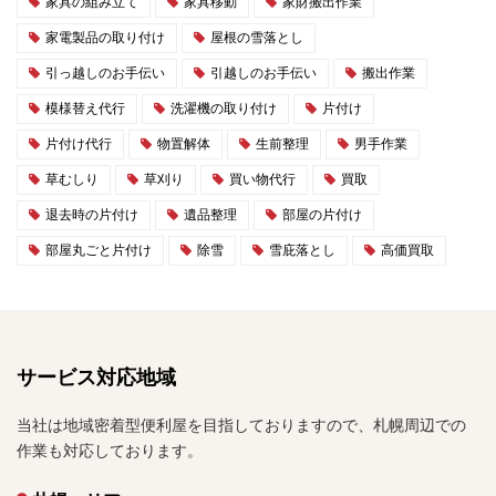
家具の組み立て
家具移動
家財搬出作業
家電製品の取り付け
屋根の雪落とし
引っ越しのお手伝い
引越しのお手伝い
搬出作業
模様替え代行
洗濯機の取り付け
片付け
片付け代行
物置解体
生前整理
男手作業
草むしり
草刈り
買い物代行
買取
退去時の片付け
遺品整理
部屋の片付け
部屋丸ごと片付け
除雪
雪庇落とし
高価買取
サービス対応地域
当社は地域密着型便利屋を目指しておりますので、札幌周辺での
作業も対応しております。