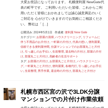
大変お世話になっております。 札幌便利屋 NewGate代
表の町平です。 ご利用いただいた皆様、これからご利
用いただく皆様におかれましては誠心誠意満足のいく
ご対応を 心がけていきますのでお気軽にご相談くださ
い。 弊社は「 […]
公開済み: 2024年5月1日
作成者:
便利屋 New Gate
カテゴリー:
お部屋の清掃
,
ハウスクリーニング
,
リフォームに
伴う不用品のお片付け
,
一軒家の片付け
,
代表の想い
,
便利屋業
,
信頼できる便利屋仲間
,
分譲マンションでのお部屋丸ごと片付
け
,
引っ越しのお手伝い
,
生前整理
,
退去時の片付け
,
部屋の片付
け
,
部屋丸ごと片付け
,
高齢者の生活サポート
タグ:
お部屋の片付け
,
お部屋丸ごと片付け
,
ハウスクリーニン
グ
,
一軒家丸ごと片付け
,
便利屋業
,
各種代行
,
引っ越しのお手伝
い
,
生前整理
,
男手作業
,
退去時の片付け
,
部屋丸ごと片付け
札幌市西区宮の沢で3LDK分譲
マンションでの片付け作業依頼
大変お世話になっております。 札幌便利屋 NewGate代