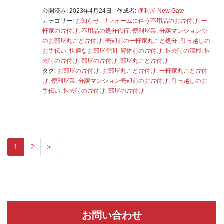
公開済み: 2023年4月24日
作成者:
便利屋 New Gate
カテゴリー:
お知らせ
,
リフォームに伴う不用品のお片付け
,
一
軒家の片付け
,
不用品の処分代行
,
便利屋業
,
分譲マンションで
のお部屋丸ごと片付け
,
売却前の一軒家丸ごと処分
,
引っ越しの
お手伝い
,
快適なお部屋空間
,
解体前の片付け
,
退去時の清掃
,
退
去時の片付け
,
部屋の片付け
,
部屋丸ごと片付け
タグ:
お部屋の片付け
,
お部屋丸ごと片付け
,
一軒家丸ごと片付
け
,
便利屋業
,
分譲マンション売却前のお片付け
,
引っ越しのお
手伝い
,
退去時の片付け
,
部屋の片付け
1
2
>
お問い合わせ