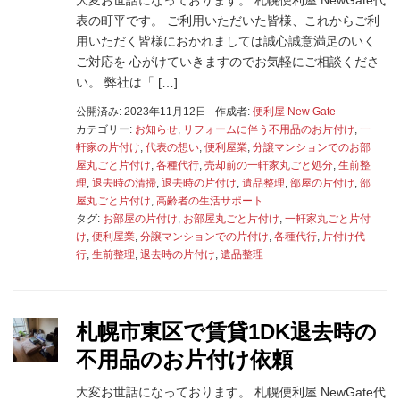
表の町平です。 ご利用いただいた皆様、これからご利
用いただく皆様におかれましては誠心誠意満足のいく
ご対応を 心がけていきますのでお気軽にご相談くださ
い。 弊社は「 […]
公開済み: 2023年11月12日
作成者:
便利屋 New Gate
カテゴリー:
お知らせ
,
リフォームに伴う不用品のお片付け
,
一
軒家の片付け
,
代表の想い
,
便利屋業
,
分譲マンションでのお部
屋丸ごと片付け
,
各種代行
,
売却前の一軒家丸ごと処分
,
生前整
理
,
退去時の清掃
,
退去時の片付け
,
遺品整理
,
部屋の片付け
,
部
屋丸ごと片付け
,
高齢者の生活サポート
タグ:
お部屋の片付け
,
お部屋丸ごと片付け
,
一軒家丸ごと片付
け
,
便利屋業
,
分譲マンションでの片付け
,
各種代行
,
片付け代
行
,
生前整理
,
退去時の片付け
,
遺品整理
札幌市東区で賃貸1DK退去時の
不用品のお片付け依頼
大変お世話になっております。 札幌便利屋 NewGate代