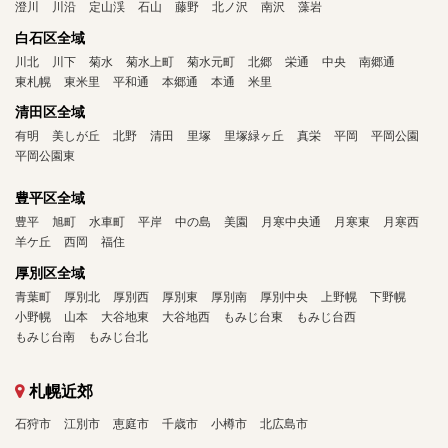
澄川
川沿
定山渓
石山
藤野
北ノ沢
南沢
藻岩
白石区全域
川北
川下
菊水
菊水上町
菊水元町
北郷
栄通
中央
南郷通
東札幌
東米里
平和通
本郷通
本通
米里
清田区全域
有明
美しが丘
北野
清田
里塚
里塚緑ヶ丘
真栄
平岡
平岡公園
平岡公園東
豊平区全域
豊平
旭町
水車町
平岸
中の島
美園
月寒中央通
月寒東
月寒西
羊ケ丘
西岡
福住
厚別区全域
青葉町
厚別北
厚別西
厚別東
厚別南
厚別中央
上野幌
下野幌
小野幌
山本
大谷地東
大谷地西
もみじ台東
もみじ台西
もみじ台南
もみじ台北
札幌近郊
石狩市
江別市
恵庭市
千歳市
小樽市
北広島市