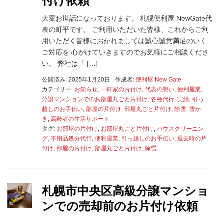
付け依頼
大変お世話になっております。 札幌便利屋 NewGate代
表の町平です。 ご利用いただいた皆様、これからご利
用いただく皆様におかれましては誠心誠意満足のいく
ご対応を 心がけていきますのでお気軽にご相談くださ
い。 弊社は「 […]
公開済み: 2025年1月20日
作成者:
便利屋 New Gate
カテゴリー:
お知らせ
,
一軒家の片付け
,
代表の想い
,
便利屋業
,
分譲マンションでのお部屋丸ごと片付け
,
各種代行
,
実績
,
引っ
越しのお手伝い
,
部屋の片付け
,
部屋丸ごと片付け
,
除雪
,
雪か
き
,
高齢者の生活サポート
タグ:
お部屋の片付け
,
お部屋丸ごと片付け
,
ハウスクリーニン
グ
,
不用品処分代行
,
便利屋業
,
引っ越しのお手伝い
,
退去時の片
付け
,
部屋の片付け
,
部屋丸ごと片付け
,
除雪
札幌市中央区高級分譲マンショ
ンでの売却前のお片付け依頼