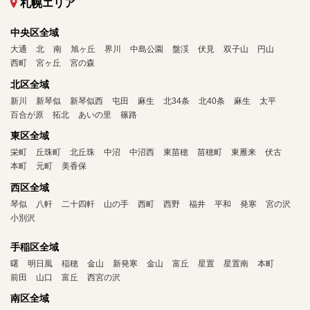
札幌エリア
中央区全域
大通
北
南
旭ヶ丘
界川
中島公園
盤渓
伏見
双子山
円山
西町
宮ヶ丘
宮の森
北区全域
新川
新琴似
新琴似西
屯田
麻生
北34条
北40条
麻生
太平
百合が原
拓北
あいの里
篠路
東区全域
栄町
丘珠町
北丘珠
中沼
中沼西
東苗穂
苗穂町
東雁来
伏古
本町
元町
美香保
西区全域
琴似
八軒
二十四軒
山の手
西町
西野
福井
平和
発寒
宮の沢
小別沢
手稲区全域
曙
明日風
稲穂
金山
新発寒
金山
富丘
星置
星置南
本町
前田
山口
富丘
西宮の沢
南区全域