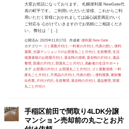
大変お世話になっております。 札幌便利屋 NewGate代
表の町平です。 ご利用いただいた皆様、これからご利
用いただく皆様におかれましては誠心誠意満足のいく
ご対応を 心がけていきますのでお気軽にご相談くださ
い。 弊社は「 […]
公開済み: 2025年11月17日
作成者:
便利屋 New Gate
カテゴリー:
ゴミ屋敷片付け
,
一軒家の片付け
,
代表の想い
,
便利
屋業
,
分譲マンションでのお部屋丸ごと片付け
,
生前整理
,
生活
保護者様のお部屋片付け
,
退去時の清掃
,
退去時の片付け
,
遺品
整理
,
部屋の片付け
,
部屋丸ごと片付け
,
高齢者の生活サポート
タグ:
お部屋の片付け
,
お部屋丸ごと片付け
,
ゴミ屋敷清掃
,
一軒
家丸ごと片付け
,
不用品の片付け
,
代表の想い
,
便利屋業
,
家財搬
出作業
,
片付け代行
,
生前整理
,
退去時の片付け
,
遺品整理
,
部屋
丸ごと片付け
手稲区前田で間取り4LDK分譲
マンション売却前の丸ごとお片