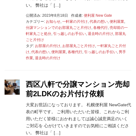
い。 弊社は「 […]
公開済み: 2023年8月18日
作成者:
便利屋 New Gate
カテゴリー:
お知らせ
,
一軒家の片付け
,
代表の想い
,
便利屋業
,
分譲マンションでのお部屋丸ごと片付け
,
各種代行
,
売却前の一
軒家丸ごと処分
,
引っ越しのお手伝い
,
退去時の片付け
,
部屋丸
ごと片付け
タグ:
お部屋の片付け
,
お部屋丸ごと片付け
,
一軒家丸ごと片付
け
,
代表の想い
,
便利屋業
,
各種代行
,
引っ越しのお手伝い
,
男手
作業
,
退去時の片付け
西区八軒で分譲マンション売却
前2LDKのお片付け依頼
大変お世話になっております。 札幌便利屋 NewGate代
表の町平です。 ご利用いただいた皆様、これからご利
用いただく皆様におかれましては誠心誠意満足のいく
ご対応を 心がけていきますのでお気軽にご相談くださ
い。 弊社は「 […]