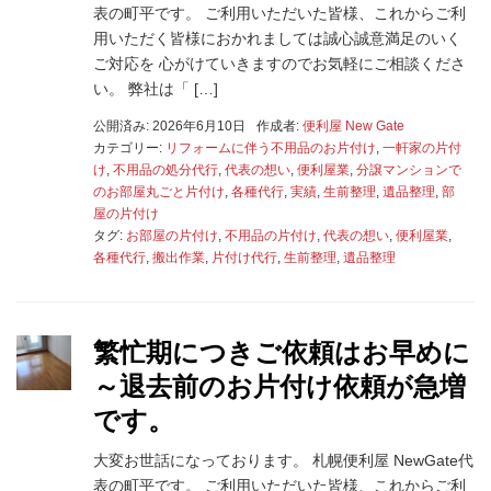
表の町平です。 ご利用いただいた皆様、これからご利
用いただく皆様におかれましては誠心誠意満足のいく
ご対応を 心がけていきますのでお気軽にご相談くださ
い。 弊社は「 […]
公開済み: 2026年6月10日
作成者:
便利屋 New Gate
カテゴリー:
リフォームに伴う不用品のお片付け
,
一軒家の片付
け
,
不用品の処分代行
,
代表の想い
,
便利屋業
,
分譲マンションで
のお部屋丸ごと片付け
,
各種代行
,
実績
,
生前整理
,
遺品整理
,
部
屋の片付け
タグ:
お部屋の片付け
,
不用品の片付け
,
代表の想い
,
便利屋業
,
各種代行
,
搬出作業
,
片付け代行
,
生前整理
,
遺品整理
繁忙期につきご依頼はお早めに
～退去前のお片付け依頼が急増
です。
大変お世話になっております。 札幌便利屋 NewGate代
表の町平です。 ご利用いただいた皆様、これからご利