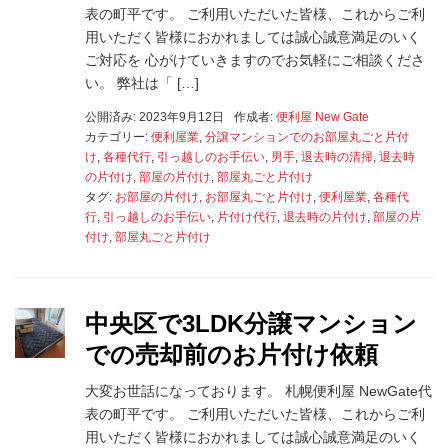
表の町平です。 ご利用いただいた皆様、これからご利
用いただく皆様におかれましては誠心誠意満足のいく
ご対応を 心がけていきますのでお気軽にご相談くださ
い。 弊社は「 […]
公開済み: 2023年9月12日
作成者:
便利屋 New Gate
カテゴリー:
便利屋業
,
分譲マンションでのお部屋丸ごと片付
け
,
各種代行
,
引っ越しのお手伝い
,
男手
,
退去時の清掃
,
退去時
の片付け
,
部屋の片付け
,
部屋丸ごと片付け
タグ:
お部屋の片付け
,
お部屋丸ごと片付け
,
便利屋業
,
各種代
行
,
引っ越しのお手伝い
,
片付け代行
,
退去時の片付け
,
部屋の片
付け
,
部屋丸ごと片付け
中央区で3LDK分譲マンション
での売却前のお片付け依頼
大変お世話になっております。 札幌便利屋 NewGate代
表の町平です。 ご利用いただいた皆様、これからご利
用いただく皆様におかれましては誠心誠意満足のいく