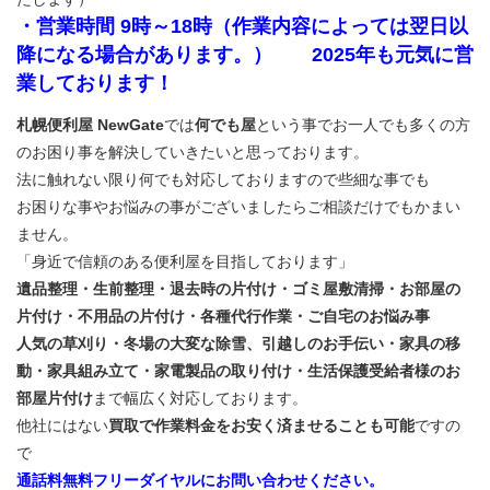
・営業時間 9時～18時（作業内容によっては翌日以
降になる場合があります。） 2025年も元気に営
業しております！
札幌便利屋 NewGate
では
何でも屋
という事でお一人でも多くの方
のお困り事を解決していきたいと思っております。
法に触れない限り何でも対応しておりますので些細な事でも
お困りな事やお悩みの事がございましたらご相談だけでもかまい
ません。
「身近で信頼のある便利屋を目指しております」
遺品整理・生前整理・退去時の片付け・ゴミ屋敷清掃・お部屋の
片付け・不用品の片付け・各種代行作業・ご自宅のお悩み事
人気の草刈り・冬場の大変な除雪、引越しのお手伝い・家具の移
動・家具組み立て・家電製品の取り付け・生活保護受給者様のお
部屋片付け
まで幅広く対応しております。
他社にはない
買取で作業料金をお安く済ませることも可能
ですの
で
通話料無料フリーダイヤルにお問い合わせください。