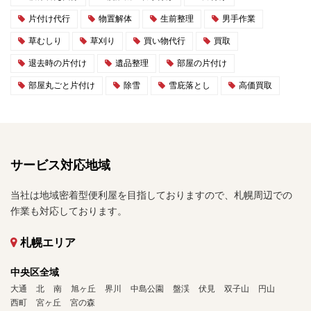
片付け代行
物置解体
生前整理
男手作業
草むしり
草刈り
買い物代行
買取
退去時の片付け
遺品整理
部屋の片付け
部屋丸ごと片付け
除雪
雪庇落とし
高価買取
サービス対応地域
当社は地域密着型便利屋を目指しておりますので、札幌周辺での
作業も対応しております。
札幌エリア
中央区全域
大通
北
南
旭ヶ丘
界川
中島公園
盤渓
伏見
双子山
円山
西町
宮ヶ丘
宮の森