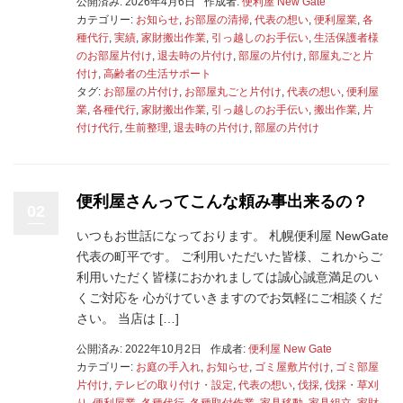
公開済み: 2026年4月6日
作成者:
便利屋 New Gate
カテゴリー:
お知らせ
,
お部屋の清掃
,
代表の想い
,
便利屋業
,
各
種代行
,
実績
,
家財搬出作業
,
引っ越しのお手伝い
,
生活保護者様
のお部屋片付け
,
退去時の片付け
,
部屋の片付け
,
部屋丸ごと片
付け
,
高齢者の生活サポート
タグ:
お部屋の片付け
,
お部屋丸ごと片付け
,
代表の想い
,
便利屋
業
,
各種代行
,
家財搬出作業
,
引っ越しのお手伝い
,
搬出作業
,
片
付け代行
,
生前整理
,
退去時の片付け
,
部屋の片付け
便利屋さんってこんな頼み事出来るの？
02
いつもお世話になっております。 札幌便利屋 NewGate
代表の町平です。 ご利用いただいた皆様、これからご
利用いただく皆様におかれましては誠心誠意満足のい
くご対応を 心がけていきますのでお気軽にご相談くだ
さい。 当店は […]
公開済み: 2022年10月2日
作成者:
便利屋 New Gate
カテゴリー:
お庭の手入れ
,
お知らせ
,
ゴミ屋敷片付け
,
ゴミ部屋
片付け
,
テレビの取り付け・設定
,
代表の想い
,
伐採
,
伐採・草刈
り
,
便利屋業
,
各種代行
,
各種取付作業
,
家具移動
,
家具組立
,
家財