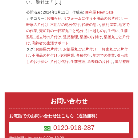
い。 弊社は「 […]
公開済み: 2024年1月12日
作成者:
便利屋 New Gate
カテゴリー:
お知らせ
,
リフォームに伴う不用品のお片付け
,
一
軒家の片付け
,
不用品の処分代行
,
代表の想い
,
便利屋業
,
地方で
の作業
,
売却前の一軒家丸ごと処分
,
引っ越しのお手伝い
,
生前
整理
,
退去時の片付け
,
遺品整理
,
部屋の片付け
,
部屋丸ごと片付
け
,
高齢者の生活サポート
タグ:
お部屋の片付け
,
お部屋丸ごと片付け
,
一軒家丸ごと片付
け
,
不用品の片付け
,
便利屋業
,
各種代行
,
地方での作業
,
引っ越
しのお手伝い
,
片付け代行
,
生前整理
,
退去時の片付け
,
遺品整理
お問い合わせ
お電話でのお問い合わせはこちら（通話無料）
0120-918-287