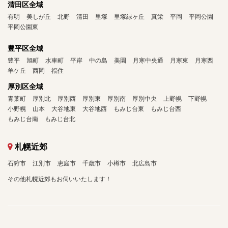
清田区全域
有明
美しが丘
北野
清田
里塚
里塚緑ヶ丘
真栄
平岡
平岡公園
平岡公園東
豊平区全域
豊平
旭町
水車町
平岸
中の島
美園
月寒中央通
月寒東
月寒西
羊ケ丘
西岡
福住
厚別区全域
青葉町
厚別北
厚別西
厚別東
厚別南
厚別中央
上野幌
下野幌
小野幌
山本
大谷地東
大谷地西
もみじ台東
もみじ台西
もみじ台南
もみじ台北
札幌近郊
石狩市
江別市
恵庭市
千歳市
小樽市
北広島市
その他札幌近郊もお伺いいたします！