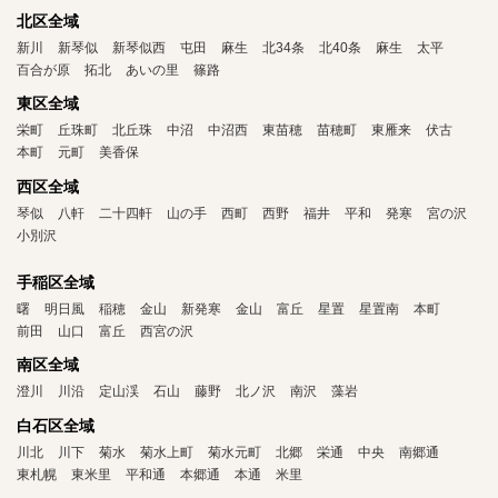
北区全域
新川
新琴似
新琴似西
屯田
麻生
北34条
北40条
麻生
太平
百合が原
拓北
あいの里
篠路
東区全域
栄町
丘珠町
北丘珠
中沼
中沼西
東苗穂
苗穂町
東雁来
伏古
本町
元町
美香保
西区全域
琴似
八軒
二十四軒
山の手
西町
西野
福井
平和
発寒
宮の沢
小別沢
手稲区全域
曙
明日風
稲穂
金山
新発寒
金山
富丘
星置
星置南
本町
前田
山口
富丘
西宮の沢
南区全域
澄川
川沿
定山渓
石山
藤野
北ノ沢
南沢
藻岩
白石区全域
川北
川下
菊水
菊水上町
菊水元町
北郷
栄通
中央
南郷通
東札幌
東米里
平和通
本郷通
本通
米里