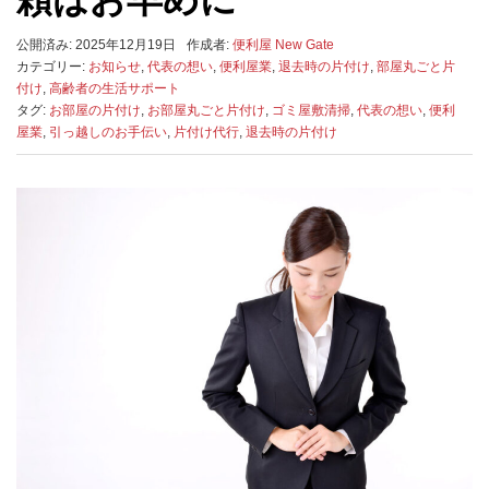
公開済み: 2025年12月19日
作成者:
便利屋 New Gate
カテゴリー:
お知らせ
,
代表の想い
,
便利屋業
,
退去時の片付け
,
部屋丸ごと片
付け
,
高齢者の生活サポート
タグ:
お部屋の片付け
,
お部屋丸ごと片付け
,
ゴミ屋敷清掃
,
代表の想い
,
便利
屋業
,
引っ越しのお手伝い
,
片付け代行
,
退去時の片付け