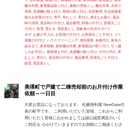
搬出作業
,
家電製品取り付け
,
屋根の雪落とし
,
搬出作業
,
水回り
清掃
,
洗濯機の取り付け
,
照明の取り付け
,
生前整理
,
生活保護者
様のお部屋片付け
,
男手
,
草むしり
,
草刈り
,
身近なお困り
,
退去
時の清掃
,
退去時の片付け
,
遺品整理
,
部屋の片付け
,
部屋丸ごと
片付け
,
除雪
,
雪かき
,
雪庇落とし
,
高齢者の生活サポート
タグ:
お庭の手入れ
,
お部屋の片付け
,
お部屋丸ごと片付け
,
ゴミ
屋敷の片付け
,
ハウスクリーニング
,
便利屋業
,
各種代行
,
家具の
組み立て
,
家具移動
,
家財搬出作業
,
家電製品の取り付け
,
引っ越
しのお手伝い
,
模様替え代行
,
洗濯機の取り付け
,
片付け代行
,
草
むしり
,
草刈り
,
退去時の片付け
,
遺品整理
,
部屋丸ごと片付け
,
除雪
,
雪庇落とし
美瑛町で戸建て二棟売却前のお片付け作業
依頼～一日目
大変お世話になっております。 札幌便利屋 NewGate代
表の町平です。 ご利用いただいた皆様、これからご利
用いただく皆様におかれましては誠心誠意満足のいく
ご対応を 心がけていきますのでお気軽にご相談くださ