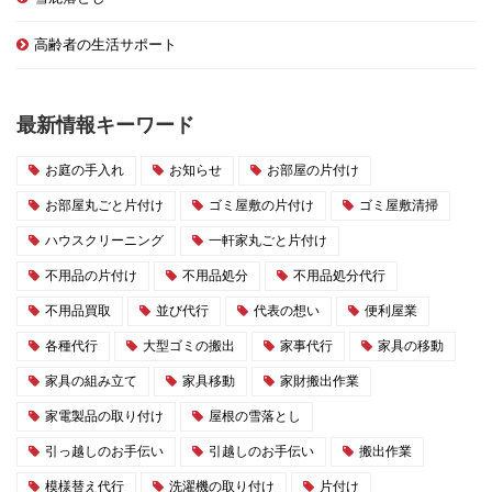
高齢者の生活サポート
最新情報キーワード
お庭の手入れ
お知らせ
お部屋の片付け
お部屋丸ごと片付け
ゴミ屋敷の片付け
ゴミ屋敷清掃
ハウスクリーニング
一軒家丸ごと片付け
不用品の片付け
不用品処分
不用品処分代行
不用品買取
並び代行
代表の想い
便利屋業
各種代行
大型ゴミの搬出
家事代行
家具の移動
家具の組み立て
家具移動
家財搬出作業
家電製品の取り付け
屋根の雪落とし
引っ越しのお手伝い
引越しのお手伝い
搬出作業
模様替え代行
洗濯機の取り付け
片付け