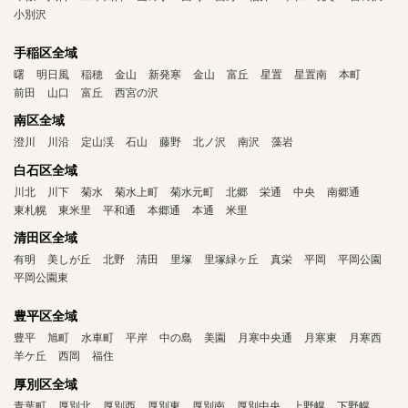
小別沢
手稲区全域
曙
明日風
稲穂
金山
新発寒
金山
富丘
星置
星置南
本町
前田
山口
富丘
西宮の沢
南区全域
澄川
川沿
定山渓
石山
藤野
北ノ沢
南沢
藻岩
白石区全域
川北
川下
菊水
菊水上町
菊水元町
北郷
栄通
中央
南郷通
東札幌
東米里
平和通
本郷通
本通
米里
清田区全域
有明
美しが丘
北野
清田
里塚
里塚緑ヶ丘
真栄
平岡
平岡公園
平岡公園東
豊平区全域
豊平
旭町
水車町
平岸
中の島
美園
月寒中央通
月寒東
月寒西
羊ケ丘
西岡
福住
厚別区全域
青葉町
厚別北
厚別西
厚別東
厚別南
厚別中央
上野幌
下野幌