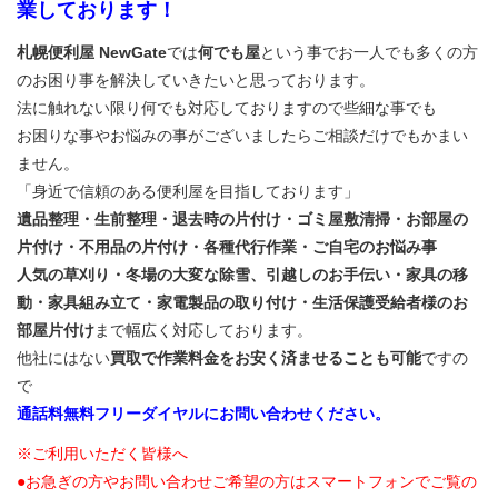
業しております！
札幌便利屋 NewGate
では
何でも屋
という事でお一人でも多くの方
のお困り事を解決していきたいと思っております。
法に触れない限り何でも対応しておりますので些細な事でも
お困りな事やお悩みの事がございましたらご相談だけでもかまい
ません。
「身近で信頼のある便利屋を目指しております」
遺品整理・生前整理・退去時の片付け・ゴミ屋敷清掃・お部屋の
片付け・不用品の片付け・各種代行作業・ご自宅のお悩み事
人気の草刈り・冬場の大変な除雪、引越しのお手伝い・家具の移
動・家具組み立て・家電製品の取り付け・生活保護受給者様のお
部屋片付け
まで幅広く対応しております。
他社にはない
買取で作業料金をお安く済ませることも可能
ですの
で
通話料無料フリーダイヤルにお問い合わせください。
※ご利用いただく皆様へ
●お急ぎの方やお問い合わせご希望の方はスマートフォンでご覧の