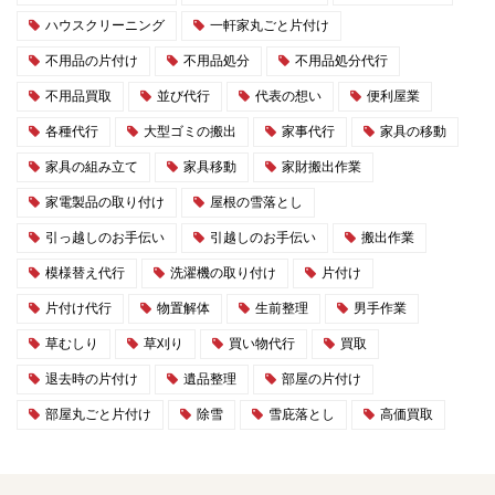
ハウスクリーニング
一軒家丸ごと片付け
不用品の片付け
不用品処分
不用品処分代行
不用品買取
並び代行
代表の想い
便利屋業
各種代行
大型ゴミの搬出
家事代行
家具の移動
家具の組み立て
家具移動
家財搬出作業
家電製品の取り付け
屋根の雪落とし
引っ越しのお手伝い
引越しのお手伝い
搬出作業
模様替え代行
洗濯機の取り付け
片付け
片付け代行
物置解体
生前整理
男手作業
草むしり
草刈り
買い物代行
買取
退去時の片付け
遺品整理
部屋の片付け
部屋丸ごと片付け
除雪
雪庇落とし
高価買取