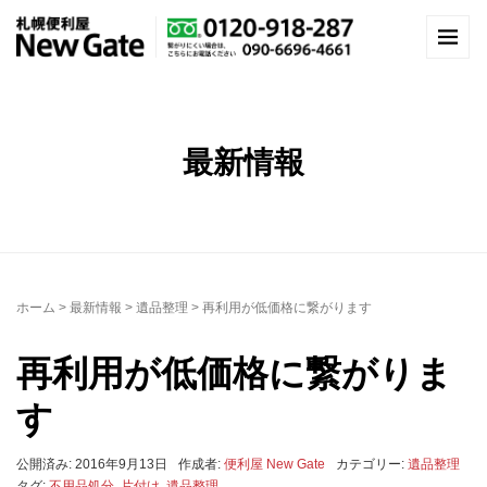
最新情報
ホーム
>
最新情報
>
遺品整理
>
再利用が低価格に繋がります
再利用が低価格に繋がりま
す
公開済み: 2016年9月13日
作成者:
便利屋 New Gate
カテゴリー:
遺品整理
タグ:
不用品処分
,
片付け
,
遺品整理