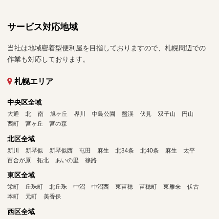
サービス対応地域
当社は地域密着型便利屋を目指しておりますので、札幌周辺での
作業も対応しております。
札幌エリア
中央区全域
大通
北
南
旭ヶ丘
界川
中島公園
盤渓
伏見
双子山
円山
西町
宮ヶ丘
宮の森
北区全域
新川
新琴似
新琴似西
屯田
麻生
北34条
北40条
麻生
太平
百合が原
拓北
あいの里
篠路
東区全域
栄町
丘珠町
北丘珠
中沼
中沼西
東苗穂
苗穂町
東雁来
伏古
本町
元町
美香保
西区全域