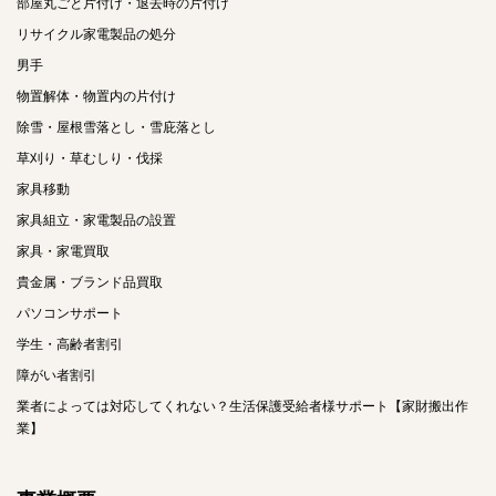
部屋丸ごと片付け・退去時の片付け
リサイクル家電製品の処分
男手
物置解体・物置内の片付け
除雪・屋根雪落とし・雪庇落とし
草刈り・草むしり・伐採
家具移動
家具組立・家電製品の設置
家具・家電買取
貴金属・ブランド品買取
パソコンサポート
学生・高齢者割引
障がい者割引
業者によっては対応してくれない？生活保護受給者様サポート【家財搬出作
業】