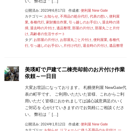
い。 弊社は「 […]
公開済み: 2023年6月17日
作成者:
便利屋 New Gate
カテゴリー:
お知らせ
,
不用品の処分代行
,
代表の想い
,
便利屋
業
,
各種代行
,
家財搬出作業
,
引っ越しのお手伝い
,
退去時の清
掃
,
退去時の片付け
,
遺品整理
,
部屋の片付け
,
部屋丸ごと片付
け
,
高齢者の生活サポート
タグ:
お部屋の片付け
,
お部屋丸ごと片付け
,
便利屋業
,
各種代
行
,
引っ越しのお手伝い
,
片付け代行
,
退去時の片付け
,
遺品整理
美瑛町で戸建て二棟売却前のお片付け作業
依頼～一日目
大変お世話になっております。 札幌便利屋 NewGate代
表の町平です。 ご利用いただいた皆様、これからご利
用いただく皆様におかれましては誠心誠意満足のいく
ご対応を 心がけていきますのでお気軽にご相談くださ
い。 弊社は「 […]
公開済み: 2024年1月12日
作成者:
便利屋 New Gate
カテゴリー:
お知らせ
,
リフォームに伴う不用品のお片付け
,
一