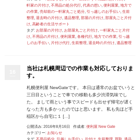
軒家の片付け
,
不用品の処分代行
,
代表の想い
,
便利屋業
,
地方で
の作業
,
売却前の一軒家丸ごと処分
,
引っ越しのお手伝い
,
生前
整理
,
退去時の片付け
,
遺品整理
,
部屋の片付け
,
部屋丸ごと片付
け
,
高齢者の生活サポート
タグ:
お部屋の片付け
,
お部屋丸ごと片付け
,
一軒家丸ごと片付
け
,
不用品の片付け
,
便利屋業
,
各種代行
,
地方での作業
,
引っ越
しのお手伝い
,
片付け代行
,
生前整理
,
退去時の片付け
,
遺品整理
当社は札幌周辺での作業も対応しておりま
16
す。
札幌便利屋 NewGateです。 本日は通常のお盆でいうと
三日目ということで車での移動も多少渋滞気味でし
た。 まして雨という事でスピードも出せず帰宅が遅く
なった方も多かったのではと思います。 私も先ほど手
稲区から自宅に１ […]
公開済み: 2016年8月16日
作成者:
便利屋 New Gate
カテゴリー:
お知らせ
タグ:
不用品処分
,
引越しお手伝い
,
片付け
,
生前整理
,
買取
,
遺品