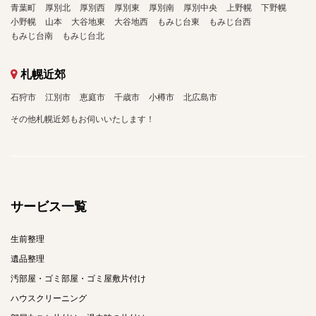
青葉町
厚別北
厚別西
厚別東
厚別南
厚別中央
上野幌
下野幌
小野幌
山本
大谷地東
大谷地西
もみじ台東
もみじ台西
もみじ台南
もみじ台北
札幌近郊
石狩市
江別市
恵庭市
千歳市
小樽市
北広島市
その他札幌近郊もお伺いいたします！
サービス一覧
生前整理
遺品整理
汚部屋・ゴミ部屋・ゴミ屋敷片付け
ハウスクリーニング