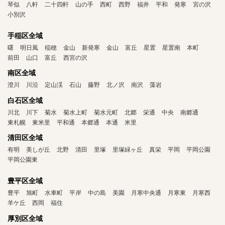
琴似
八軒
二十四軒
山の手
西町
西野
福井
平和
発寒
宮の沢
小別沢
手稲区全域
曙
明日風
稲穂
金山
新発寒
金山
富丘
星置
星置南
本町
前田
山口
富丘
西宮の沢
南区全域
澄川
川沿
定山渓
石山
藤野
北ノ沢
南沢
藻岩
白石区全域
川北
川下
菊水
菊水上町
菊水元町
北郷
栄通
中央
南郷通
東札幌
東米里
平和通
本郷通
本通
米里
清田区全域
有明
美しが丘
北野
清田
里塚
里塚緑ヶ丘
真栄
平岡
平岡公園
平岡公園東
豊平区全域
豊平
旭町
水車町
平岸
中の島
美園
月寒中央通
月寒東
月寒西
羊ケ丘
西岡
福住
厚別区全域