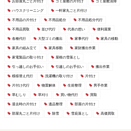
お部屋丸ごと片付け
ゴミ屋敷の片付け
ゴミ屋敷清掃
ハウスクリーニング
一軒家丸ごと片付け
不用品の片付け
不用品処分
不用品処分代行
不用品買取
並び代行
代表の想い
便利屋業
各種代行
大型ゴミの搬出
家事代行
家具の移動
家具の組み立て
家具移動
家財搬出作業
家電製品の取り付け
屋根の雪落とし
引っ越しのお手伝い
引越しのお手伝い
搬出作業
模様替え代行
洗濯機の取り付け
片付け
片付け代行
物置解体
生前整理
男手作業
草むしり
草刈り
買い物代行
買取
退去時の片付け
遺品整理
部屋の片付け
部屋丸ごと片付け
除雪
雪庇落とし
高価買取