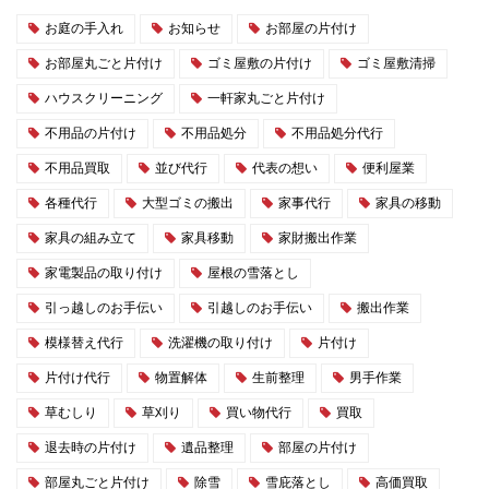
お庭の手入れ
お知らせ
お部屋の片付け
お部屋丸ごと片付け
ゴミ屋敷の片付け
ゴミ屋敷清掃
ハウスクリーニング
一軒家丸ごと片付け
不用品の片付け
不用品処分
不用品処分代行
不用品買取
並び代行
代表の想い
便利屋業
各種代行
大型ゴミの搬出
家事代行
家具の移動
家具の組み立て
家具移動
家財搬出作業
家電製品の取り付け
屋根の雪落とし
引っ越しのお手伝い
引越しのお手伝い
搬出作業
模様替え代行
洗濯機の取り付け
片付け
片付け代行
物置解体
生前整理
男手作業
草むしり
草刈り
買い物代行
買取
退去時の片付け
遺品整理
部屋の片付け
部屋丸ごと片付け
除雪
雪庇落とし
高価買取