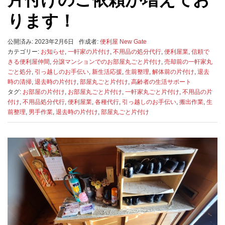
ります！
公開済み: 2023年2月6日
作成者:
便利屋 New Gate
カテゴリー:
お知らせ
,
一軒家の片付け
,
不用品の処分代行
,
便利屋業
,
信頼で
きる便利屋仲間
,
分譲マンションでのお部屋丸ごと片付け
,
売却前の一軒家丸
ごと処分
,
引っ越しのお手伝い
,
新生活応援
,
生前整理
,
解体前の片付け
,
退去
時の清掃
,
退去時の片付け
,
部屋丸ごと片付け
,
高齢者の生活サポート
タグ:
お部屋の片付け
,
お部屋丸ごと片付け
,
一軒家丸ごと片付け
,
不用品の片
付け
,
不用品処分代行
,
便利屋業
,
各種代行
,
引っ越しのお手伝い
,
搬出作業
,
生
前整理
,
男手作業
,
退去時の片付け
,
部屋丸ごと片付け