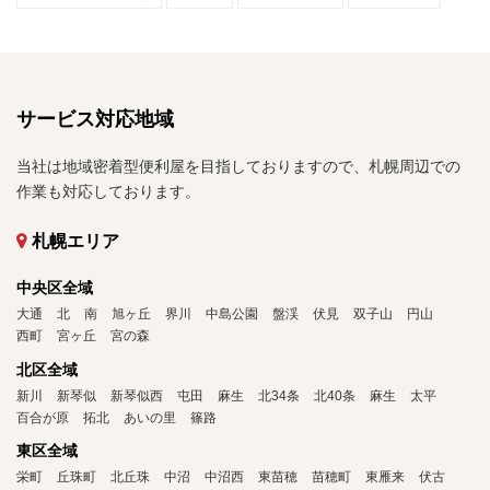
サービス対応地域
当社は地域密着型便利屋を目指しておりますので、札幌周辺での
作業も対応しております。
札幌エリア
中央区全域
大通
北
南
旭ヶ丘
界川
中島公園
盤渓
伏見
双子山
円山
西町
宮ヶ丘
宮の森
北区全域
新川
新琴似
新琴似西
屯田
麻生
北34条
北40条
麻生
太平
百合が原
拓北
あいの里
篠路
東区全域
栄町
丘珠町
北丘珠
中沼
中沼西
東苗穂
苗穂町
東雁来
伏古