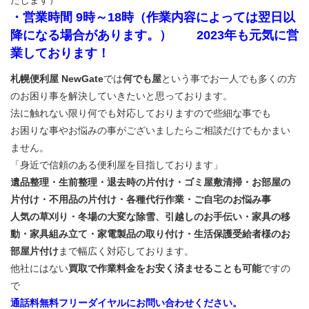
・営業時間 9時～18時（作業内容によっては翌日以
降になる場合があります。） 2023年も元気に営
業しております！
札幌便利屋 NewGate
では
何でも屋
という事でお一人でも多くの方
のお困り事を解決していきたいと思っております。
法に触れない限り何でも対応しておりますので些細な事でも
お困りな事やお悩みの事がございましたらご相談だけでもかまい
ません。
「身近で信頼のある便利屋を目指しております」
遺品整理・生前整理・退去時の片付け・ゴミ屋敷清掃・お部屋の
片付け・不用品の片付け・各種代行作業・ご自宅のお悩み事
人気の草刈り・冬場の大変な除雪、引越しのお手伝い・家具の移
動・家具組み立て・家電製品の取り付け・生活保護受給者様のお
部屋片付け
まで幅広く対応しております。
他社にはない
買取で作業料金をお安く済ませることも可能
ですの
で
通話料無料フリーダイヤルにお問い合わせください。