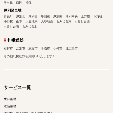
羊ケ丘
西岡
福住
厚別区全域
青葉町
厚別北
厚別西
厚別東
厚別南
厚別中央
上野幌
下野幌
小野幌
山本
大谷地東
大谷地西
もみじ台東
もみじ台西
もみじ台南
もみじ台北
札幌近郊
石狩市
江別市
恵庭市
千歳市
小樽市
北広島市
その他札幌近郊もお伺いいたします！
サービス一覧
生前整理
遺品整理