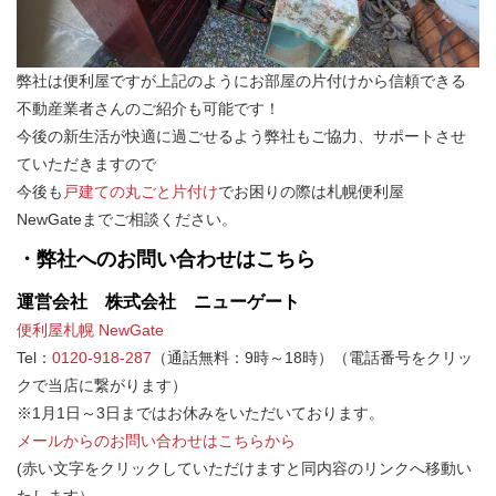
弊社は便利屋ですが上記のようにお部屋の片付けから信頼できる
不動産業者さんのご紹介も可能です！
今後の新生活が快適に過ごせるよう弊社もご協力、サポートさせ
ていただきますので
今後も
戸建ての丸ごと片付け
でお困りの際は札幌便利屋
NewGateまでご相談ください。
・弊社へのお問い合わせはこちら
運営会社 株式会社 ニューゲート
便利屋札幌 NewGate
Tel：
0120-918-287
（通話無料：9時～18時）（電話番号をクリッ
クで当店に繋がります）
※1月1日～3日まではお休みをいただいております。
メールからのお問い合わせはこちらから
(赤い文字をクリックしていただけますと同内容のリンクへ移動い
たします）