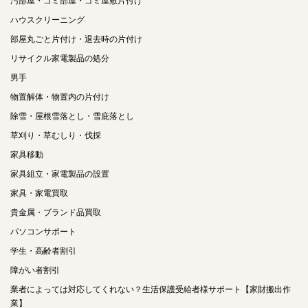
汚部屋・ゴミ部屋・ゴミ屋敷片付け
ハウスクリーニング
部屋丸ごと片付け・退去時の片付け
リサイクル家電製品の処分
男手
物置解体・物置内の片付け
除雪・屋根雪落とし・雪庇落とし
草刈り・草むしり・伐採
家具移動
家具組立・家電製品の設置
家具・家電買取
貴金属・ブランド品買取
パソコンサポート
学生・高齢者割引
障がい者割引
業者によっては対応してくれない？生活保護受給者様サポート【家財搬出作
業】