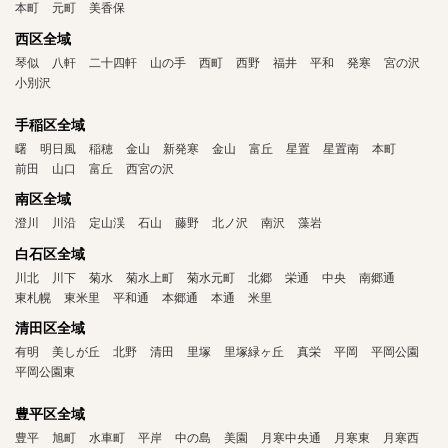
本町
元町
美香保
西区全域
琴似
八軒
二十四軒
山の手
西町
西野
福井
平和
発寒
宮の沢
小別沢
手稲区全域
曙
明日風
稲穂
金山
新発寒
金山
富丘
星置
星置南
本町
前田
山口
富丘
西宮の沢
南区全域
澄川
川沿
定山渓
石山
藤野
北ノ沢
南沢
藻岩
白石区全域
川北
川下
菊水
菊水上町
菊水元町
北郷
栄通
中央
南郷通
東札幌
東米里
平和通
本郷通
本通
米里
清田区全域
有明
美しが丘
北野
清田
里塚
里塚緑ヶ丘
真栄
平岡
平岡公園
平岡公園東
豊平区全域
豊平
旭町
水車町
平岸
中の島
美園
月寒中央通
月寒東
月寒西