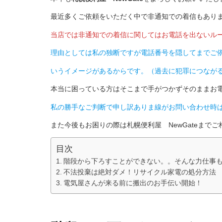
最近多くご依頼をいただく中で非通知での着信もあり
当店では非通知での着信に関してはお電話を出ないル
理由としては私の独断ですが電話番号を隠してまでご
いうイメージがあるからです。（過去に犯罪につなが
本当に困っている方はそこまで手がつかずそのままお
私の勝手なご判断で申し訳ありま線がお問い合わせ時
また今後もお困りの際は札幌便利屋 NewGateまで
目次
階段から下ろすことができない。。そんな力仕事
不法投棄は絶対ダメ！リサイクル家電の処分方法
電気屋さんが来る前に搬出のお手伝い開始！