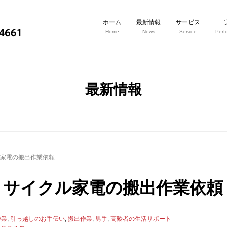
ホーム
最新情報
サービス
Home
News
Service
Perf
最新情報
ル家電の搬出作業依頼
リサイクル家電の搬出作業依頼
作業
,
引っ越しのお手伝い
,
搬出作業
,
男手
,
高齢者の生活サポート