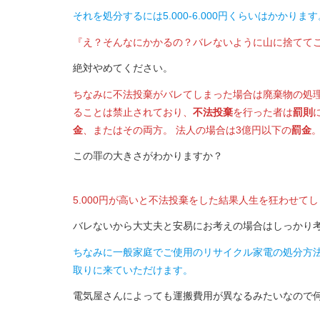
それを処分するには5.000-6.000円くらいはかかります
『え？そんなにかかるの？バレないように山に捨てて
絶対やめてください。
ちなみに不法投棄がバレてしまった場合は廃棄物の処
ることは禁止されており、
不法投棄
を行った者は
罰則
金
、またはその両方。 法人の場合は3億円以下の
罰金
この罪の大きさがわかりますか？
5.000円が高いと不法投棄をした結果人生を狂わせて
バレないから大丈夫と安易にお考えの場合はしっかり
ちなみに一般家庭でご使用のリサイクル家電の処分方
取りに来ていただけます。
電気屋さんによっても運搬費用が異なるみたいなので