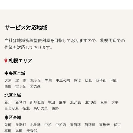
サービス対応地域
当社は地域密着型便利屋を目指しておりますので、札幌周辺での
作業も対応しております。
札幌エリア
中央区全域
大通
北
南
旭ヶ丘
界川
中島公園
盤渓
伏見
双子山
円山
西町
宮ヶ丘
宮の森
北区全域
新川
新琴似
新琴似西
屯田
麻生
北34条
北40条
麻生
太平
百合が原
拓北
あいの里
篠路
東区全域
栄町
丘珠町
北丘珠
中沼
中沼西
東苗穂
苗穂町
東雁来
伏古
本町
元町
美香保