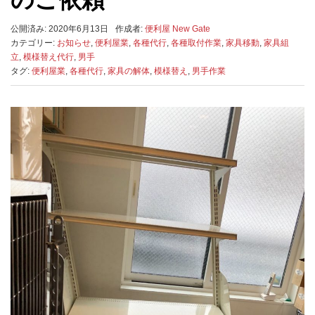
公開済み: 2020年6月13日
作成者:
便利屋 New Gate
カテゴリー:
お知らせ
,
便利屋業
,
各種代行
,
各種取付作業
,
家具移動
,
家具組
立
,
模様替え代行
,
男手
タグ:
便利屋業
,
各種代行
,
家具の解体
,
模様替え
,
男手作業