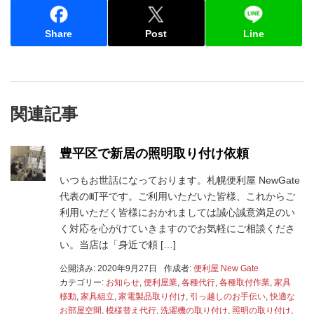
Share
Post
Line
関連記事
豊平区で新居の照明取り付け依頼
いつもお世話になっております。札幌便利屋 NewGate
代表の町平です。ご利用いただいた皆様、これからご
利用いただく皆様におかれましては誠心誠意満足のい
く対応を心がけていきますのでお気軽にご相談くださ
い。当店は「身近で頼 […]
公開済み: 2020年9月27日
作成者:
便利屋 New Gate
カテゴリー:
お知らせ
,
便利屋業
,
各種代行
,
各種取付作業
,
家具
移動
,
家具組立
,
家電製品取り付け
,
引っ越しのお手伝い
,
快適な
お部屋空間
,
模様替え代行
,
洗濯機の取り付け
,
照明の取り付け
,