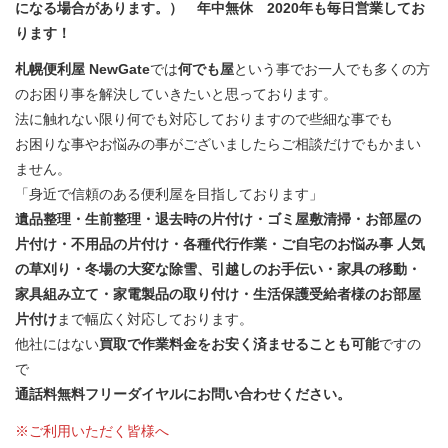
になる場合があります。） 年中無休 2020年も毎日営業してお
ります！
札幌便利屋 NewGate
では
何でも屋
という事でお一人でも多くの方
のお困り事を解決していきたいと思っております。
法に触れない限り何でも対応しておりますので些細な事でも
お困りな事やお悩みの事がございましたらご相談だけでもかまい
ません。
「身近で信頼のある便利屋を目指しております」
遺品整理・生前整理・退去時の片付け・ゴミ屋敷清掃・お部屋の
片付け・不用品の片付け・各種代行作業・ご自宅のお悩み事 人気
の草刈り・冬場の大変な除雪、引越しのお手伝い・家具の移動・
家具組み立て・家電製品の取り付け・生活保護受給者様のお部屋
片付け
まで幅広く対応しております。
他社にはない
買取で作業料金をお安く済ませることも可能
ですの
で
通話料無料フリーダイヤルにお問い合わせください。
※ご利用いただく皆様へ