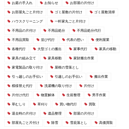
お庭の手入れ
お知らせ
お部屋の片付け
お部屋丸ごと片付け
ゴミ屋敷の片付け
ゴミ屋敷清掃
ハウスクリーニング
一軒家丸ごと片付け
不用品の片付け
不用品処分
不用品処分代行
不用品買取
並び代行
代表の想い
便利屋業
各種代行
大型ゴミの搬出
家事代行
家具の移動
家具の組み立て
家具移動
家財搬出作業
家電製品の取り付け
屋根の雪落とし
引っ越しのお手伝い
引越しのお手伝い
搬出作業
模様替え代行
洗濯機の取り付け
片付け
片付け代行
物置解体
生前整理
男手作業
草むしり
草刈り
買い物代行
買取
退去時の片付け
遺品整理
部屋の片付け
部屋丸ごと片付け
除雪
雪庇落とし
高価買取