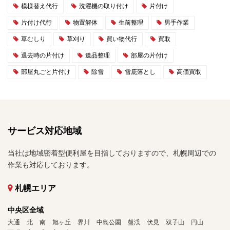
模様替え代行
洗濯機の取り付け
片付け
片付け代行
物置解体
生前整理
男手作業
草むしり
草刈り
買い物代行
買取
退去時の片付け
遺品整理
部屋の片付け
部屋丸ごと片付け
除雪
雪庇落とし
高価買取
サービス対応地域
当社は地域密着型便利屋を目指しておりますので、札幌周辺での
作業も対応しております。
札幌エリア
中央区全域
大通
北
南
旭ヶ丘
界川
中島公園
盤渓
伏見
双子山
円山