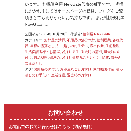
います。 札幌便利屋 NewGate代表の町平です。 皆様
におかれましてはホームページの観覧、ブログをご覧
頂きとてもありがたいお気持ちです。 また札幌便利屋
NewGate […]
公開済み: 2019年10月20日
作成者:
便利屋 New Gate
カテゴリー:
お部屋の清掃
,
不用品の処分代行
,
便利屋業
,
各種代
行
,
屋根の雪落とし
,
引っ越しのお手伝い
,
搬出作業
,
生前整理
,
生活保護者様のお部屋片付け
,
男手
,
退去時の清掃
,
退去時の片
付け
,
遺品整理
,
部屋の片付け
,
部屋丸ごと片付け
,
除雪
,
雪かき
,
雪庇落とし
タグ:
お部屋の片付け
,
お部屋丸ごと片付け
,
家財搬出作業
,
引っ
越しのお手伝い
,
生活保護
,
退去時の片付け
お問い合わせ
お電話でのお問い合わせはこちら（通話無料）