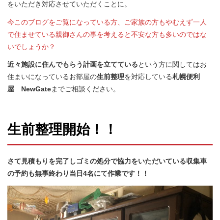
をいただき対応させていただくことに。
今このブログをご覧になっている方、ご家族の方もやむえず一人
で住ませている親御さんの事を考えると不安な方も多いのではな
いでしょうか？
近々施設に住んでもらう計画を立てている
という方に関してはお
住まいになっているお部屋の
生前整理
を対応している
札幌便利
屋 NewGate
までご相談ください。
生前整理開始！！
さて見積もりを完了しゴミの処分で協力をいただいている収集車
の予約も無事終わり当日4名にて作業です！！