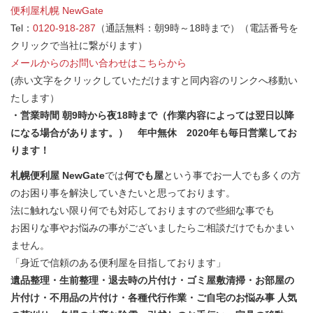
便利屋札幌 NewGate
Tel：
0120-918-287
（通話無料：朝9時～18時まで）（電話番号を
クリックで当社に繋がります）
メールからのお問い合わせはこちらから
(赤い文字をクリックしていただけますと同内容のリンクへ移動い
たします）
・営業時間 朝9時から夜18時まで（作業内容によっては翌日以降
になる場合があります。） 年中無休 2020年も毎日営業してお
ります！
札幌便利屋 NewGate
では
何でも屋
という事でお一人でも多くの方
のお困り事を解決していきたいと思っております。
法に触れない限り何でも対応しておりますので些細な事でも
お困りな事やお悩みの事がございましたらご相談だけでもかまい
ません。
「身近で信頼のある便利屋を目指しております」
遺品整理・生前整理・退去時の片付け・ゴミ屋敷清掃・お部屋の
片付け・不用品の片付け・各種代行作業・ご自宅のお悩み事 人気