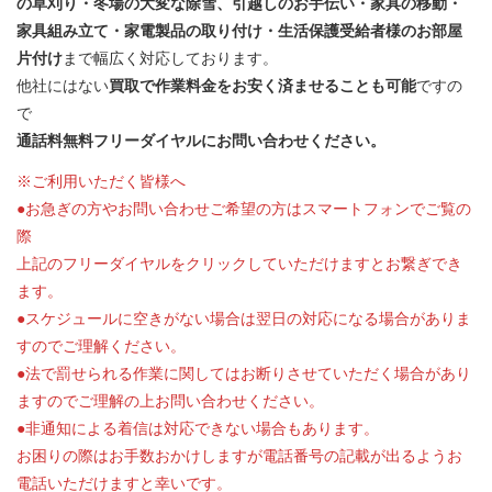
の草刈り・冬場の大変な除雪、引越しのお手伝い・家具の移動・
家具組み立て・家電製品の取り付け・生活保護受給者様のお部屋
片付け
まで幅広く対応しております。
他社にはない
買取で作業料金をお安く済ませることも可能
ですの
で
通話料無料フリーダイヤルにお問い合わせください。
※ご利用いただく皆様へ
●お急ぎの方やお問い合わせご希望の方はスマートフォンでご覧の
際
上記のフリーダイヤルをクリックしていただけますとお繋ぎでき
ます。
●スケジュールに空きがない場合は翌日の対応になる場合がありま
すのでご理解ください。
●法で罰せられる作業に関してはお断りさせていただく場合があり
ますのでご理解の上お問い合わせください。
●非通知による着信は対応できない場合もあります。
お困りの際はお手数おかけしますが電話番号の記載が出るようお
電話いただけますと幸いです。