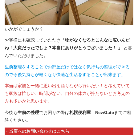
いかがでしょうか？
お客様にも確認していただき
「物がなくなるとこんなに広いんだ
ね！大変だったでしょ？本当にありがとうございました！ 」
と喜
んでいただけました。
生前整理をすることでお部屋だけではなく気持ちの整理ができる
ので今後気持ちが軽くなり快適な生活をすることが出来ます。
本当は家族と一緒に思い出を語りながら行いたい！と考えていて
も家族は忙しい、時間がない、自分の体力が持たないとお考えの
方も多いかと思います。
今後も
生前の整理
でお困りの際は
札幌便利屋 NewGate
までご相
談ください。
・当店へのお問い合わせはこちら