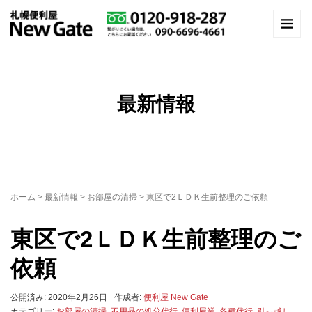
最新情報
ホーム
>
最新情報
>
お部屋の清掃
>
東区で2ＬＤＫ生前整理のご依頼
東区で2ＬＤＫ生前整理のご
依頼
公開済み: 2020年2月26日
作成者:
便利屋 New Gate
カテゴリー:
お部屋の清掃
,
不用品の処分代行
,
便利屋業
,
各種代行
,
引っ越し