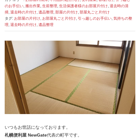
のお手伝い
,
搬出作業
,
生前整理
,
生活保護者様のお部屋片付け
,
退去時の清
掃
,
退去時の片付け
,
遺品整理
,
部屋の片付け
,
部屋丸ごと片付け
タグ:
お部屋の片付け
,
お部屋丸ごと片付け
,
引っ越しのお手伝い
,
気持ちの整
理
,
退去時の片付け
,
遺品整理
いつもお世話になっております。
札幌便利屋 NewGate
代表の町平です。