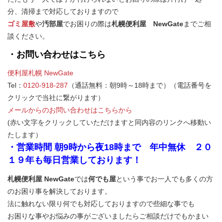
分、清掃まで対応しておりますので
ゴミ屋敷
や
汚部屋
でお困りの際は
札幌便利屋 NewGate
までご相
談ください。
・お問い合わせはこちら
便利屋札幌 NewGate
Tel：
0120-918-287
（通話無料：朝9時～18時まで）（電話番号を
クリックで当社に繋がります）
メールからのお問い合わせはこちらから
(赤い文字をクリックしていただけますと同内容のリンクへ移動い
たします）
・営業時間 朝9時から夜18時まで 年中無休 ２０
１９年も毎日営業しております！
札幌便利屋 NewGate
では
何でも屋
という事でお一人でも多くの方
のお困り事を解決しております。
法に触れない限り何でも対応しておりますので些細な事でも
お困りな事やお悩みの事がございましたらご相談だけでもかまい