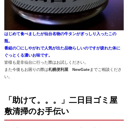
はじめて食べましたが仙台名物の牛タンがぎっしり入ったこの
瓶。
番組の〇にしやがれで人気が出た品物らしいのですが疲れた体に
ぐっとくる濃いお味です。
皆様も是非仙台に行った際はお試しください。
また今後もお困りの際は
札幌便利屋 NewGate
までご相談くださ
い。
「助けて。。。」二日目ゴミ屋
敷清掃のお手伝い