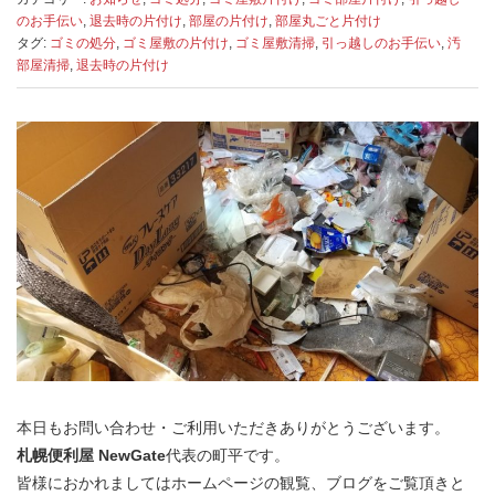
のお手伝い
,
退去時の片付け
,
部屋の片付け
,
部屋丸ごと片付け
タグ:
ゴミの処分
,
ゴミ屋敷の片付け
,
ゴミ屋敷清掃
,
引っ越しのお手伝い
,
汚
部屋清掃
,
退去時の片付け
本日もお問い合わせ・ご利用いただきありがとうございます。
札幌便利屋 NewGate
代表の町平です。
皆様におかれましてはホームページの観覧、ブログをご覧頂きと