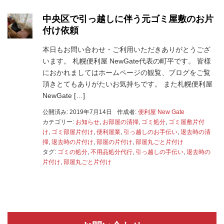
中央区で引っ越しに伴う元ゴミ屋敷のお片
付け依頼
本日もお問い合わせ・ご利用いただきありがとうござ
います。 札幌便利屋 NewGate代表の町平です。 皆様
におかれましてはホームページの観覧、ブログをご覧
頂きとてもありがたいお気持ちです。 また札幌便利屋
NewGate […]
公開済み: 2019年7月14日
作成者:
便利屋 New Gate
カテゴリー:
お知らせ
,
お部屋の清掃
,
ゴミ処分
,
ゴミ屋敷片付
け
,
ゴミ部屋片付け
,
便利屋業
,
引っ越しのお手伝い
,
退去時の清
掃
,
退去時の片付け
,
部屋の片付け
,
部屋丸ごと片付け
タグ:
ゴミの処分
,
不用品処分代行
,
引っ越しの手伝い
,
退去時の
片付け
,
部屋丸ごと片付け