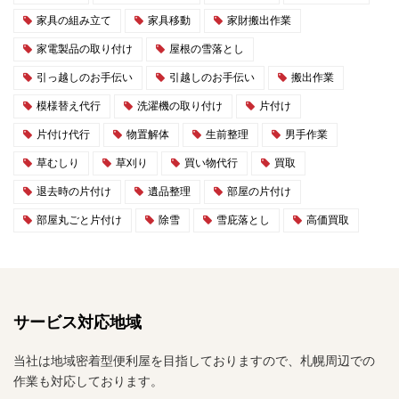
家具の組み立て
家具移動
家財搬出作業
家電製品の取り付け
屋根の雪落とし
引っ越しのお手伝い
引越しのお手伝い
搬出作業
模様替え代行
洗濯機の取り付け
片付け
片付け代行
物置解体
生前整理
男手作業
草むしり
草刈り
買い物代行
買取
退去時の片付け
遺品整理
部屋の片付け
部屋丸ごと片付け
除雪
雪庇落とし
高価買取
サービス対応地域
当社は地域密着型便利屋を目指しておりますので、札幌周辺での
作業も対応しております。