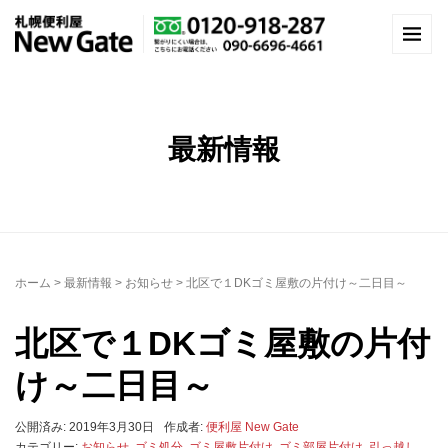
最新情報
ホーム
>
最新情報
>
お知らせ
>
北区で１DKゴミ屋敷の片付け～二日目～
北区で１DKゴミ屋敷の片付
け～二日目～
公開済み: 2019年3月30日
作成者:
便利屋 New Gate
カテゴリー:
お知らせ
,
ゴミ処分
,
ゴミ屋敷片付け
,
ゴミ部屋片付け
,
引っ越し