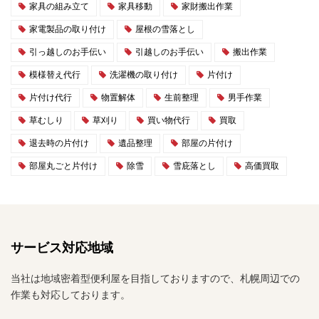
家具の組み立て
家具移動
家財搬出作業
家電製品の取り付け
屋根の雪落とし
引っ越しのお手伝い
引越しのお手伝い
搬出作業
模様替え代行
洗濯機の取り付け
片付け
片付け代行
物置解体
生前整理
男手作業
草むしり
草刈り
買い物代行
買取
退去時の片付け
遺品整理
部屋の片付け
部屋丸ごと片付け
除雪
雪庇落とし
高価買取
サービス対応地域
当社は地域密着型便利屋を目指しておりますので、札幌周辺での
作業も対応しております。