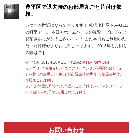
豊平区で退去時のお部屋丸ごと片付け依
頼。
いつもお世話になっております！ 札幌便利屋 NewGate
の町平です。 本日もホームページの観覧、ブログをご
覧頂きありがとうございます！ また本日もご利用いた
だいた皆様心よりお礼申し上げます。 2018年もお困り
の際はご […]
公開済み: 2018年10月1日
作成者:
便利屋 New Gate
カテゴリー:
お知らせ
,
ハウスクリーニング
,
不用品の処分代行
,
引っ越しのお手伝い
,
搬出作業
,
退去時の片付け
,
部屋の片付け
,
部屋丸ごと片付け
タグ:
お部屋の片付け
,
お部屋丸ごと片付け
,
ハウスクリーニン
グ
,
引越しのお手伝い
,
退去時の片付け
お問い合わせ