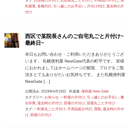
タグ:
お部屋の片付け
,
お部屋丸ごと片付け
,
不用品の片付け
,
便
利屋業
,
各種代行
,
引っ越しのお手伝い
,
片付け代行
,
退去時の片
付け
西区で某院長さんのご自宅丸ごと片付け~
最終日~
本日もお問い合わせ・ご利用いただきありがとうござ
います。 札幌便利屋 NewGate代表の町平です。 皆様
におかれましてはホームページの観覧、ブログをご覧
頂きとてもありがたいお気持ちです。 また札幌便利屋
NewGate […]
公開済み: 2019年4月19日
作成者:
便利屋 New Gate
カテゴリー:
お知らせ
,
一軒家の片付け
,
引っ越しのお手伝い
,
搬
出作業
,
退去時の片付け
,
部屋の片付け
,
部屋丸ごと片付け
タグ:
一軒家丸ごと片付け
,
不用品処分代行
,
買取
,
退去時の片付
け
,
部屋の片付け