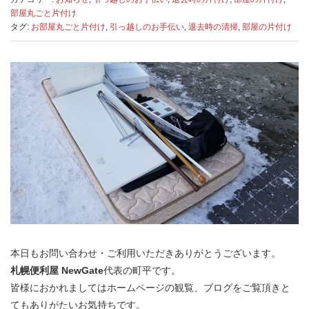
部屋丸ごと片付け
タグ:
お部屋丸ごと片付け
,
引っ越しのお手伝い
,
退去時の清掃
,
部屋の片付け
本日もお問い合わせ・ご利用いただきありがとうございます。
札幌便利屋 NewGate
代表の町平です。
皆様におかれましてはホームページの観覧、ブログをご覧頂きと
てもありがたいお気持ちです。