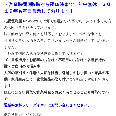
・営業時間 朝9時から夜18時まで 年中無休 ２０
１９年も毎日営業しております！
札幌便利屋 NewGate
では
何でも屋
という事でお一人でも多くの方
のお困り事を解決しております。
法に触れない限り何でも対応しておりますので些細な事でも
お困りな事やお悩みの事がございましたらご相談だけでもかまい
ません。
「身近で信頼のある便利屋を目指しております」
ゴミ屋敷清掃・お部屋の片付け・不用品の片付け・各種代行作
業・ご自宅のお悩み事
人気の草刈り・冬場の大変な除雪、引越しのお手伝い・家具の移
動・家具組み立て・家電製品の取り付け
まで幅広く対応しており
ます。
他社にはない
買取で作業料金をお安く済ませることも可能
ですの
で
通話料無料フリーダイヤルにお問い合わせください。
※ご利用いただく皆様へ