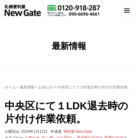
最新情報
ホーム
>
最新情報
>
お知らせ
>
中央区にて１LDK退去時の片付け作業依頼。
中央区にて１LDK退去時の
片付け作業依頼。
公開済み: 2019年1月12日
作成者:
便利屋 New Gate
カテゴリー:
お知らせ
,
引っ越しのお手伝い
,
退去時の片付け
,
部屋の片付け
,