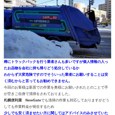
稀にトラックパックを行う業者さんも多いですが個人情報の入っ
たお品物を会社に持ち帰りどう処分しているか
わからず大変危険ですのでそういった業者にお願いすることは安
く済むからと言ってもお勧めできません。
今回のお客様は新居での作業を奥様にお願いされたとのことで手
が空きご自身で清掃をされておりました。
札幌便利屋 NewGate
でも清掃の作業も対応しておりますがどう
しても作業料金が発生するため
少しでも安く済ませたい方に関してはアドバイスのみさせていた