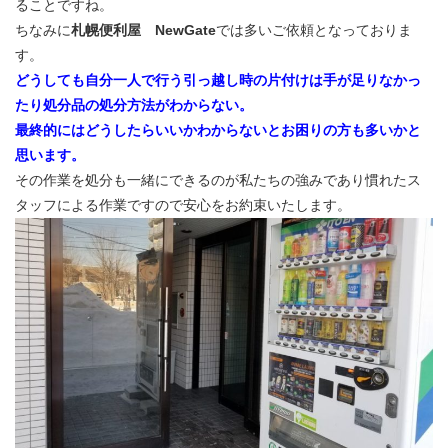
ることですね。
ちなみに
札幌便利屋 NewGate
では多いご依頼となっておりま
す。
どうしても自分一人で行う引っ越し時の片付けは手が足りなかっ
たり処分品の処分方法がわからない。
最終的にはどうしたらいいかわからないとお困りの方も多いかと
思います。
その作業を処分も一緒にできるのが私たちの強みであり慣れたス
タッフによる作業ですので安心をお約束いたします。