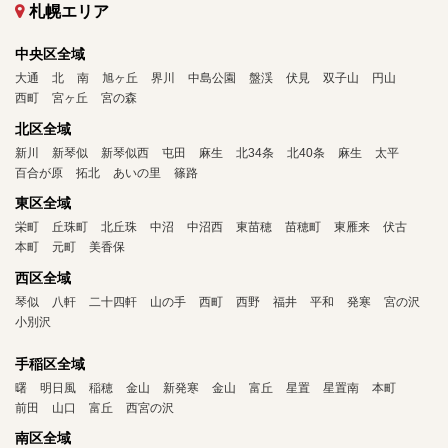
札幌エリア
中央区全域
大通
北
南
旭ヶ丘
界川
中島公園
盤渓
伏見
双子山
円山
西町
宮ヶ丘
宮の森
北区全域
新川
新琴似
新琴似西
屯田
麻生
北34条
北40条
麻生
太平
百合が原
拓北
あいの里
篠路
東区全域
栄町
丘珠町
北丘珠
中沼
中沼西
東苗穂
苗穂町
東雁来
伏古
本町
元町
美香保
西区全域
琴似
八軒
二十四軒
山の手
西町
西野
福井
平和
発寒
宮の沢
小別沢
手稲区全域
曙
明日風
稲穂
金山
新発寒
金山
富丘
星置
星置南
本町
前田
山口
富丘
西宮の沢
南区全域