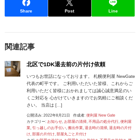
Share
Post
Line
関連記事
北区で1DK退去前の片付け依頼
いつもお世話になっております。 札幌便利屋 NewGate
代表の町平です。 ご利用いただいた皆様、これからご
利用いただく皆様におかれましては誠心誠意満足のい
くご対応を 心がけていきますのでお気軽にご相談くだ
さい。 当店は […]
公開済み: 2022年8月21日
作成者:
便利屋 New Gate
カテゴリー:
お知らせ
,
お部屋の清掃
,
不用品の処分代行
,
便利屋
業
,
引っ越しのお手伝い
,
搬出作業
,
退去時の清掃
,
退去時の片付
け
,
部屋の片付け
,
部屋丸ごと片付け