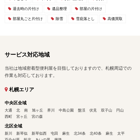
退去時の片付け
遺品整理
部屋の片付け
部屋丸ごと片付け
除雪
雪庇落とし
高価買取
サービス対応地域
当社は地域密着型便利屋を目指しておりますので、札幌周辺での
作業も対応しております。
札幌エリア
中央区全域
大通
北
南
旭ヶ丘
界川
中島公園
盤渓
伏見
双子山
円山
西町
宮ヶ丘
宮の森
北区全域
新川
新琴似
新琴似西
屯田
麻生
北34条
北40条
麻生
太平
百合が原
拓北
あいの里
篠路