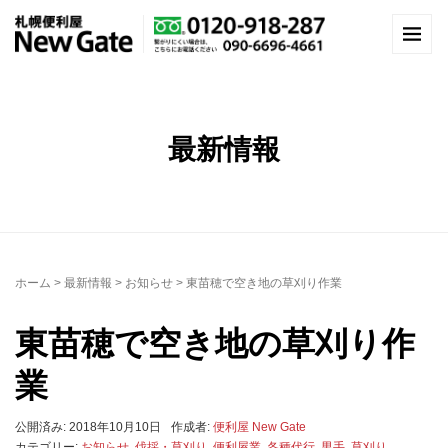
最新情報
ホーム
>
最新情報
>
お知らせ
>
東苗穂で空き地の草刈り作業
東苗穂で空き地の草刈り作
業
公開済み: 2018年10月10日
作成者:
便利屋 New Gate
カテゴリー:
お知らせ
,
伐採・草刈り
,
便利屋業
,
各種代行
,
男手
,
草刈り