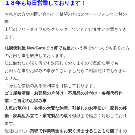
１８年も毎日営業しております！
お急ぎの方やお問い合わせご希望の方はスマートフォンでご覧の
際
上記のフリーダイヤルをクリックしていただけますとお繋ぎでき
ます。
札幌便利屋 NewGate
では
何でも屋
という事でお一人でも多くの方
のお困り事を解決しております。
法に触れない限り何でも対応しておりますので些細な事でも
お困りな事やお悩みの事がございましたらご相談だけでもかまい
ません。
「身近な信頼のある便利屋を目指しております」
ゴミ屋敷清掃・お部屋の片付け・不用品の片付け・各種代行作
業・ご自宅のお悩み事
人気の草刈り・冬場の大変な除雪、引越しのお手伝い・家具の移
動・家具組み立て・家電製品の取り付け
まで幅広く対応しており
ます。
他社にはない
買取で作業料金をお安く済ませることも可能
ですの