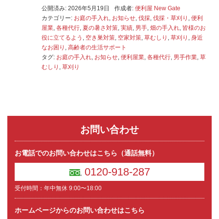
公開済み: 2026年5月19日
作成者:
便利屋 New Gate
カテゴリー:
お庭の手入れ
,
お知らせ
,
伐採
,
伐採・草刈り
,
便利
屋業
,
各種代行
,
夏の暑さ対策
,
実績
,
男手
,
畑の手入れ
,
皆様のお
役に立てるよう
,
空き巣対策
,
空家対策
,
草むしり
,
草刈り
,
身近
なお困り
,
高齢者の生活サポート
タグ:
お庭の手入れ
,
お知らせ
,
便利屋業
,
各種代行
,
男手作業
,
草
むしり
,
草刈り
お問い合わせ
お電話でのお問い合わせはこちら（通話無料）
0120-918-287
受付時間：年中無休 9:00〜18:00
ホームページからのお問い合わせはこちら