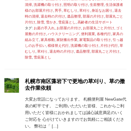
清掃
,
洗濯機の取り付け
,
照明の取り付け
,
生前整理
,
生活保護者
様のお部屋片付け
,
男手
,
草むしり
,
草刈り
,
身近なお困り
,
退去
時の清掃
,
退去時の片付け
,
遺品整理
,
部屋の片付け
,
部屋丸ごと
片付け
,
除雪
,
雪かき
,
雪庇落とし
,
高齢者の生活サポート
タグ:
お庭の手入れ
,
お部屋の片付け
,
お部屋丸ごと片付け
,
ゴミ
屋敷の片付け
,
ハウスクリーニング
,
便利屋業
,
各種代行
,
家具の
組み立て
,
家具移動
,
家財搬出作業
,
家電製品の取り付け
,
引っ越
しのお手伝い
,
模様替え代行
,
洗濯機の取り付け
,
片付け代行
,
草
むしり
,
草刈り
,
退去時の片付け
,
遺品整理
,
部屋丸ごと片付け
,
除雪
,
雪庇落とし
札幌市南区藻岩下で更地の草刈り、草の撤
去作業依頼
大変お世話になっております。 札幌便利屋 NewGate代
表の町平です。 ご利用いただいた皆様、これからご利
用いただく皆様におかれましては誠心誠意満足のいく
ご対応を 心がけていきますのでお気軽にご相談くださ
い。 弊社は「 […]