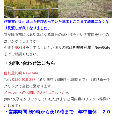
作業前が１ｍ以上も伸びきっていた草木もここまで綺麗になくな
り見渡しが良くなりました。
雪が降る前にお庭や気になる部分の草刈りを行い冬支度を行うの
はいかがでしょうか？
今後も
草刈り
をしてほしいとお困りの際は
札幌便利屋 NewGate
までご相談ください。
・お問い合わせはこちら
便利屋札幌 NewGate
Tel：
0120-918-287
（通話無料：朝9時～18時まで）（電話番号を
クリックで当社に繋がります）
メールからのお問い合わせはこちらから
(赤い文字をクリックしていただけますと同内容のリンクへ移動い
たします）
・営業時間 朝9時から夜18時まで 年中無休 ２０