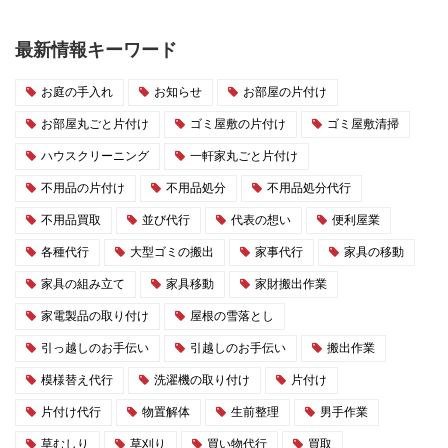
最新情報キーワード
お庭の手入れ
お知らせ
お部屋の片付け
お部屋丸ごと片付け
ゴミ屋敷の片付け
ゴミ屋敷清掃
ハウスクリーニング
一軒家丸ごと片付け
不用品の片付け
不用品処分
不用品処分代行
不用品買取
並び代行
代表の想い
便利屋業
各種代行
大型ゴミの搬出
家事代行
家具の移動
家具の組み立て
家具移動
家財搬出作業
家電製品の取り付け
屋根の雪落とし
引っ越しのお手伝い
引越しのお手伝い
搬出作業
模様替え代行
洗濯機の取り付け
片付け
片付け代行
物置解体
生前整理
男手作業
草むしり
草刈り
買い物代行
買取