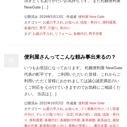
頂きとてもありがたいお気持ちです。 また札幌便利屋
NewGate […]
公開済み: 2019年5月13日
作成者:
便利屋 New Gate
カテゴリー:
お庭の手入れ
,
お知らせ
,
伐採・草刈り
,
便利屋業
,
各種代行
,
男手
,
穴掘り
,
草刈り
タグ:
お庭の手入れ
,
リフォーム
,
各種代行
,
男手作業
便利屋さんってこんな頼み事出来るの？
02
いつもお世話になっております。 札幌便利屋 NewGate
代表の町平です。 ご利用いただいた皆様、これからご
利用いただく皆様におかれましては誠心誠意満足のい
くご対応を 心がけていきますのでお気軽にご相談くだ
さい。 当店は […]
公開済み: 2022年10月2日
作成者:
便利屋 New Gate
カテゴリー:
お庭の手入れ
,
お知らせ
,
ゴミ屋敷片付け
,
ゴミ部屋
片付け
,
テレビの取り付け・設定
,
代表の想い
,
伐採
,
伐採・草刈
り
,
便利屋業
,
各種代行
,
各種取付作業
,
家具移動
,
家具組立
,
家財
搬出作業
,
家電製品取り付け
,
屋根の雪落とし
,
搬出作業
,
水回り