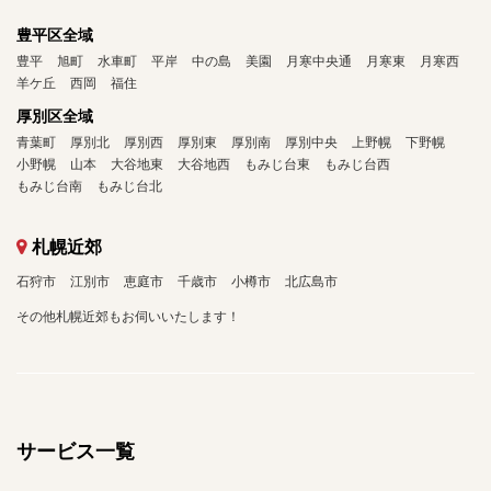
豊平区全域
豊平
旭町
水車町
平岸
中の島
美園
月寒中央通
月寒東
月寒西
羊ケ丘
西岡
福住
厚別区全域
青葉町
厚別北
厚別西
厚別東
厚別南
厚別中央
上野幌
下野幌
小野幌
山本
大谷地東
大谷地西
もみじ台東
もみじ台西
もみじ台南
もみじ台北
札幌近郊
石狩市
江別市
恵庭市
千歳市
小樽市
北広島市
その他札幌近郊もお伺いいたします！
サービス一覧