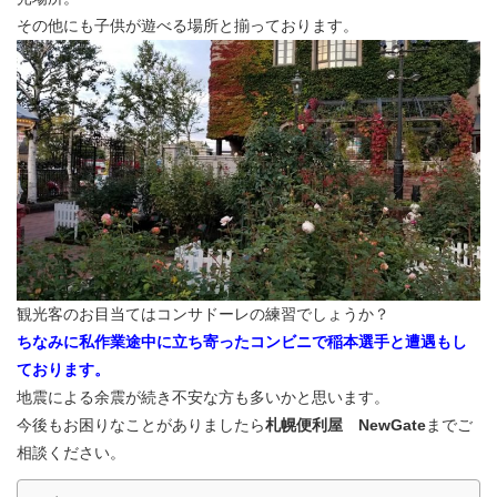
その他にも子供が遊べる場所と揃っております。
観光客のお目当てはコンサドーレの練習でしょうか？
ちなみに私作業途中に立ち寄ったコンビニで稲本選手と遭遇もし
ております。
地震による余震が続き不安な方も多いかと思います。
今後もお困りなことがありましたら
札幌便利屋 NewGate
までご
相談ください。