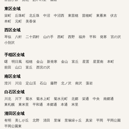
東区全域
栄町
丘珠町
北丘珠
中沼
中沼西
東苗穂
苗穂町
東雁来
伏古
本町
元町
美香保
西区全域
琴似
八軒
二十四軒
山の手
西町
西野
福井
平和
発寒
宮の沢
小別沢
手稲区全域
曙
明日風
稲穂
金山
新発寒
金山
富丘
星置
星置南
本町
前田
山口
富丘
西宮の沢
南区全域
澄川
川沿
定山渓
石山
藤野
北ノ沢
南沢
藻岩
白石区全域
川北
川下
菊水
菊水上町
菊水元町
北郷
栄通
中央
南郷通
東札幌
東米里
平和通
本郷通
本通
米里
清田区全域
有明
美しが丘
北野
清田
里塚
里塚緑ヶ丘
真栄
平岡
平岡公園
平岡公園東