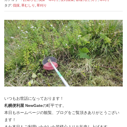
タグ:
伐採
,
草むしり
,
草刈り
いつもお世話になっております！
札幌便利屋 NewGate
の町平です。
本日もホームページの観覧、ブログをご覧頂きありがとうござい
ます！
また本日もご利用いただいた皆様心よりお礼申し上げます。