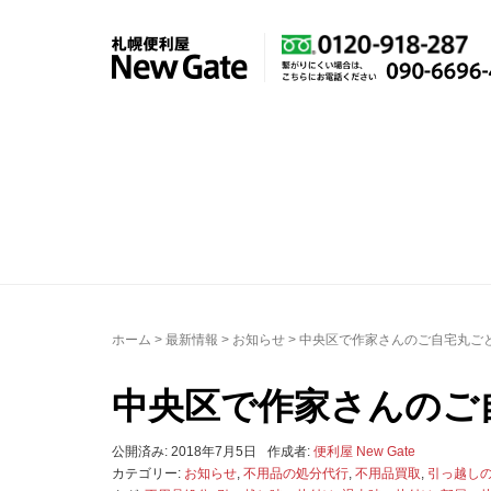
ホーム
>
最新情報
>
お知らせ
>
中央区で作家さんのご自宅丸ご
中央区で作家さんのご
公開済み: 2018年7月5日
作成者:
便利屋 New Gate
カテゴリー:
お知らせ
,
不用品の処分代行
,
不用品買取
,
引っ越し