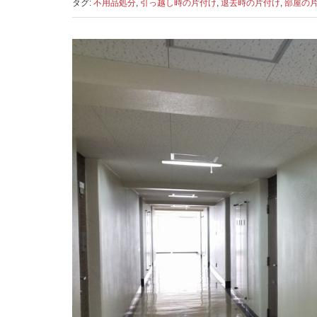
タグ:
不用品処分
,
引っ越し時の片付け
,
退去時の片付け
,
部屋の