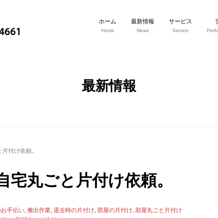
ホーム
最新情報
サービス
Home
News
Service
Perf
最新情報
と片付け依頼。
自宅丸ごと片付け依頼。
のお手伝い
,
搬出作業
,
退去時の片付け
,
部屋の片付け
,
部屋丸ごと片付け