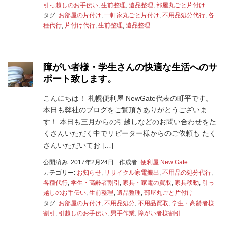
引っ越しのお手伝い
,
生前整理
,
遺品整理
,
部屋丸ごと片付け
タグ:
お部屋の片付け
,
一軒家丸ごと片付け
,
不用品処分代行
,
各
種代行
,
片付け代行
,
生前整理
,
遺品整理
障がい者様・学生さんの快適な生活へのサ
ポート致します。
こんにちは！ 札幌便利屋 NewGate代表の町平です。
本日も弊社のブログをご覧頂きありがとうございま
す！ 本日も三月からの引越しなどのお問い合わせをた
くさんいただく中でリピーター様からのご依頼も たく
さんいただいてお […]
公開済み: 2017年2月24日
作成者:
便利屋 New Gate
カテゴリー:
お知らせ
,
リサイクル家電搬出
,
不用品の処分代行
,
各種代行
,
学生・高齢者割引
,
家具・家電の買取
,
家具移動
,
引っ
越しのお手伝い
,
生前整理
,
遺品整理
,
部屋丸ごと片付け
タグ:
お部屋の片付け
,
不用品処分
,
不用品買取
,
学生・高齢者様
割引
,
引越しのお手伝い
,
男手作業
,
障がい者様割引