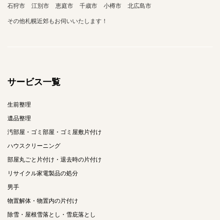
石狩市
江別市
恵庭市
千歳市
小樽市
北広島市
その他札幌近郊もお伺いいたします！
サービス一覧
生前整理
遺品整理
汚部屋・ゴミ部屋・ゴミ屋敷片付け
ハウスクリーニング
部屋丸ごと片付け・退去時の片付け
リサイクル家電製品の処分
男手
物置解体・物置内の片付け
除雪・屋根雪落とし・雪庇落とし