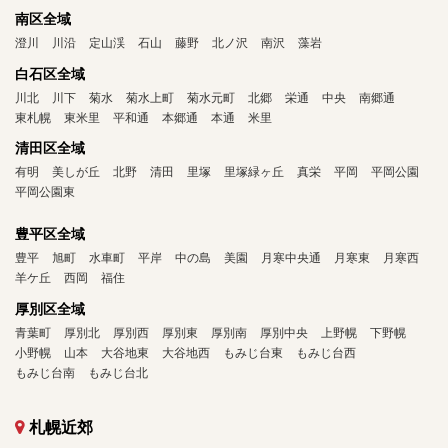
南区全域
澄川
川沿
定山渓
石山
藤野
北ノ沢
南沢
藻岩
白石区全域
川北
川下
菊水
菊水上町
菊水元町
北郷
栄通
中央
南郷通
東札幌
東米里
平和通
本郷通
本通
米里
清田区全域
有明
美しが丘
北野
清田
里塚
里塚緑ヶ丘
真栄
平岡
平岡公園
平岡公園東
豊平区全域
豊平
旭町
水車町
平岸
中の島
美園
月寒中央通
月寒東
月寒西
羊ケ丘
西岡
福住
厚別区全域
青葉町
厚別北
厚別西
厚別東
厚別南
厚別中央
上野幌
下野幌
小野幌
山本
大谷地東
大谷地西
もみじ台東
もみじ台西
もみじ台南
もみじ台北
札幌近郊