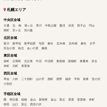
札幌エリア
中央区全域
大通
北
南
旭ヶ丘
界川
中島公園
盤渓
伏見
双子山
円山
西町
宮ヶ丘
宮の森
北区全域
新川
新琴似
新琴似西
屯田
麻生
北34条
北40条
麻生
太平
百合が原
拓北
あいの里
篠路
東区全域
栄町
丘珠町
北丘珠
中沼
中沼西
東苗穂
苗穂町
東雁来
伏古
本町
元町
美香保
西区全域
琴似
八軒
二十四軒
山の手
西町
西野
福井
平和
発寒
宮の沢
小別沢
手稲区全域
曙
明日風
稲穂
金山
新発寒
金山
富丘
星置
星置南
本町
前田
山口
富丘
西宮の沢