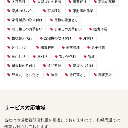
各種代行
大型ゴミの搬出
家事代行
家具の移動
家具の組み立て
家具移動
家財搬出作業
家電製品の取り付け
屋根の雪落とし
引っ越しのお手伝い
引越しのお手伝い
搬出作業
模様替え代行
洗濯機の取り付け
片付け
片付け代行
物置解体
生前整理
男手作業
草むしり
草刈り
買い物代行
買取
退去時の片付け
遺品整理
部屋の片付け
部屋丸ごと片付け
除雪
雪庇落とし
高価買取
サービス対応地域
当社は地域密着型便利屋を目指しておりますので、札幌周辺での
作業も対応しております。