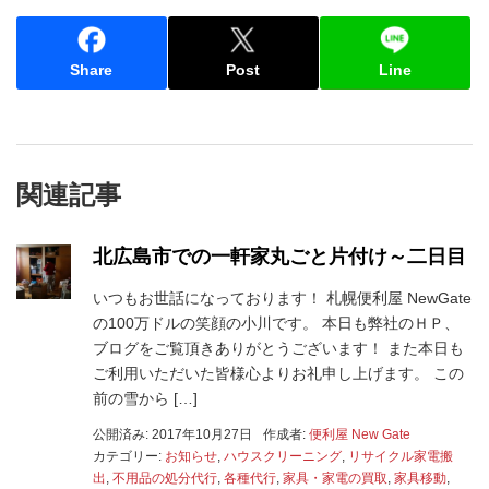
Share
Post
Line
関連記事
北広島市での一軒家丸ごと片付け～二日目
いつもお世話になっております！ 札幌便利屋 NewGate
の100万ドルの笑顔の小川です。 本日も弊社のＨＰ、
ブログをご覧頂きありがとうございます！ また本日も
ご利用いただいた皆様心よりお礼申し上げます。 この
前の雪から […]
公開済み: 2017年10月27日
作成者:
便利屋 New Gate
カテゴリー:
お知らせ
,
ハウスクリーニング
,
リサイクル家電搬
出
,
不用品の処分代行
,
各種代行
,
家具・家電の買取
,
家具移動
,