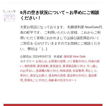
9月の空き状況について～お早めにご相談
ください！
大変お世話になっております。 札幌便利屋 NewGate代
表の町平です。 ご利用いただいた皆様、これからご利
用いただく皆様におかれましては誠心誠意満足のいく
ご対応を 心がけていきますのでお気軽にご相談くださ
い。 弊社は「 […]
公開済み: 2024年9月7日
作成者:
便利屋 New Gate
カテゴリー:
お知らせ
,
お部屋の清掃
,
ゴミ屋敷片付け
,
代表の想
い
,
便利屋業
,
家具移動
,
家具組立
,
家電製品取り付け
,
引っ越し
のお手伝い
,
洗濯機の取り付け
,
特殊清掃
,
生前整理
,
草むしり
,
草刈り
,
身近なお困り
,
退去時の清掃
,
退去時の片付け
,
遺品整
理
,
部屋丸ごと片付け
,
高齢者の生活サポート