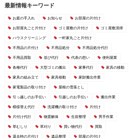
最新情報キーワード
お庭の手入れ
お知らせ
お部屋の片付け
お部屋丸ごと片付け
ゴミ屋敷の片付け
ゴミ屋敷清掃
ハウスクリーニング
一軒家丸ごと片付け
不用品の片付け
不用品処分
不用品処分代行
不用品買取
並び代行
代表の想い
便利屋業
各種代行
大型ゴミの搬出
家事代行
家具の移動
家具の組み立て
家具移動
家財搬出作業
家電製品の取り付け
屋根の雪落とし
引っ越しのお手伝い
引越しのお手伝い
搬出作業
模様替え代行
洗濯機の取り付け
片付け
片付け代行
物置解体
生前整理
男手作業
草むしり
草刈り
買い物代行
買取
退去時の片付け
遺品整理
部屋の片付け