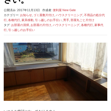
公開済み: 2017年11月13日
作成者:
便利屋 New Gate
カテゴリー:
お知らせ
,
ゴミ屋敷片付け
,
ハウスクリーニング
,
不用品の処分代
行
,
各種代行
,
家具移動
,
引っ越しのお手伝い
,
男手
,
部屋丸ごと片付け
タグ:
お部屋の清掃
,
お部屋の片付け
,
ハウスクリーニング
,
各種代行
,
家事代
行
,
引っ越しのお手伝い