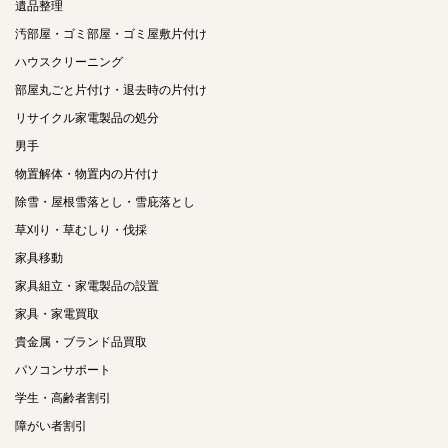
遺品整理
汚部屋・ゴミ部屋・ゴミ屋敷片付け
ハウスクリーニング
部屋丸ごと片付け・退去時の片付け
リサイクル家電製品の処分
男手
物置解体・物置内の片付け
除雪・屋根雪落とし・雪庇落とし
草刈り・草むしり・伐採
家具移動
家具組立・家電製品の設置
家具・家電買取
貴金属・ブランド品買取
パソコンサポート
学生・高齢者割引
障がい者割引