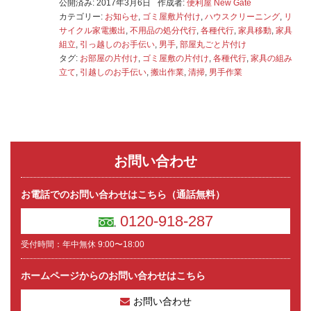
公開済み: 2017年3月6日
作成者:
便利屋 New Gate
カテゴリー:
お知らせ
,
ゴミ屋敷片付け
,
ハウスクリーニング
,
リ
サイクル家電搬出
,
不用品の処分代行
,
各種代行
,
家具移動
,
家具
組立
,
引っ越しのお手伝い
,
男手
,
部屋丸ごと片付け
タグ:
お部屋の片付け
,
ゴミ屋敷の片付け
,
各種代行
,
家具の組み
立て
,
引越しのお手伝い
,
搬出作業
,
清掃
,
男手作業
お問い合わせ
お電話でのお問い合わせはこちら（通話無料）
0120-918-287
受付時間：年中無休 9:00〜18:00
ホームページからのお問い合わせはこちら
お問い合わせ