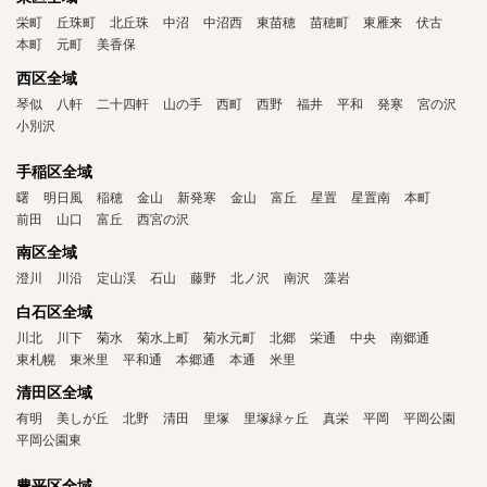
栄町
丘珠町
北丘珠
中沼
中沼西
東苗穂
苗穂町
東雁来
伏古
本町
元町
美香保
西区全域
琴似
八軒
二十四軒
山の手
西町
西野
福井
平和
発寒
宮の沢
小別沢
手稲区全域
曙
明日風
稲穂
金山
新発寒
金山
富丘
星置
星置南
本町
前田
山口
富丘
西宮の沢
南区全域
澄川
川沿
定山渓
石山
藤野
北ノ沢
南沢
藻岩
白石区全域
川北
川下
菊水
菊水上町
菊水元町
北郷
栄通
中央
南郷通
東札幌
東米里
平和通
本郷通
本通
米里
清田区全域
有明
美しが丘
北野
清田
里塚
里塚緑ヶ丘
真栄
平岡
平岡公園
平岡公園東
豊平区全域