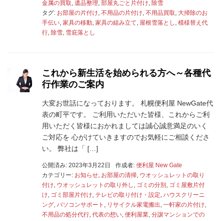
金属の買取
,
遺品整理
,
部屋丸ごと片付け
,
除雪
タグ:
お部屋の片付け
,
不用品の片付け
,
不用品買取
,
大掃除のお
手伝い
,
家具の移動
,
家具の組み立て
,
屋根雪落とし
,
模様替え代
行
,
除雪
,
雪庇落とし
これから新生活を始められる方へ～各種代
行作業のご案内
大変お世話になっております。 札幌便利屋 NewGate代
表の町平です。 ご利用いただいた皆様、これからご利
用いただく皆様におかれましては誠心誠意満足のいく
ご対応を 心がけていきますのでお気軽にご相談くださ
い。 弊社は「 […]
公開済み: 2023年3月22日
作成者:
便利屋 New Gate
カテゴリー:
お知らせ
,
お部屋の清掃
,
ウオッシュレットの取り
付け
,
ウオッシュレットの取り外し
,
ゴミの分別
,
ゴミ屋敷片付
け
,
ゴミ部屋片付け
,
テレビの取り付け・設定
,
ハウスクリーニ
ング
,
パソコンサポート
,
リサイクル家電搬出
,
一軒家の片付け
,
不用品の処分代行
,
代表の想い
,
便利屋業
,
分譲マンションでの