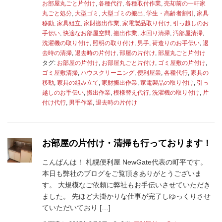
お部屋丸ごと片付け
,
各種代行
,
各種取付作業
,
売却前の一軒家
丸ごと処分
,
大型ゴミ
,
大型ゴミの搬出
,
学生・高齢者割引
,
家具
移動
,
家具組立
,
家財搬出作業
,
家電製品取り付け
,
引っ越しのお
手伝い
,
快適なお部屋空間
,
搬出作業
,
水回り清掃
,
汚部屋清掃
,
洗濯機の取り付け
,
照明の取り付け
,
男手
,
荷造りのお手伝い
,
退
去時の清掃
,
退去時の片付け
,
部屋の片付け
,
部屋丸ごと片付け
タグ:
お部屋の片付け
,
お部屋丸ごと片付け
,
ゴミ屋敷の片付け
,
ゴミ屋敷清掃
,
ハウスクリーニング
,
便利屋業
,
各種代行
,
家具の
移動
,
家具の組み立て
,
家財搬出作業
,
家電製品の取り付け
,
引っ
越しのお手伝い
,
搬出作業
,
模様替え代行
,
洗濯機の取り付け
,
片
付け代行
,
男手作業
,
退去時の片付け
お部屋の片付け・清掃も行っております！
こんばんは！ 札幌便利屋 NewGate代表の町平です。
本日も弊社のブログをご覧頂きありがとうございま
す。 大規模なご依頼に弊社もお手伝いさせていただき
ました。 先ほど大掛かりな仕事が完了しゆっくりさせ
ていただいており […]