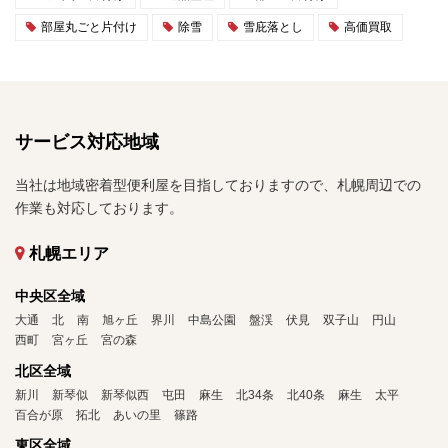
部屋丸ごと片付け
除雪
雪庇落とし
高価買取
サービス対応地域
当社は地域密着型便利屋を目指しておりますので、札幌周辺での
作業も対応しております。
札幌エリア
中央区全域
大通
北
南
旭ヶ丘
界川
中島公園
盤渓
伏見
双子山
円山
西町
宮ヶ丘
宮の森
北区全域
新川
新琴似
新琴似西
屯田
麻生
北34条
北40条
麻生
太平
百合が原
拓北
あいの里
篠路
東区全域