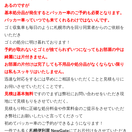
あるのですが
基本処分品が発生するとパッカー車のご予約も必要となります。
パッカー車っていつでも来てくれるわけではないんです。
ゴミ収集車も毎日のように札幌市内を回り同業者からのご依頼を
いただき
ゴミの処分に明け暮れております！
予約が取れないとゴミが捨てられずいつになってもお部屋の中は
綺麗には片付きません。
お部屋の片付けは完了しても不用品や処分品がなくならない限り
は私もスッキリはいたしません。
迅速な対応をするには早めにご相談をいただくことと見積もりに
お伺いさせていただくことです。
見積は基本無料
ですのでまずは弊社にお問い合わせをいただき現
地にて見積もりをさせていただく。
見積もり時に正確な処分料金や作業料金のご提示をさせていただ
き弊社にお願いしたいと言ってくださって
初めてパッカー車のご予約ができるようになります！
一件でも多く
札幌便利屋 NewGate
にてお片付けをさせていただき