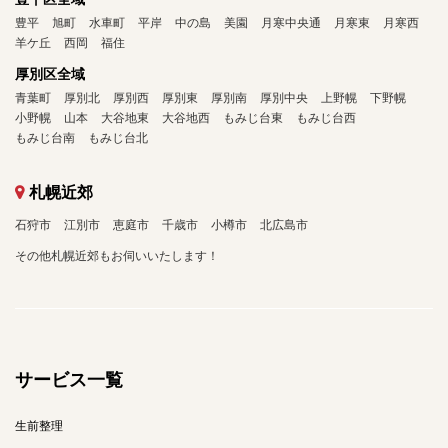
豊平
旭町
水車町
平岸
中の島
美園
月寒中央通
月寒東
月寒西
羊ケ丘
西岡
福住
厚別区全域
青葉町
厚別北
厚別西
厚別東
厚別南
厚別中央
上野幌
下野幌
小野幌
山本
大谷地東
大谷地西
もみじ台東
もみじ台西
もみじ台南
もみじ台北
札幌近郊
石狩市
江別市
恵庭市
千歳市
小樽市
北広島市
その他札幌近郊もお伺いいたします！
サービス一覧
生前整理