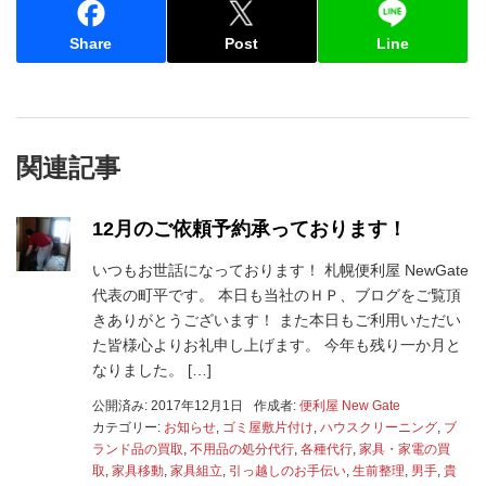
Share
Post
Line
関連記事
12月のご依頼予約承っております！
いつもお世話になっております！ 札幌便利屋 NewGate
代表の町平です。 本日も当社のＨＰ、ブログをご覧頂
きありがとうございます！ また本日もご利用いただい
た皆様心よりお礼申し上げます。 今年も残り一か月と
なりました。 […]
公開済み: 2017年12月1日
作成者:
便利屋 New Gate
カテゴリー:
お知らせ
,
ゴミ屋敷片付け
,
ハウスクリーニング
,
ブ
ランド品の買取
,
不用品の処分代行
,
各種代行
,
家具・家電の買
取
,
家具移動
,
家具組立
,
引っ越しのお手伝い
,
生前整理
,
男手
,
貴