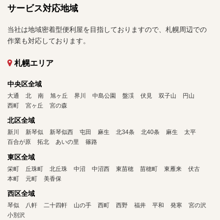
サービス対応地域
当社は地域密着型便利屋を目指しておりますので、札幌周辺での
作業も対応しております。
札幌エリア
中央区全域
大通
北
南
旭ヶ丘
界川
中島公園
盤渓
伏見
双子山
円山
西町
宮ヶ丘
宮の森
北区全域
新川
新琴似
新琴似西
屯田
麻生
北34条
北40条
麻生
太平
百合が原
拓北
あいの里
篠路
東区全域
栄町
丘珠町
北丘珠
中沼
中沼西
東苗穂
苗穂町
東雁来
伏古
本町
元町
美香保
西区全域
琴似
八軒
二十四軒
山の手
西町
西野
福井
平和
発寒
宮の沢
小別沢