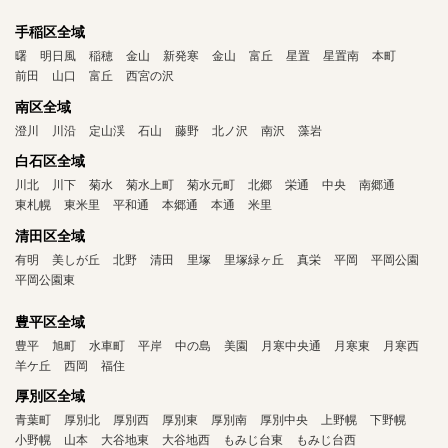
手稲区全域
曙
明日風
稲穂
金山
新発寒
金山
富丘
星置
星置南
本町
前田
山口
富丘
西宮の沢
南区全域
澄川
川沿
定山渓
石山
藤野
北ノ沢
南沢
藻岩
白石区全域
川北
川下
菊水
菊水上町
菊水元町
北郷
栄通
中央
南郷通
東札幌
東米里
平和通
本郷通
本通
米里
清田区全域
有明
美しが丘
北野
清田
里塚
里塚緑ヶ丘
真栄
平岡
平岡公園
平岡公園東
豊平区全域
豊平
旭町
水車町
平岸
中の島
美園
月寒中央通
月寒東
月寒西
羊ケ丘
西岡
福住
厚別区全域
青葉町
厚別北
厚別西
厚別東
厚別南
厚別中央
上野幌
下野幌
小野幌
山本
大谷地東
大谷地西
もみじ台東
もみじ台西