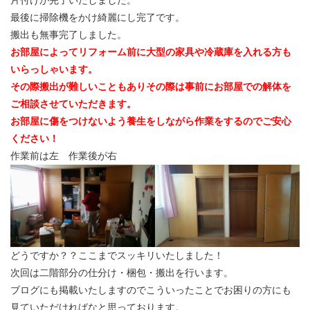
片付けが完了いたしました。
最後に掃除機をかけ綺麗にし完了です。
搬出も無事完了しました。
お部屋によってリフォーム前に大型の家具や冷蔵庫を入れる方も
いらっしゃいます。
その際搬出が難しいこともありその際は事前にお部屋での解体を
ご相談させていただきます。
お部屋に傷をつけないよう養生をしながら作業をするのでご安心
ください！
作業前は左 作業後が右
どうですか？？ここまでスッキリいたしました！
次回は二階部分の仕分け・梱包・搬出を行います。
ブログにも掲載いたしますのでこういったことでお困りの方にも
見ていただければなと思っております。