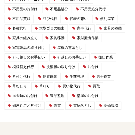
不用品の片付け
不用品処分
不用品処分代行
不用品買取
並び代行
代表の想い
便利屋業
各種代行
大型ゴミの搬出
家事代行
家具の移動
家具の組み立て
家具移動
家財搬出作業
家電製品の取り付け
屋根の雪落とし
引っ越しのお手伝い
引越しのお手伝い
搬出作業
模様替え代行
洗濯機の取り付け
片付け
片付け代行
物置解体
生前整理
男手作業
草むしり
草刈り
買い物代行
買取
退去時の片付け
遺品整理
部屋の片付け
部屋丸ごと片付け
除雪
雪庇落とし
高価買取