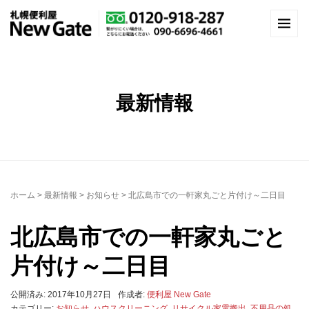
最新情報
ホーム
>
最新情報
>
お知らせ
>
北広島市での一軒家丸ごと片付け～二日目
北広島市での一軒家丸ごと
片付け～二日目
公開済み: 2017年10月27日
作成者:
便利屋 New Gate
カテゴリー:
お知らせ
,
ハウスクリーニング
,
リサイクル家電搬出
,
不用品の処