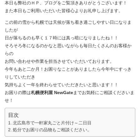
本日も弊社のＨＰ、ブログをご覧頂きありがとうございます！
また本日もご利用いただいた皆様心よりお礼申し上げます。
この前の雪から札幌では天候が落ち着き過ごしやすい日になりま
したが
日が落ちるのも早く１７時には真っ暗になりましたね！！
そろそろ冬になるのかなと思いながらも毎日たくさんのお客様か
らの
お問い合わせや作業を担当させていただいております。
今年もあと二か月！お困りなことがありましたら今年中にすっき
りしていただき
気持ちよく一年を終わらせていただきたいと思います！！
お困りの際は
札幌便利屋 NewGate
までお気軽にご相談くださいま
せ！
目次
北広島市で一軒家丸ごと片付け～二日目
処分でお困りの品物もご相談ください。