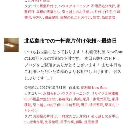
ごと片付け
,
除雪
タグ:
ゴミ屋敷片付け
,
ハウスクリーニング
,
不用品処分代行
,
家
事代行
,
屋根の雪落とし
,
引っ越しのお手伝い
,
片付け代行
,
生前
整理
,
草刈り
,
遺品整理
,
部屋の丸ごと片付け
,
除雪
,
高価買取
北広島市での一軒家片付け依頼～最終日
いつもお世話になっております！ 札幌便利屋 NewGate
の100万ドルの笑顔の小川です。 本日も弊社のＨＰ、
ブログをご覧頂きありがとうございます！ また本日も
ご利用いただいた皆様心よりお礼申し上げます。 お久
しぶりです […]
公開済み: 2017年10月31日
作成者:
便利屋 New Gate
カテゴリー:
お知らせ
,
ハウスクリーニング
,
リサイクル家電搬
出
,
不用品の処分代行
,
各種代行
,
実績
,
家具・家電の買取
,
家具
移動
,
引っ越しのお手伝い
,
生前整理
,
男手
,
遺品整理
,
部屋丸ご
と片付け
タグ:
お部屋の片付け
,
一軒家丸ごと片付け
,
引っ越しのお手伝
い
,
搬出作業
,
生前整理
,
男手作業
,
買取
,
遺品整理