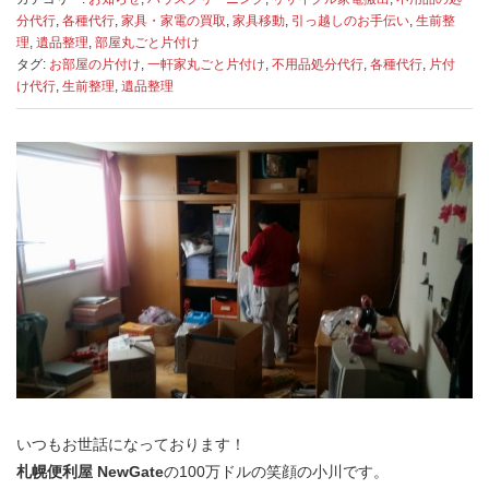
分代行
,
各種代行
,
家具・家電の買取
,
家具移動
,
引っ越しのお手伝い
,
生前整
理
,
遺品整理
,
部屋丸ごと片付け
タグ:
お部屋の片付け
,
一軒家丸ごと片付け
,
不用品処分代行
,
各種代行
,
片付
け代行
,
生前整理
,
遺品整理
いつもお世話になっております！
札幌便利屋 NewGate
の100万ドルの笑顔の小川です。