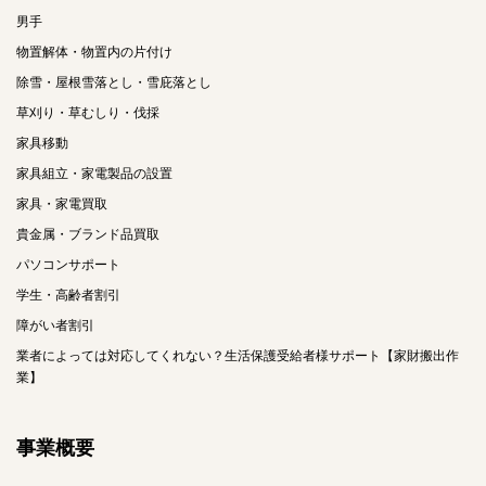
男手
物置解体・物置内の片付け
除雪・屋根雪落とし・雪庇落とし
草刈り・草むしり・伐採
家具移動
家具組立・家電製品の設置
家具・家電買取
貴金属・ブランド品買取
パソコンサポート
学生・高齢者割引
障がい者割引
業者によっては対応してくれない？生活保護受給者様サポート【家財搬出作
業】
事業概要