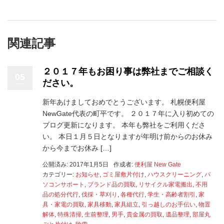
関連記事
２０１７年もお困り事は弊社までご相談く
05
ださい。
新年あけましておめでとうございます。 札幌便利屋
NewGate代表の町平です。 ２０１７年に入り初めての
ブログ更新になります。 本年も弊社をご利用くださ
い。 本日１月５日となりますが年明け前からのお休み
から今までお休み […]
公開済み: 2017年1月5日
作成者:
便利屋 New Gate
カテゴリー:
お知らせ
,
ゴミ屋敷片付け
,
ハウスクリーニング
,
パ
ソコンサポート
,
ブランド品の買取
,
リサイクル家電搬出
,
不用
品の処分代行
,
伐採・草刈り
,
各種代行
,
学生・高齢者割引
,
家
具・家電の買取
,
家具移動
,
家具組立
,
引っ越しのお手伝い
,
物置
解体
,
特殊清掃
,
生前整理
,
男手
,
貴金属の買取
,
遺品整理
,
部屋丸