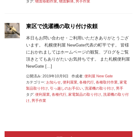
タグ:
物置移動作業
,
物置解体
,
男手作業
東区で洗濯機の取り付け依頼
本日もお問い合わせ・ご利用いただきありがとうござ
います。 札幌便利屋 NewGate代表の町平です。 皆様
におかれましてはホームページの観覧、ブログをご覧
頂きとてもありがたいお気持ちです。 また札幌便利屋
NewGate […]
公開済み: 2019年10月9日
作成者:
便利屋 New Gate
カテゴリー:
お知らせ
,
便利屋業
,
各種代行
,
各種取付作業
,
家電
製品取り付け
,
引っ越しのお手伝い
,
洗濯機の取り付け
,
男手
タグ:
便利屋業
,
各種代行
,
家電製品の取り付け
,
洗濯機の取り付
け
,
男手作業