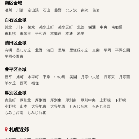
南区全域
澄川
川沿
定山渓
石山
藤野
北ノ沢
南沢
藻岩
白石区全域
川北
川下
菊水
菊水上町
菊水元町
北郷
栄通
中央
南郷通
東札幌
東米里
平和通
本郷通
本通
米里
清田区全域
有明
美しが丘
北野
清田
里塚
里塚緑ヶ丘
真栄
平岡
平岡公園
平岡公園東
豊平区全域
豊平
旭町
水車町
平岸
中の島
美園
月寒中央通
月寒東
月寒西
羊ケ丘
西岡
福住
厚別区全域
青葉町
厚別北
厚別西
厚別東
厚別南
厚別中央
上野幌
下野幌
小野幌
山本
大谷地東
大谷地西
もみじ台東
もみじ台西
もみじ台南
もみじ台北
札幌近郊