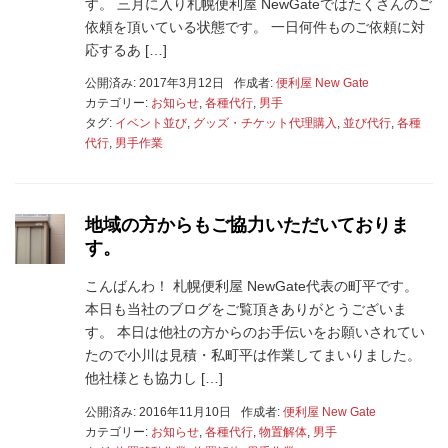
す。 三月に入り札幌便利屋 NewGateではたくさんのご
依頼を頂いている状態です。 一日何件ものご依頼に対
応するあ […]
公開済み: 2017年3月12日
作成者:
便利屋 New Gate
カテゴリー:
お知らせ
,
各種代行
,
男手
タグ:
イベント並び
,
グッズ・チケット代理購入
,
並び代行
,
各種
代行
,
男手作業
地域の方からもご協力いただいておりま
す。
こんばんわ！ 札幌便利屋 NewGate代表の町平です。
本日も当社のブログをご覧頂きありがとうございま
す。 本日は他社の方からのお手伝いをお願いされてい
たので小川は見積・私町平は作業してまいりました。
他社様とも協力し […]
公開済み: 2016年11月10日
作成者:
便利屋 New Gate
カテゴリー:
お知らせ
,
各種代行
,
物置解体
,
男手