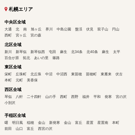
札幌エリア
中央区全域
大通
北
南
旭ヶ丘
界川
中島公園
盤渓
伏見
双子山
円山
西町
宮ヶ丘
宮の森
北区全域
新川
新琴似
新琴似西
屯田
麻生
北34条
北40条
麻生
太平
百合が原
拓北
あいの里
篠路
東区全域
栄町
丘珠町
北丘珠
中沼
中沼西
東苗穂
苗穂町
東雁来
伏古
本町
元町
美香保
西区全域
琴似
八軒
二十四軒
山の手
西町
西野
福井
平和
発寒
宮の沢
小別沢
手稲区全域
曙
明日風
稲穂
金山
新発寒
金山
富丘
星置
星置南
本町
前田
山口
富丘
西宮の沢