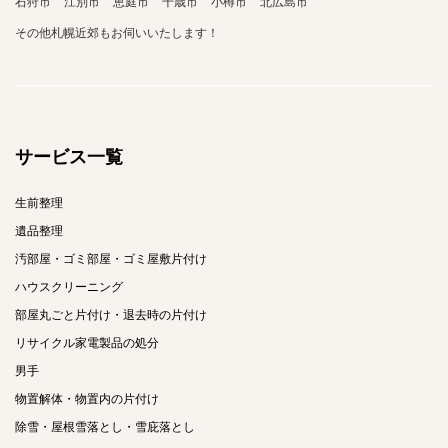
石狩市
江別市
恵庭市
千歳市
小樽市
北広島市
その他札幌近郊もお伺いいたします！
サービス一覧
生前整理
遺品整理
汚部屋・ゴミ部屋・ゴミ屋敷片付け
ハウスクリーニング
部屋丸ごと片付け・退去時の片付け
リサイクル家電製品の処分
男手
物置解体・物置内の片付け
除雪・屋根雪落とし・雪庇落とし