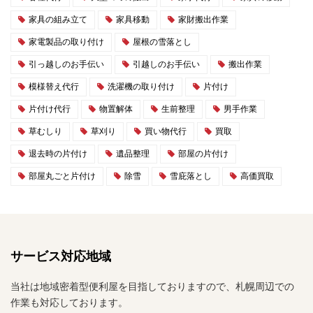
家具の組み立て
家具移動
家財搬出作業
家電製品の取り付け
屋根の雪落とし
引っ越しのお手伝い
引越しのお手伝い
搬出作業
模様替え代行
洗濯機の取り付け
片付け
片付け代行
物置解体
生前整理
男手作業
草むしり
草刈り
買い物代行
買取
退去時の片付け
遺品整理
部屋の片付け
部屋丸ごと片付け
除雪
雪庇落とし
高価買取
サービス対応地域
当社は地域密着型便利屋を目指しておりますので、札幌周辺での
作業も対応しております。