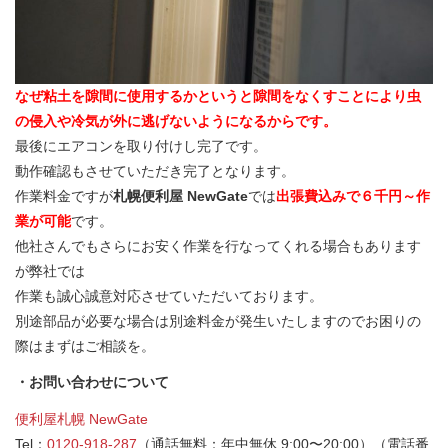
なぜ粘土を隙間に使用するかというと隙間をなくすことにより虫
の侵入や冷気が外に逃げないようになるからです。
最後にエアコンを取り付けし完了です。
動作確認もさせていただき完了となります。
作業料金ですが
札幌便利屋 NewGate
では
出張費込みで６千円～作
業が可能
です。
他社さんでもさらにお安く作業を行なってくれる場合もあります
が弊社では
作業も誠心誠意対応させていただいております。
別途部品が必要な場合は別途料金が発生いたしますのでお困りの
際はまずはご相談を。
・お問い合わせについて
便利屋札幌 NewGate
Tel：
0120-918-287
（通話無料：年中無休 9:00〜20:00）（電話番