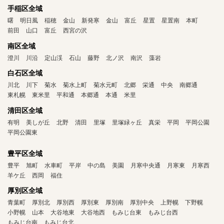
手稲区全域
曙
明日風
稲穂
金山
新発寒
金山
富丘
星置
星置南
本町
前田
山口
富丘
西宮の沢
南区全域
澄川
川沿
定山渓
石山
藤野
北ノ沢
南沢
藻岩
白石区全域
川北
川下
菊水
菊水上町
菊水元町
北郷
栄通
中央
南郷通
東札幌
東米里
平和通
本郷通
本通
米里
清田区全域
有明
美しが丘
北野
清田
里塚
里塚緑ヶ丘
真栄
平岡
平岡公園
平岡公園東
豊平区全域
豊平
旭町
水車町
平岸
中の島
美園
月寒中央通
月寒東
月寒西
羊ケ丘
西岡
福住
厚別区全域
青葉町
厚別北
厚別西
厚別東
厚別南
厚別中央
上野幌
下野幌
小野幌
山本
大谷地東
大谷地西
もみじ台東
もみじ台西
もみじ台南
もみじ台北