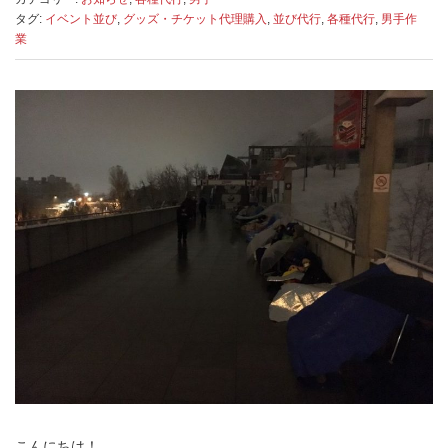
タグ:
イベント並び
,
グッズ・チケット代理購入
,
並び代行
,
各種代行
,
男手作
業
こんにちは！