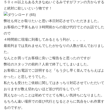
５０ｃｍ以上もある大きなぬいぐるみですがファンの方からする
と絶対に欲しいという物です！
弊社も何とか取りたいと思い本日対応させていただきました。
お客様のご予算もあり３時間前からの並び代行でとのお話でした
ので
４時間前に現場に到着してみるともう列が。。。。。
最前列までは見れませんでしたがかなりの人数が並んでおりまし
た。
なんとか買ってお客様に良いご報告をと思ったのですが
弊社のスタッフの前約７人前で終了してしまいました。
お客様にお電話でご説明すると『もう少し早く並んでもらえばよ
かった』と悲しそうでした。
私たちも受けたご依頼に関してはきっちり対応させていただいて
おりますが数え切れないほど並び代行をしていて
買えなかったことは初めてでとても悔しい気持ちになりました。
もちろん遠い場所での並び代行となるとさらに気合をいれ作業す
るのですが。