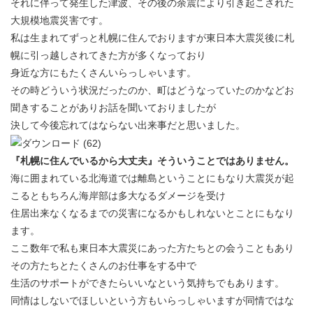
それに伴って発生した津波、その後の余震により引き起こされた
大規模地震災害です。
私は生まれてずっと札幌に住んでおりますが東日本大震災後に札
幌に引っ越しされてきた方が多くなっており
身近な方にもたくさんいらっしゃいます。
その時どういう状況だったのか、町はどうなっていたのかなどお
聞きすることがありお話を聞いておりましたが
決して今後忘れてはならない出来事だと思いました。
『札幌に住んでいるから大丈夫』そういうことではありません。
海に囲まれている北海道では離島ということにもなり大震災が起
こるともちろん海岸部は多大なるダメージを受け
住居出来なくなるまでの災害になるかもしれないとことにもなり
ます。
ここ数年で私も東日本大震災にあった方たちとの会うこともあり
その方たちとたくさんのお仕事をする中で
生活のサポートができたらいいなという気持ちでもあります。
同情はしないでほしいという方もいらっしゃいますが同情ではな