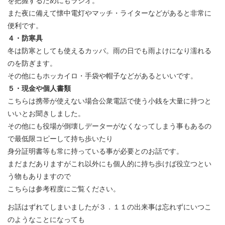
を把握するためにもラジオ。
また夜に備えて懐中電灯やマッチ・ライターなどがあると非常に
便利です。
４・防寒具
冬は防寒としても使えるカッパ。雨の日でも雨よけになり濡れる
のを防ぎます。
その他にもホッカイロ・手袋や帽子などがあるといいです。
５・現金や個人書類
こちらは携帯が使えない場合公衆電話で使う小銭を大量に持つと
いいとお聞きしました。
その他にも役場が倒壊しデーターがなくなってしまう事もあるの
で最低限コピーして持ち歩いたり
身分証明書等も常に持っている事が必要とのお話です。
まだまだありますがこれ以外にも個人的に持ち歩けば役立つとい
う物もありますので
こちらは参考程度にご覧ください。
お話はずれてしまいましたが３．１１の出来事は忘れずにいつこ
のようなことになっても