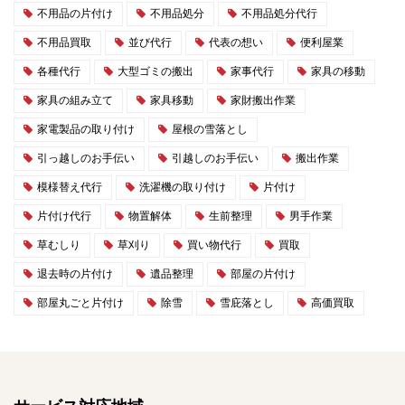
不用品の片付け
不用品処分
不用品処分代行
不用品買取
並び代行
代表の想い
便利屋業
各種代行
大型ゴミの搬出
家事代行
家具の移動
家具の組み立て
家具移動
家財搬出作業
家電製品の取り付け
屋根の雪落とし
引っ越しのお手伝い
引越しのお手伝い
搬出作業
模様替え代行
洗濯機の取り付け
片付け
片付け代行
物置解体
生前整理
男手作業
草むしり
草刈り
買い物代行
買取
退去時の片付け
遺品整理
部屋の片付け
部屋丸ごと片付け
除雪
雪庇落とし
高価買取