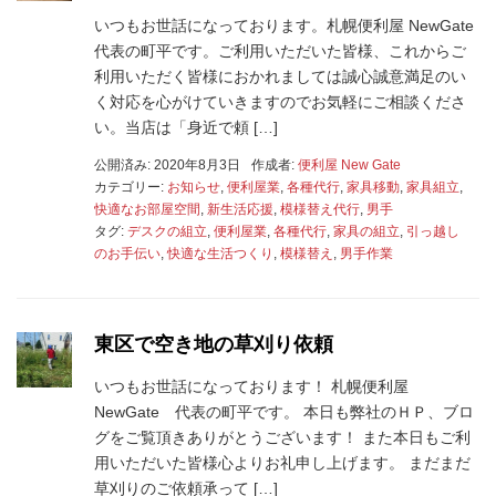
いつもお世話になっております。札幌便利屋 NewGate
代表の町平です。ご利用いただいた皆様、これからご
利用いただく皆様におかれましては誠心誠意満足のい
く対応を心がけていきますのでお気軽にご相談くださ
い。当店は「身近で頼 […]
公開済み: 2020年8月3日
作成者:
便利屋 New Gate
カテゴリー:
お知らせ
,
便利屋業
,
各種代行
,
家具移動
,
家具組立
,
快適なお部屋空間
,
新生活応援
,
模様替え代行
,
男手
タグ:
デスクの組立
,
便利屋業
,
各種代行
,
家具の組立
,
引っ越し
のお手伝い
,
快適な生活つくり
,
模様替え
,
男手作業
東区で空き地の草刈り依頼
いつもお世話になっております！ 札幌便利屋
NewGate 代表の町平です。 本日も弊社のＨＰ、ブロ
グをご覧頂きありがとうございます！ また本日もご利
用いただいた皆様心よりお礼申し上げます。 まだまだ
草刈りのご依頼承って […]