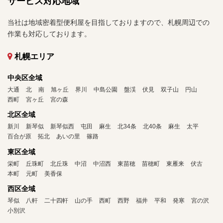
サービス対応地域
当社は地域密着型便利屋を目指しておりますので、札幌周辺での
作業も対応しております。
札幌エリア
中央区全域
大通
北
南
旭ヶ丘
界川
中島公園
盤渓
伏見
双子山
円山
西町
宮ヶ丘
宮の森
北区全域
新川
新琴似
新琴似西
屯田
麻生
北34条
北40条
麻生
太平
百合が原
拓北
あいの里
篠路
東区全域
栄町
丘珠町
北丘珠
中沼
中沼西
東苗穂
苗穂町
東雁来
伏古
本町
元町
美香保
西区全域
琴似
八軒
二十四軒
山の手
西町
西野
福井
平和
発寒
宮の沢
小別沢