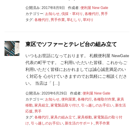
公開済み: 2017年8月9日
作成者:
便利屋 New Gate
カテゴリー:
お知らせ
,
伐採・草刈り
,
各種代行
,
男手
タグ:
各種代行
,
男手作業
,
草むしり
,
草刈り
東区でソファーとテレビ台の組み立て
いつもお世話になっております。 札幌便利屋 NewGate
代表の町平です。 ご利用いただいた皆様、これからご
利用いただく皆様におかれましては誠心誠意満足のい
く対応を 心がけていきますのでお気軽にご相談くださ
い。 当店は「 […]
公開済み: 2020年6月29日
作成者:
便利屋 New Gate
カテゴリー:
お知らせ
,
便利屋業
,
各種代行
,
各種取付作業
,
家具
移動
,
家具組立
,
家電製品取り付け
,
引っ越しのお手伝い
,
新生活
応援
,
男手
タグ:
各種代行
,
家具の組み立て
,
家具移動
,
家電製品の取り付
け
,
引っ越しのお手伝い
,
新生活のサポート
,
男手作業