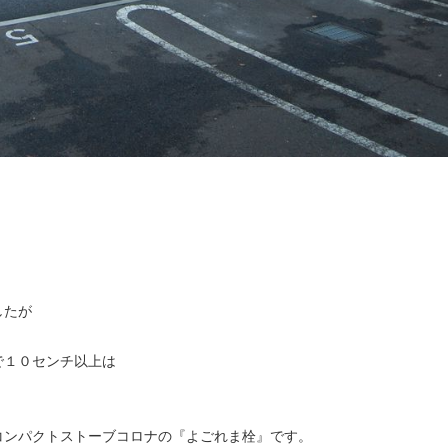
。
したが
で１０センチ以上は
コンパクトストーブコロナの『よごれま栓』です。