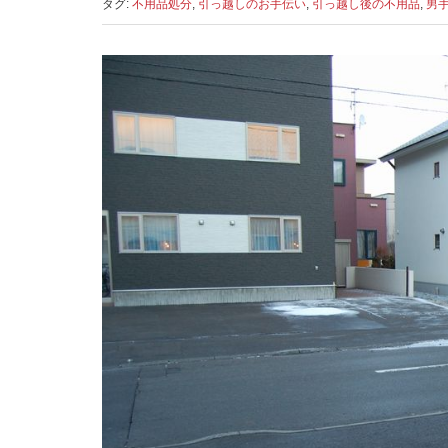
タグ:
不用品処分
,
引っ越しのお手伝い
,
引っ越し後の不用品
,
男