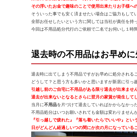
その浮いたお金で趣味のことで使用出来たりお子様へ
そういった事でも安く済ませたい場合はご協力もして
全部お任せしたいという方に関しては当社が責任を持
今回は不用品処分代行のご依頼で二名でお伺いし１時
退去時の不用品はお早めに
退去時に出てしまう不用品ですがお早めに処分される
どうして？と思う方も多いかと思いますが新居に引っ
引越し前のご自宅に不用品がある限り退去が出来ませ
退去が出来ないとなるとさらに翌月の家賃が発生して
当月に
不用品
を片づけて退去していればかからなかっ
不用品処分はいつお願いされても金額は変わりません
『引っ越しで疲れた』『落ち着いたらでいいや』とい
日がどんどん経過しいつの間にか次の月になっている