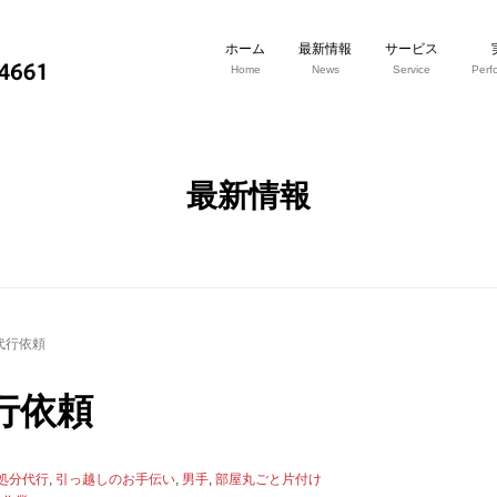
ホーム
最新情報
サービス
Home
News
Service
Perf
最新情報
代行依頼
行依頼
処分代行
,
引っ越しのお手伝い
,
男手
,
部屋丸ごと片付け