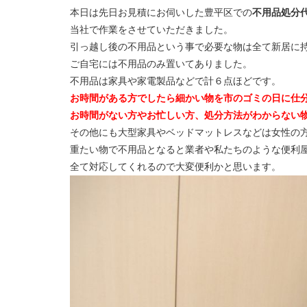
本日は先日お見積にお伺いした豊平区での
不用品処分
当社で作業をさせていただきました。
引っ越し後の不用品という事で必要な物は全て新居に
ご自宅には不用品のみ置いてありました。
不用品は家具や家電製品などで計６点ほどです。
お時間がある方でしたら細かい物を市のゴミの日に仕
お時間がない方やお忙しい方、処分方法がわからない
その他にも大型家具やベッドマットレスなどは女性の
重たい物で不用品となると業者や私たちのような便利
全て対応してくれるので大変便利かと思います。