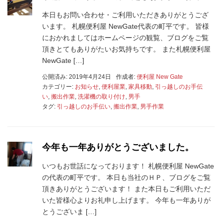
本日もお問い合わせ・ご利用いただきありがとうござ
います。 札幌便利屋 NewGate代表の町平です。 皆様
におかれましてはホームページの観覧、ブログをご覧
頂きとてもありがたいお気持ちです。 また札幌便利屋
NewGate […]
公開済み: 2019年4月24日
作成者:
便利屋 New Gate
カテゴリー:
お知らせ
,
便利屋業
,
家具移動
,
引っ越しのお手伝
い
,
搬出作業
,
洗濯機の取り付け
,
男手
タグ:
引っ越しのお手伝い
,
搬出作業
,
男手作業
今年も一年ありがとうございました。
いつもお世話になっております！ 札幌便利屋 NewGate
の代表の町平です。 本日も当社のＨＰ、ブログをご覧
頂きありがとうございます！ また本日もご利用いただ
いた皆様心よりお礼申し上げます。 今年も一年ありが
とうございま […]