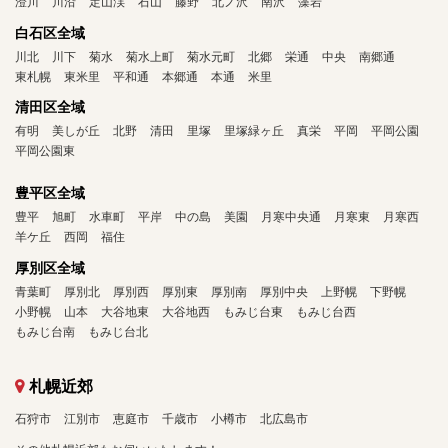
澄川
川沿
定山渓
石山
藤野
北ノ沢
南沢
藻岩
白石区全域
川北
川下
菊水
菊水上町
菊水元町
北郷
栄通
中央
南郷通
東札幌
東米里
平和通
本郷通
本通
米里
清田区全域
有明
美しが丘
北野
清田
里塚
里塚緑ヶ丘
真栄
平岡
平岡公園
平岡公園東
豊平区全域
豊平
旭町
水車町
平岸
中の島
美園
月寒中央通
月寒東
月寒西
羊ケ丘
西岡
福住
厚別区全域
青葉町
厚別北
厚別西
厚別東
厚別南
厚別中央
上野幌
下野幌
小野幌
山本
大谷地東
大谷地西
もみじ台東
もみじ台西
もみじ台南
もみじ台北
札幌近郊
石狩市
江別市
恵庭市
千歳市
小樽市
北広島市