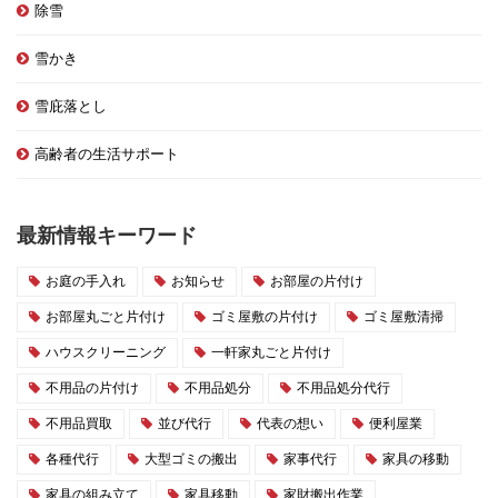
除雪
雪かき
雪庇落とし
高齢者の生活サポート
最新情報キーワード
お庭の手入れ
お知らせ
お部屋の片付け
お部屋丸ごと片付け
ゴミ屋敷の片付け
ゴミ屋敷清掃
ハウスクリーニング
一軒家丸ごと片付け
不用品の片付け
不用品処分
不用品処分代行
不用品買取
並び代行
代表の想い
便利屋業
各種代行
大型ゴミの搬出
家事代行
家具の移動
家具の組み立て
家具移動
家財搬出作業