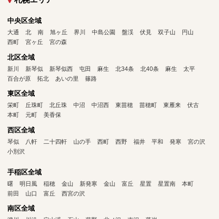
中央区全域
大通
北
南
旭ヶ丘
界川
中島公園
盤渓
伏見
双子山
円山
西町
宮ヶ丘
宮の森
北区全域
新川
新琴似
新琴似西
屯田
麻生
北34条
北40条
麻生
太平
百合が原
拓北
あいの里
篠路
東区全域
栄町
丘珠町
北丘珠
中沼
中沼西
東苗穂
苗穂町
東雁来
伏古
本町
元町
美香保
西区全域
琴似
八軒
二十四軒
山の手
西町
西野
福井
平和
発寒
宮の沢
小別沢
手稲区全域
曙
明日風
稲穂
金山
新発寒
金山
富丘
星置
星置南
本町
前田
山口
富丘
西宮の沢
南区全域