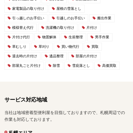
家電製品の取り付け
屋根の雪落とし
引っ越しのお手伝い
引越しのお手伝い
搬出作業
模様替え代行
洗濯機の取り付け
片付け
片付け代行
物置解体
生前整理
男手作業
草むしり
草刈り
買い物代行
買取
退去時の片付け
遺品整理
部屋の片付け
部屋丸ごと片付け
除雪
雪庇落とし
高価買取
サービス対応地域
当社は地域密着型便利屋を目指しておりますので、札幌周辺での
作業も対応しております。
札幌エリア