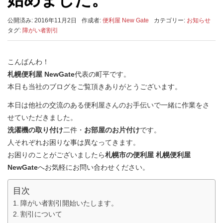
公開済み: 2016年11月2日
作成者:
便利屋 New Gate
カテゴリー:
お知らせ
タグ:
障がい者割引
こんばんわ！
札幌便利屋 NewGate
代表の町平です。
本日も当社のブログをご覧頂きありがとうございます。
本日は他社の交流のある便利屋さんのお手伝いで一緒に作業をさ
せていただきました。
洗濯機の取り付け
二件・
お部屋のお片付け
です。
人それぞれお困りな事は異なってきます。
お困りのことがございましたら
札幌市の便利屋
札幌便利屋
NewGate
へお気軽にお問い合わせください。
目次
障がい者割引開始いたします。
割引について